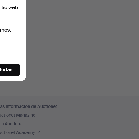
itio web.
rnos.
 todas
ás información de Auctionet
uctionet Magazine
pp Auctionet
uctionet Academy