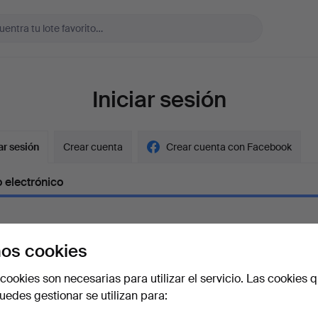
Iniciar sesión
ar sesión
Crear cuenta
Crear cuenta con Facebook
 electrónico
os cookies
aseña
Mostrar con
cookies son necesarias para utilizar el servicio. Las cookies q
edes gestionar se utilizan para:
vidado la contraseña?