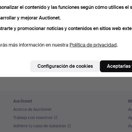
cuérdame
sonalizar el contenido y las funciones según cómo utilices el s
arrollar y mejorar Auctionet.
Iniciar sesión
trarte y promocionar noticias y contenidos en sitios web exte
o iniciar sesión a través de Facebook
rás más información en nuestra
Política de privacidad
.
Continuar con Facebook
Configuración de cookies
Aceptarlas
Auctionet
M
Acerca de Auctionet
A
Trabaja con nosotros
A
Adhiere tu casa de subastas
A