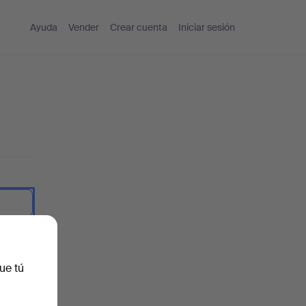
Ayuda
Vender
Crear cuenta
Iniciar sesión
traseña.
ue tú