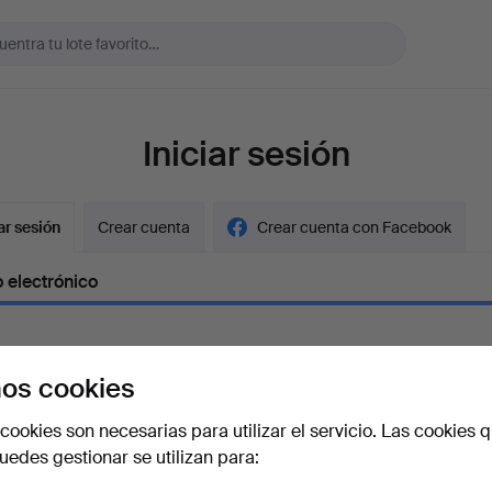
Iniciar sesión
ar sesión
Crear cuenta
Crear cuenta con Facebook
 electrónico
os cookies
aseña
Mostrar con
cookies son necesarias para utilizar el servicio. Las cookies q
edes gestionar se utilizan para:
vidado la contraseña?