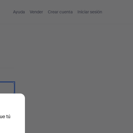
Ayuda
Vender
Crear cuenta
Iniciar sesión
traseña.
ue tú