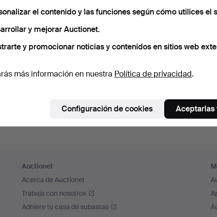
cuérdame
sonalizar el contenido y las funciones según cómo utilices el s
arrollar y mejorar Auctionet.
Iniciar sesión
trarte y promocionar noticias y contenidos en sitios web exte
o iniciar sesión a través de Facebook
rás más información en nuestra
Política de privacidad
.
Continuar con Facebook
Configuración de cookies
Aceptarlas
Auctionet
M
Acerca de Auctionet
A
Trabaja con nosotros
A
Adhiere tu casa de subastas
A