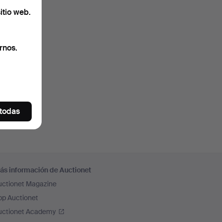
itio web.
rnos.
 todas
ás información de Auctionet
uctionet Magazine
pp Auctionet
uctionet Academy