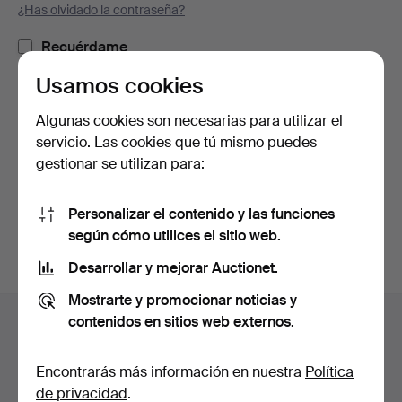
¿Has olvidado la contraseña?
Recuérdame
Usamos cookies
Iniciar sesión
Algunas cookies son necesarias para utilizar el
servicio. Las cookies que tú mismo puedes
o iniciar sesión a través de Facebook
gestionar se utilizan para:
Continuar con Facebook
Personalizar el contenido y las funciones
según cómo utilices el sitio web.
Desarrollar y mejorar Auctionet.
Mostrarte y promocionar noticias y
Navegación
contenidos en sitios web externos.
Ayuda y contacto
en
Contacta con el servicio de atención al cliente
el
Encontrarás más información en nuestra
Política
Todas las casas de subastas
pie
de privacidad
.
Modos de pago