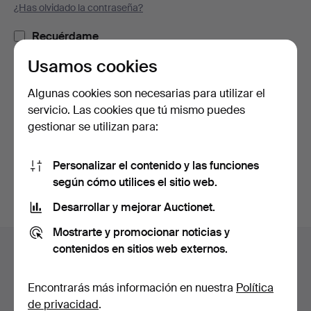
¿Has olvidado la contraseña?
Recuérdame
Usamos cookies
Iniciar sesión
Algunas cookies son necesarias para utilizar el
servicio. Las cookies que tú mismo puedes
o iniciar sesión a través de Facebook
gestionar se utilizan para:
Continuar con Facebook
Personalizar el contenido y las funciones
según cómo utilices el sitio web.
Desarrollar y mejorar Auctionet.
Mostrarte y promocionar noticias y
Navegación
contenidos en sitios web externos.
Ayuda y contacto
en
Contacta con el servicio de atención al cliente
el
Encontrarás más información en nuestra
Política
Todas las casas de subastas
pie
de privacidad
.
Modos de pago