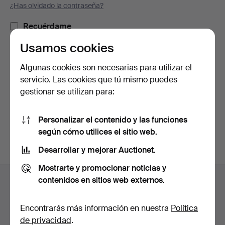
¿Has olvidado la contraseña?
Recuérdame
Usamos cookies
Iniciar sesión
Algunas cookies son necesarias para utilizar el
servicio. Las cookies que tú mismo puedes
o iniciar sesión a través de Facebook
gestionar se utilizan para:
Continuar con Facebook
Personalizar el contenido y las funciones
según cómo utilices el sitio web.
Desarrollar y mejorar Auctionet.
Mostrarte y promocionar noticias y
Navegación
contenidos en sitios web externos.
Ayuda y contacto
en
Contacta con el servicio de atención al cliente
el
Encontrarás más información en nuestra
Política
Todas las casas de subastas
pie
de privacidad
.
Modos de pago