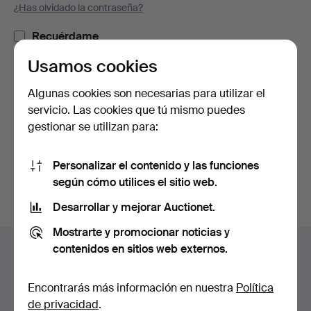
¿Has olvidado la contraseña?
Recuérdame
Usamos cookies
Iniciar sesión
Algunas cookies son necesarias para utilizar el
servicio. Las cookies que tú mismo puedes
o iniciar sesión a través de Facebook
gestionar se utilizan para:
Continuar con Facebook
Personalizar el contenido y las funciones
según cómo utilices el sitio web.
Desarrollar y mejorar Auctionet.
Mostrarte y promocionar noticias y
Navegación
contenidos en sitios web externos.
Ayuda y contacto
en
Contacta con el servicio de atención al cliente
el
Encontrarás más información en nuestra
Política
Todas las casas de subastas
pie
de privacidad
.
Modos de pago