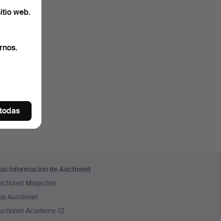
itio web.
rnos.
 todas
ás información de Auctionet
uctionet Magazine
pp Auctionet
uctionet Academy