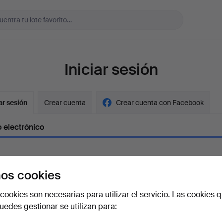
Iniciar sesión
ar sesión
Crear cuenta
Crear cuenta con Facebook
 electrónico
os cookies
aseña
Mostrar con
cookies son necesarias para utilizar el servicio. Las cookies q
edes gestionar se utilizan para:
vidado la contraseña?