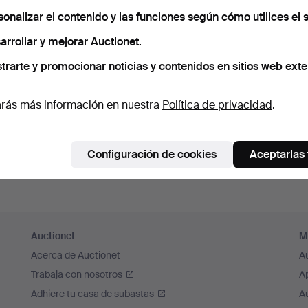
cuérdame
sonalizar el contenido y las funciones según cómo utilices el s
arrollar y mejorar Auctionet.
Iniciar sesión
trarte y promocionar noticias y contenidos en sitios web exte
o iniciar sesión a través de Facebook
rás más información en nuestra
Política de privacidad
.
Continuar con Facebook
Configuración de cookies
Aceptarlas
Auctionet
M
Acerca de Auctionet
A
Trabaja con nosotros
A
Adhiere tu casa de subastas
A