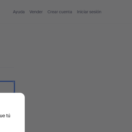
Ayuda
Vender
Crear cuenta
Iniciar sesión
traseña.
ue tú