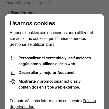
¿Has olvidado la contraseña?
Recuérdame
Usamos cookies
Iniciar sesión
Algunas cookies son necesarias para utilizar el
servicio. Las cookies que tú mismo puedes
o iniciar sesión a través de Facebook
gestionar se utilizan para:
Continuar con Facebook
Personalizar el contenido y las funciones
según cómo utilices el sitio web.
Desarrollar y mejorar Auctionet.
Mostrarte y promocionar noticias y
Navegación
contenidos en sitios web externos.
Ayuda y contacto
en
Contacta con el servicio de atención al cliente
el
Encontrarás más información en nuestra
Política
Todas las casas de subastas
pie
de privacidad
.
Modos de pago