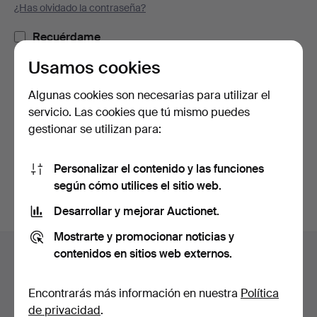
¿Has olvidado la contraseña?
Recuérdame
Usamos cookies
Iniciar sesión
Algunas cookies son necesarias para utilizar el
servicio. Las cookies que tú mismo puedes
o iniciar sesión a través de Facebook
gestionar se utilizan para:
Continuar con Facebook
Personalizar el contenido y las funciones
según cómo utilices el sitio web.
Desarrollar y mejorar Auctionet.
Mostrarte y promocionar noticias y
Navegación
contenidos en sitios web externos.
Ayuda y contacto
en
Contacta con el servicio de atención al cliente
el
Encontrarás más información en nuestra
Política
Todas las casas de subastas
pie
de privacidad
.
Modos de pago