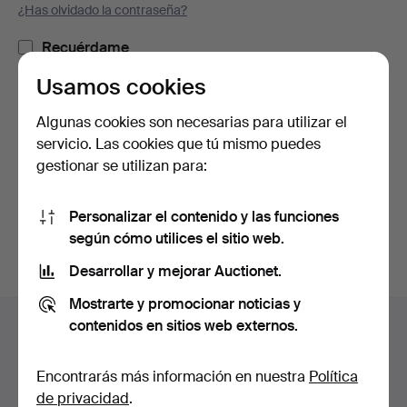
¿Has olvidado la contraseña?
Recuérdame
Usamos cookies
Iniciar sesión
Algunas cookies son necesarias para utilizar el
servicio. Las cookies que tú mismo puedes
o iniciar sesión a través de Facebook
gestionar se utilizan para:
Continuar con Facebook
Personalizar el contenido y las funciones
según cómo utilices el sitio web.
Desarrollar y mejorar Auctionet.
Mostrarte y promocionar noticias y
Navegación
contenidos en sitios web externos.
Ayuda y contacto
en
Contacta con el servicio de atención al cliente
el
Encontrarás más información en nuestra
Política
Todas las casas de subastas
pie
de privacidad
.
Modos de pago