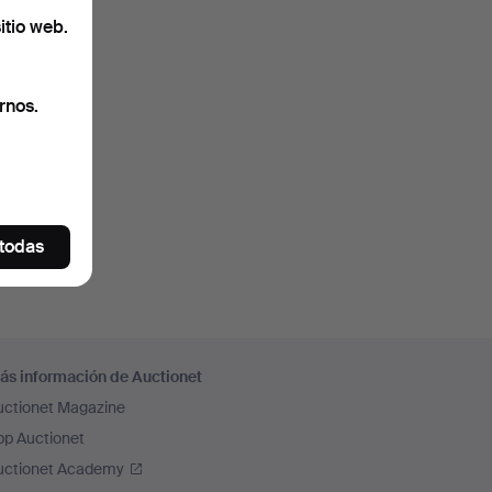
itio web.
rnos.
 todas
ás información de Auctionet
uctionet Magazine
pp Auctionet
uctionet Academy