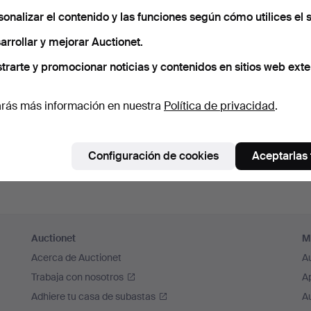
cuérdame
sonalizar el contenido y las funciones según cómo utilices el s
arrollar y mejorar Auctionet.
Iniciar sesión
trarte y promocionar noticias y contenidos en sitios web exte
o iniciar sesión a través de Facebook
rás más información en nuestra
Política de privacidad
.
Continuar con Facebook
Configuración de cookies
Aceptarlas
Auctionet
M
Acerca de Auctionet
A
Trabaja con nosotros
A
Adhiere tu casa de subastas
A