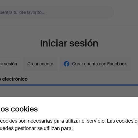
Iniciar sesión
ar sesión
Crear cuenta
Crear cuenta con Facebook
 electrónico
os cookies
aseña
Mostrar con
cookies son necesarias para utilizar el servicio. Las cookies q
edes gestionar se utilizan para:
vidado la contraseña?