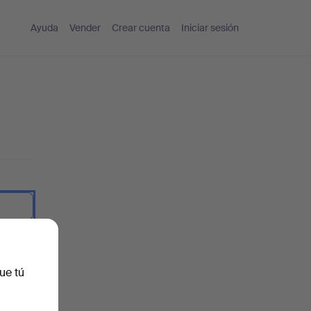
Ayuda
Vender
Crear cuenta
Iniciar sesión
traseña.
ue tú