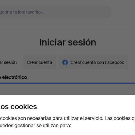
Iniciar sesión
ar sesión
Crear cuenta
Crear cuenta con Facebook
 electrónico
os cookies
aseña
Mostrar con
cookies son necesarias para utilizar el servicio. Las cookies q
edes gestionar se utilizan para:
vidado la contraseña?