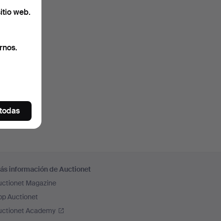
itio web.
rnos.
 todas
ás información de Auctionet
uctionet Magazine
pp Auctionet
uctionet Academy