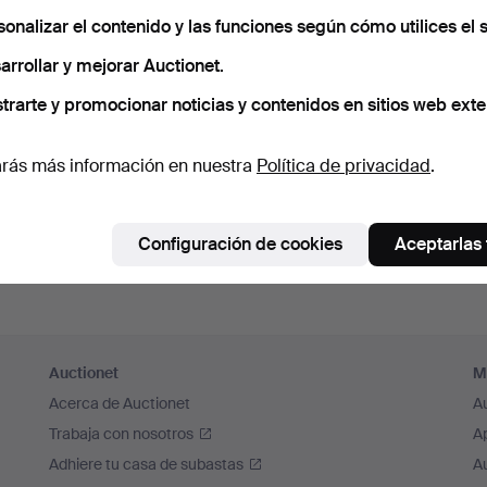
cuérdame
sonalizar el contenido y las funciones según cómo utilices el s
arrollar y mejorar Auctionet.
Iniciar sesión
trarte y promocionar noticias y contenidos en sitios web exte
o iniciar sesión a través de Facebook
rás más información en nuestra
Política de privacidad
.
Continuar con Facebook
Configuración de cookies
Aceptarlas
Auctionet
M
Acerca de Auctionet
A
Trabaja con nosotros
A
Adhiere tu casa de subastas
A