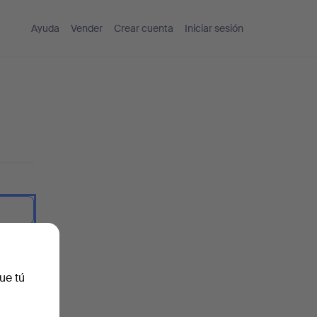
Ayuda
Vender
Crear cuenta
Iniciar sesión
traseña.
ue tú