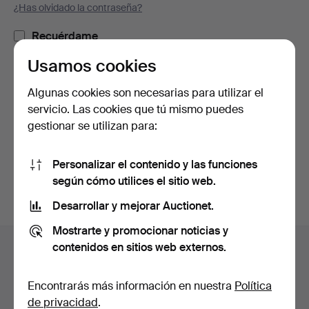
¿Has olvidado la contraseña?
Recuérdame
Usamos cookies
Iniciar sesión
Algunas cookies son necesarias para utilizar el
servicio. Las cookies que tú mismo puedes
o iniciar sesión a través de Facebook
gestionar se utilizan para:
Continuar con Facebook
Personalizar el contenido y las funciones
según cómo utilices el sitio web.
Desarrollar y mejorar Auctionet.
Mostrarte y promocionar noticias y
Navegación
contenidos en sitios web externos.
Ayuda y contacto
en
Contacta con el servicio de atención al cliente
el
Encontrarás más información en nuestra
Política
Todas las casas de subastas
pie
de privacidad
.
Modos de pago