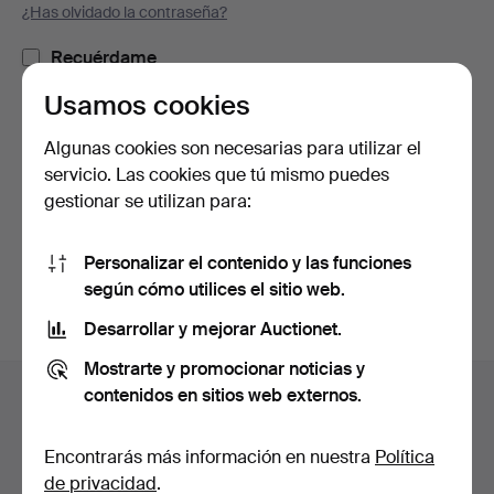
¿Has olvidado la contraseña?
Recuérdame
Usamos cookies
Iniciar sesión
Algunas cookies son necesarias para utilizar el
servicio. Las cookies que tú mismo puedes
o iniciar sesión a través de Facebook
gestionar se utilizan para:
Continuar con Facebook
Personalizar el contenido y las funciones
según cómo utilices el sitio web.
Desarrollar y mejorar Auctionet.
Mostrarte y promocionar noticias y
Navegación
contenidos en sitios web externos.
Ayuda y contacto
en
Contacta con el servicio de atención al cliente
el
Encontrarás más información en nuestra
Política
Todas las casas de subastas
pie
de privacidad
.
Modos de pago