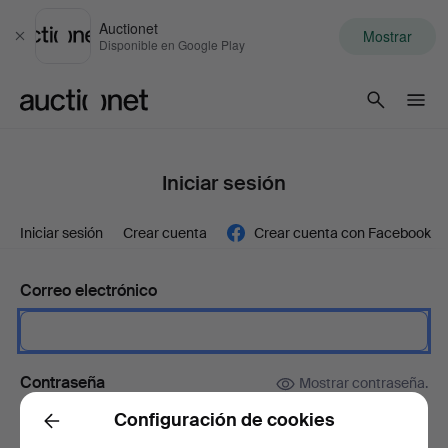
Auctionet
Mostrar
Cerrar
Disponible en Google Play
Auctionet.com
Iniciar sesión
Iniciar sesión
Crear cuenta
Crear cuenta con Facebook
Correo electrónico
Contraseña
Mostrar contraseña.
Configuración de cookies
Back