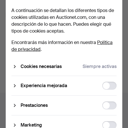
¿Has olvidado la contraseña?
A continuación se detallan los diferentes tipos de
Recuérdame
cookies utilizadas en Auctionet.com, con una
descripción de lo que hacen. Puedes elegir qué
tipos de cookies aceptas.
Iniciar sesión
Encontrarás más información en nuestra
Política
o iniciar sesión a través de Facebook
de privacidad
.
Continuar con Facebook
Cookies necesarias
Siempre activas
Function
Experiencia mejorada
storage
Navegación
Ayuda y contacto
Statistic
en
Prestaciones
Contacta con el servicio de atención al cliente
storage
el
Todas las casas de subastas
pie
Ad
Marketing
Modos de pago