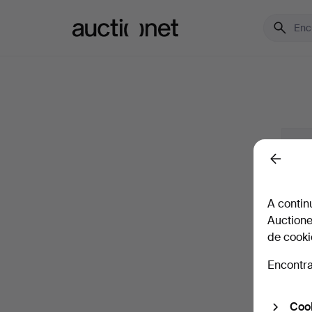
Auctionet.com
Inici
Back
Correo
A contin
Auctione
de cooki
Contr
Encontra
¿Has ol
Cook