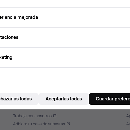
cuérdame
eriencia mejorada
Iniciar sesión
taciones
o iniciar sesión a través de Facebook
Continuar con Facebook
keting
hazarlas todas
Aceptarlas todas
Guardar prefer
Auctionet
M
Acerca de Auctionet
A
Trabaja con nosotros
A
Adhiere tu casa de subastas
A