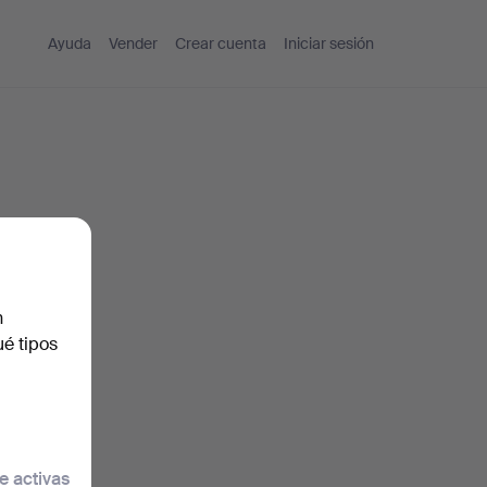
Ayuda
Vender
Crear cuenta
Iniciar sesión
n
ué tipos
traseña.
e activas