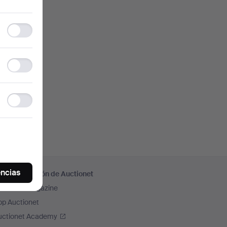
Functionality
storage
Statistics
storage
Ad
storage
encias
ás información de Auctionet
uctionet Magazine
pp Auctionet
uctionet Academy