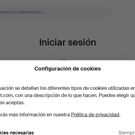
Iniciar sesión
ar sesión
Crear cuenta
Crear cuenta con Facebook
Configuración de cookies
 electrónico
uación se detallan los diferentes tipos de cookies utilizadas e
t.com, con una descripción de lo que hacen. Puedes elegir q
es aceptas.
aseña
Mostrar con
rás más información en nuestra
Política de privacidad
.
vidado la contraseña?
ies necesarias
Siempr