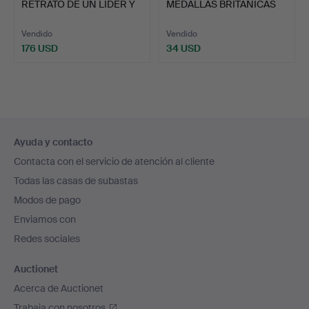
RETRATO DE UN LÍDER Y
MEDALLAS BRITÁNICAS
OTRAS…
DE HAYWOOD,…
Vendido
Vendido
176 USD
34 USD
Navegación
Ayuda y contacto
en
Contacta con el servicio de atención al cliente
el
Todas las casas de subastas
pie
Modos de pago
de
Enviamos con
página
Redes sociales
Auctionet
Acerca de Auctionet
Trabaja con nosotros