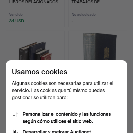
LIBROS RELACIONADOS
TRABAJOS DE
I look forward to seeing you in Crewkerne. Do get in
CON L…
INVESTIGACIÓN…
touch if I can help in any way
Vendido
No adjudicado
34 USD
-
Matthew Denney, Coins, Medals Militaria Specialist
Usamos cookies
Algunas cookies son necesarias para utilizar el
servicio. Las cookies que tú mismo puedes
639
.
J.A. BOWMAN 'THIRD
657
.
EL LIBRO
gestionar se utilizan para:
REICH DAGGERS 1933 -
CONMEMORATIVO DE LA
19…
ARTILLERÍA RE…
Personalizar el contenido y las funciones
No adjudicado
No adjudicado
-
-
según cómo utilices el sitio web.
Desarrollar y mejorar Auctionet.