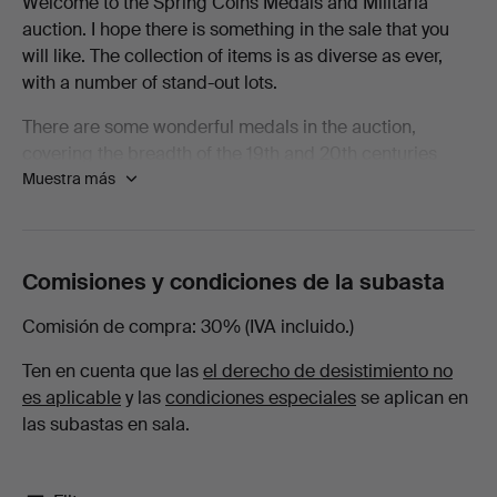
Welcome to the Spring Coins Medals and Militaria
auction. I hope there is something in the sale that you
Libros,
will like. The collection of items is as diverse as ever,
with a number of stand-out lots.
mapas
There are some wonderful medals in the auction,
y
covering the breadth of the 19th and 20th centuries
Muestra más
there are examples from nearly every conflict. Amongst
manuscritos
the Waterloo Medals there are examples from some of
the units that saw heavy casualties and to men who
en
spent that fateful day standing in their squares resisting
Comisiones y condiciones de la subasta
as many as eleven cavalry charges by the French. To be
Lawrences
wounded under such circumstances as a young Robert
Comisión de compra
30% (IVA incluido.)
Smalley with the 73rd Regiment of Foot was must have
Auctioneers
been horrifying.
Ten en cuenta que las
el derecho de desistimiento no
es aplicable
y las
condiciones especiales
se aplican en
Elsewhere in the medals there are chargers with the
las subastas en sala.
Heavy Brigade at Crimea, a charger with 21st Lancers
in A Squadron alongside a young Winston Churchill, a
scarce medal to a fatality at Chilianwala as well as the