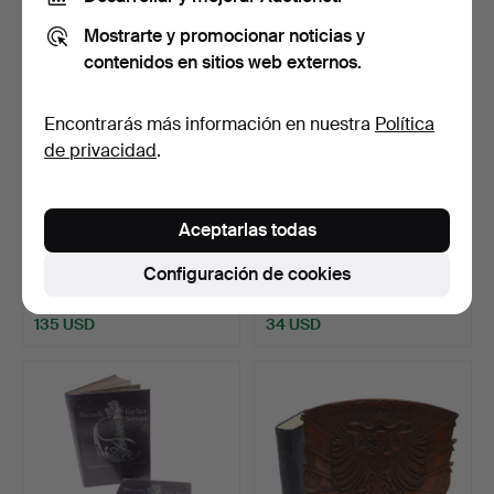
Mostrarte y promocionar noticias y
contenidos en sitios web externos.
Encontrarás más información en nuestra
Política
de privacidad
.
Aceptarlas todas
660
.
UNA GRAN
661
.
UNA COLECCIÓN DE
COLECCIÓN DE LIBROS
LIBROS SOBRE PISTOLAS
Configuración de cookies
DE HISTORIA M…
Y O…
Vendido
Vendido
135 USD
34 USD