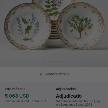
pintada
de
motivos
botánicos,
borde
con
detalles
Subasta en sala
Puja
en
Puja más alta:
Adjudicación:
oro.
5 063 USD
Adjudicado
Estimación
:
4 220 – 5 274 USD
Número de catálogo 563 en
Fine
Art & Antiques Spring 2023