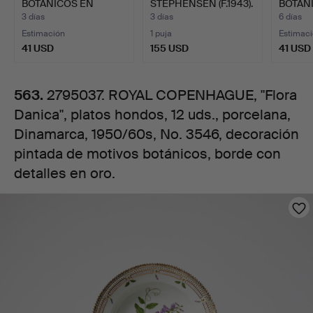
BOTÁNICOS EN
STEPHENSEN (F.1943).
BOTÁNI
hondos,
ACUARELA.
Cuenco de mesa…
3 días
3 días
6 días
Estimación
1 puja
Estimac
12
41 USD
155 USD
41 USD
uds.,
563.
2795037. ROYAL COPENHAGUE, "Flora
Danica", platos hondos, 12 uds., porcelana,
porcelana,
Dinamarca, 1950/60s, No. 3546, decoración
Dinamarca,
pintada de motivos botánicos, borde con
detalles en oro.
1950/60s,
Imágenes
No.
3546,
decoración