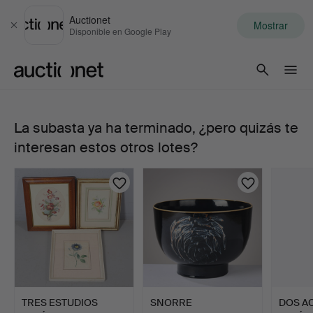
Auctionet
Mostrar
Cerrar
Disponible en Google Play
Auctionet.com
La subasta ya ha terminado, ¿pero quizás te
563.
interesan estos otros lotes?
ROYAL
COPENHAGUE,
"Flora
Danica",
platos
TRES ESTUDIOS
SNORRE
DOS A