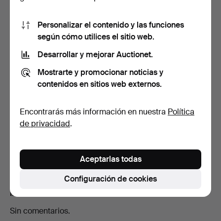
Mostrar las 18 pujas
Personalizar el contenido y las funciones
según cómo utilices el sitio web.
Descripción
Desarrollar y mejorar Auctionet.
Diámetro aproximado de 22 cm Lathyrus maritimus
Mostrarte y promocionar noticias y
(Strandvial), Potentilla pulchella (Tuft's fingerwort),
contenidos en sitios web externos.
Veronica Chamaedrys (Teveronika), Medicago falcata,
Oxalis Acetosella (Harsin), Genista germanica (ginseng
alemán), Lycium vulgare (Bocktail), Rosa canina (Rock
Encontrarás más información en nuestra
Política
rosa), Papaver nudicaule (amapola de Linnæan),
de privacidad
.
Pulsatilla vulgaris var. glabro. Nordst., Erigeron
eriocephalus J. Vahl (pabellón blanco), Geranium
phaeum (puño marrón).
Aceptarlas todas
Configuración de cookies
Informe de estado
Sin comentarios.