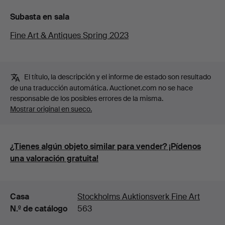
Subasta en sala
Fine Art & Antiques Spring 2023
El título, la descripción y el informe de estado son resultado
de una traducción automática. Auctionet.com no se hace
responsable de los posibles errores de la misma.
Mostrar original en sueco.
¿Tienes algún objeto similar para vender? ¡Pídenos
una valoración gratuita!
Detalles
Casa
Stockholms Auktionsverk Fine Art
N.º de catálogo
563