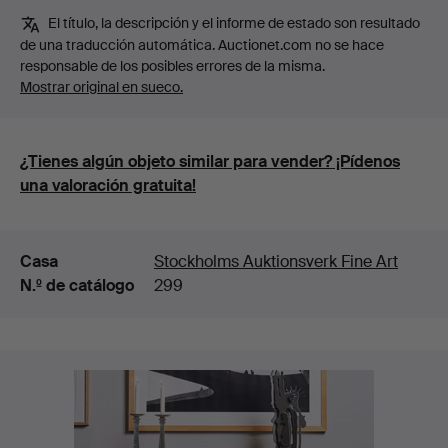
El título, la descripción y el informe de estado son resultado
de una traducción automática. Auctionet.com no se hace
responsable de los posibles errores de la misma.
Mostrar original en sueco.
¿Tienes algún objeto similar para vender? ¡Pídenos
una valoración gratuita!
Detalles
Casa
Stockholms Auktionsverk Fine Art
N.º de catálogo
299