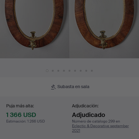
Holmberg,
enchapadas
en
caoba.
Subasta en sala
Puja
Puja más alta:
Adjudicación:
1 366 USD
Adjudicado
Estimación
:
1 266 USD
Número de catálogo 299 en
Eclectic & Decorative september
2021