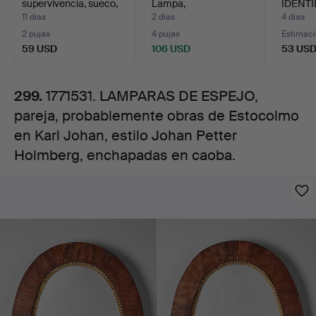
supervivencia, sueco,
Lampa,
IDENTI
obras
Fuerza A…
monogramsignerad.
posibl
11 días
2 días
4 días
2 pujas
4 pujas
Estimac
de
59 USD
106 USD
53 US
Estocolmo
299.
1771531. LAMPARAS DE ESPEJO,
pareja, probablemente obras de Estocolmo
en
en Karl Johan, estilo Johan Petter
Karl
Holmberg, enchapadas en caoba.
Imágenes
Johan,
estilo
Johan
Petter