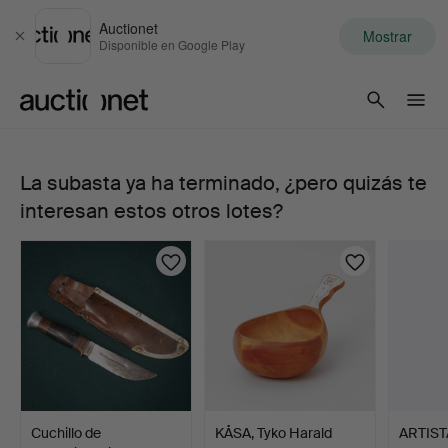
Auctionet
Mostrar
Cerrar
Disponible en Google Play
Auctionet.com
La subasta ya ha terminado, ¿pero quizás te
299.
interesan estos otros lotes?
LAMPARAS
DE
ESPEJO,
pareja,
probablemente
Cuchillo de
KÅSA, Tyko Harald
ARTIST