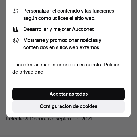
Descripción
Personalizar el contenido y las funciones
según cómo utilices el sitio web.
decoración dorada en tonos pastel en forma de
Desarrollar y mejorar Auctionet.
kymation, candelabros de latón, luego copas plateadas,
ovaladas 55,5 x 40 cm.
Mostrarte y promocionar noticias y
contenidos en sitios web externos.
Informe de estado
Encontrarás más información en nuestra
Política
Reparaciones menores de chapa, monturas para armas
de privacidad
.
ligeras posiblemente no originales, piezas traseras
posteriores. Para obtener más información, póngase en
contacto con: bertil.carlsson@auktionsverket.se.
Aceptarlas todas
Configuración de cookies
Subasta en sala
Eclectic & Decorative september 2021