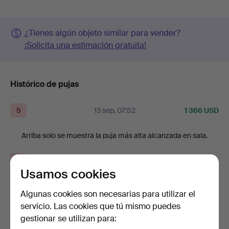
¿Tienes algún objeto similar para vender?
¡Solicita una estimación gratuita!
Histórico de pujas
5
13 sep, 07:52
1 366 USD
Arriba solo se muestra la puja más alta alcanzada en sala.
5
11 sep, 16:08
1 364 USD
Usamos cookies
4
7 sep, 10:04
1 259 USD
Algunas cookies son necesarias para utilizar el
servicio. Las cookies que tú mismo puedes
Mostrar las 8 pujas
gestionar se utilizan para: