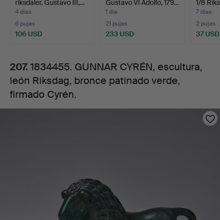
riksdaler, Gustavo III,…
Gustavo VI Adolfo, 179…
1/8 Rik
bronce
Carlo…
4 días
1 día
7 días
6 pujas
21 pujas
2 pujas
patinado
106 USD
233 USD
37 USD
verde,
207.
1834455. GUNNAR CYRÉN, escultura,
león Riksdag, bronce patinado verde,
firmado
firmado Cyrén.
Cyrén.
Imágenes