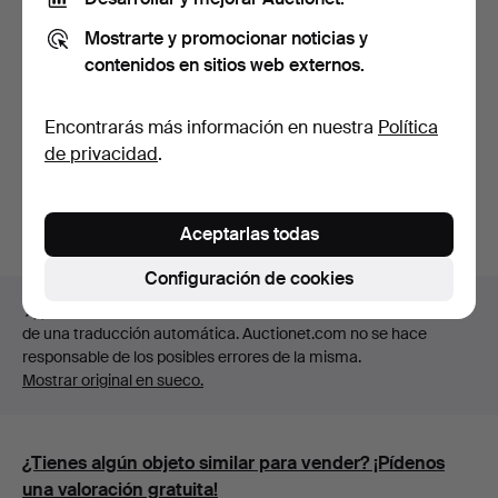
Mostrarte y promocionar noticias y
contenidos en sitios web externos.
Informe de estado
Sin comentarios.
Encontrarás más información en nuestra
Política
de privacidad
.
Subasta en sala
Eclectic & Decorative september 2021
Aceptarlas todas
Configuración de cookies
El título, la descripción y el informe de estado son resultado
de una traducción automática. Auctionet.com no se hace
responsable de los posibles errores de la misma.
Mostrar original en sueco.
¿Tienes algún objeto similar para vender? ¡Pídenos
una valoración gratuita!