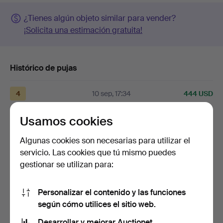
¿Tienes algún objeto similar para vender?
¡Solicita una estimación gratuita!
Histórico de pujas
4
10 sep, 17:34
444 USD
Usamos cookies
1
A
10 sep, 17:34
422 USD
Algunas cookies son necesarias para utilizar el
1
A
10 sep, 17:33
401 USD
servicio. Las cookies que tú mismo puedes
gestionar se utilizan para:
Mostrar las 13 pujas
Personalizar el contenido y las funciones
Descripción
según cómo utilices el sitio web.
altura 6, longitud 12 cm.
Desarrollar y mejorar Auctionet.