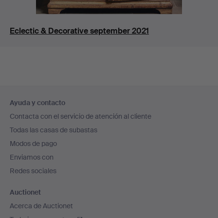
Eclectic & Decorative september 2021
Navegación
Ayuda y contacto
en
Contacta con el servicio de atención al cliente
el
Todas las casas de subastas
pie
Modos de pago
de
Enviamos con
página
Redes sociales
Auctionet
Acerca de Auctionet