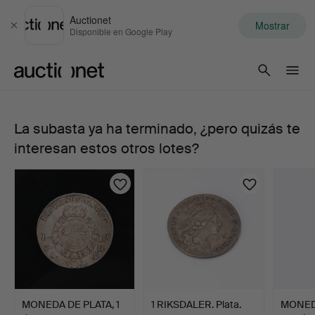
Auctionet
Mostrar
Cerrar
Disponible en Google Play
Auctionet.com
La subasta ya ha terminado, ¿pero quizás te
207.
interesan estos otros lotes?
GUNNAR
CYRÉN,
escultura,
león
Riksdag,
MONEDA DE PLATA, 1
1 RIKSDALER. Plata.
MONED