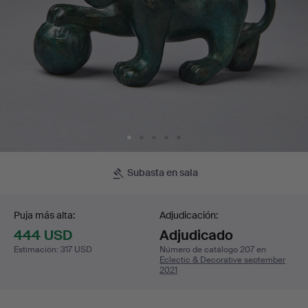
Subasta en sala
Puja
Puja más alta:
Adjudicación:
444 USD
Adjudicado
Estimación
:
317 USD
Número de catálogo 207 en
Eclectic & Decorative september
2021