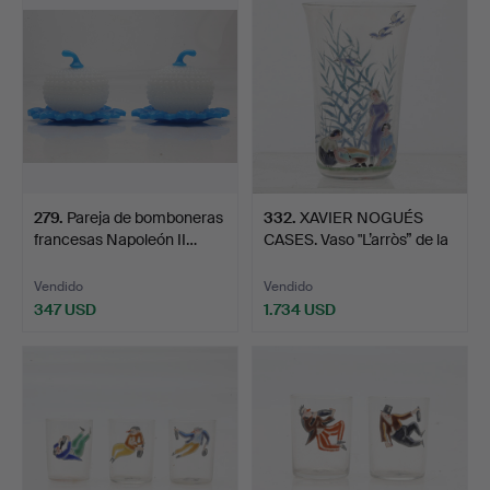
279
.
Pareja de bomboneras
332
.
XAVIER NOGUÉS
francesas Napoleón II…
CASES. Vaso "L’arròs” de la
…
Vendido
Vendido
347 USD
1.734 USD