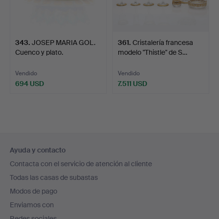
343
.
JOSEP MARIA GOL.
361
.
Cristalería francesa
Cuenco y plato.
modelo "Thistle" de S…
Vendido
Vendido
694 USD
7.511 USD
Navegación
Ayuda y contacto
en
Contacta con el servicio de atención al cliente
el
Todas las casas de subastas
pie
Modos de pago
de
Enviamos con
página
Redes sociales