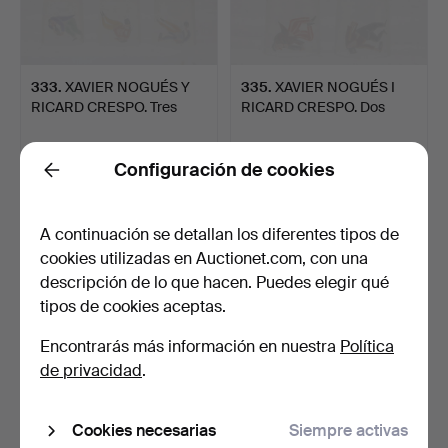
333
.
XAVIER NOGUÉS Y
335
.
XAVIER NOGUÉS I
RICARD CRESPO. Tres
RICARD CRESPO. Dos
vasos …
vasos c…
Vendido
Vendido
Configuración de cookies
1.503 USD
1.503 USD
Back
A continuación se detallan los diferentes tipos de
cookies utilizadas en Auctionet.com, con una
descripción de lo que hacen. Puedes elegir qué
tipos de cookies aceptas.
Encontrarás más información en nuestra
Política
de privacidad
.
337
.
JOSEP MARIA GOL.
338
.
JOSEP MARIA GOL.
Cookies necesarias
Siempre activas
Copa.
Vaso.