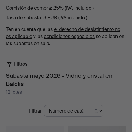
Comisión de compra
25% (IVA incluido.)
y
Tasa de subasta
8 EUR (IVA incluido.)
cristal
Ten en cuenta que las
el derecho de desistimiento no
es aplicable
y las
condiciones especiales
se aplican en
en
las subastas en sala.
Balclis
Filtros
Subasta mayo 2026 - Vidrio y cristal en
Balclis
12 lotes
Subastas
Filtrar
en
curso