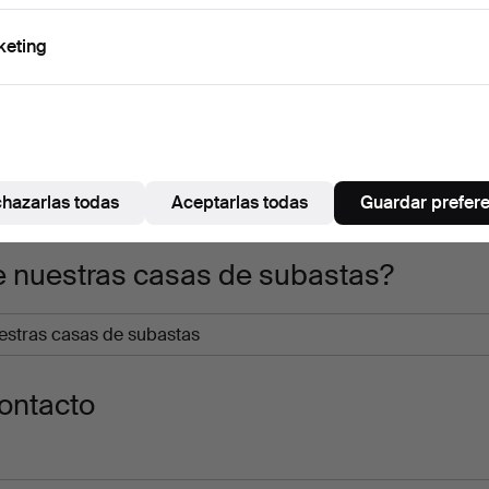
keting
hazarlas todas
Aceptarlas todas
Guardar prefer
nes, estado, fabricante y material.
e nuestras casas de subastas?
ontacto