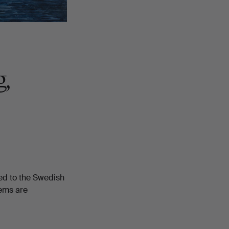
,
ed to the Swedish
tems are