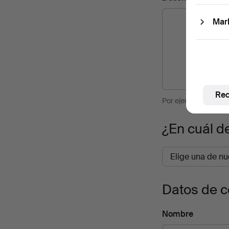
Mar
Rec
Por ejemplo dimensio
¿En cuál d
Datos de c
Nombre