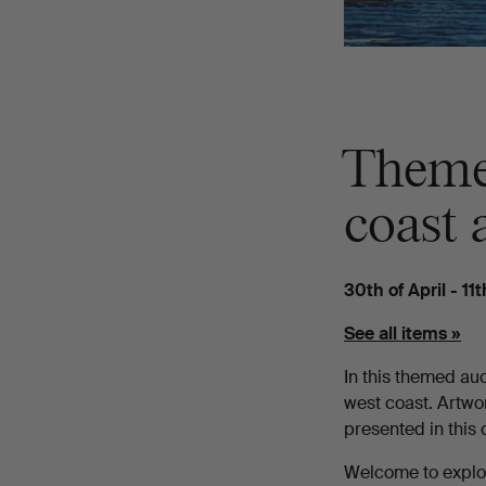
Theme
coast 
30th of April - 11
See all items »
In this themed au
west coast. Artwor
presented in this 
Welcome to explor