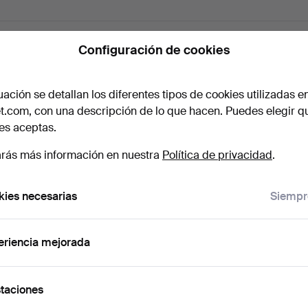
n gratuita
Configuración de cookies
uación se detallan los diferentes tipos de cookies utilizadas e
es valorar?
t.com, con una descripción de lo que hacen. Puedes elegir q
es aceptas.
ón, para una estimación más precisa facilita ambas cosas. P
n mismo formulario.
rás más información en nuestra
Política de privacidad
.
ies necesarias
Siempr
Arrastra imágenes aquí o
seleccionar imágenes
eriencia mejorada
de sellos, firmas, así como del dorso y la parte inferior de la pieza.
taciones