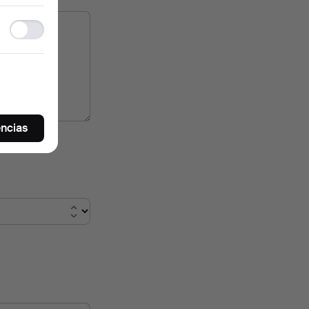
Ad
storage
encias