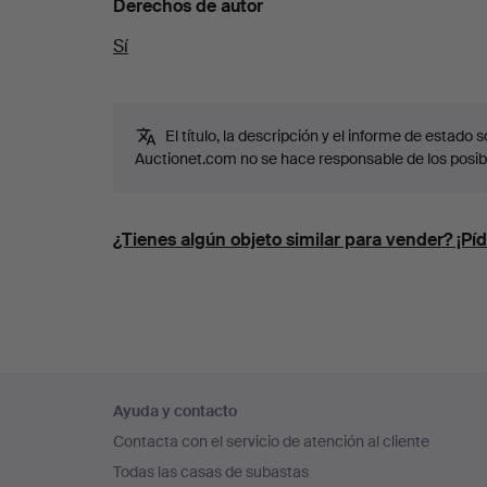
Derechos de autor
Sí
El título, la descripción y el informe de estado
Auctionet.com no se hace responsable de los posib
¿Tienes algún objeto similar para vender? ¡Píd
Navegación
Ayuda y contacto
en
Contacta con el servicio de atención al cliente
el
Todas las casas de subastas