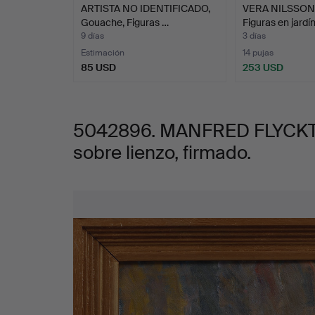
ARTISTA NO IDENTIFICADO,
VERA NILSSON. 
óleo
Gouache, Figuras …
Figuras en jardín
9 días
3 días
sobre
Estimación
14 pujas
85 USD
253 USD
lienzo,
firmado.
5042896. MANFRED FLYCKT. F
sobre lienzo, firmado.
Imágenes