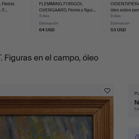
Pastel.
FLEMMING FORIGOL
OIDENTIFIER
. F…
OVERGAARD. Flores y figur…
óleo sobre pan
4 días
9 días
Estimación
Estimación
64 USD
53 USD
iguras en el campo, óleo
Pu
Pu
N
Es