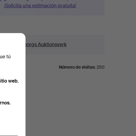
¡Solicita una estimación gratuita!
alles
asa
Göteborgs Auktionsverk
ue tú
Número de visitas:
250
itio web.
rnos.