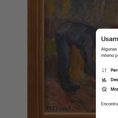
Usam
Algunas 
mismo pu
Per
Des
Mos
Encontra