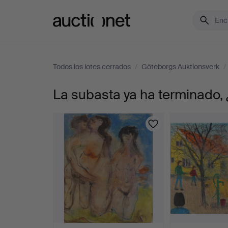
Auctionet.com
Todos los lotes cerrados
/
Göteborgs Auktionsverk
/
La subasta ya ha terminado, 
MANFRED
FLYCKT.
Figuras
en
el
campo,