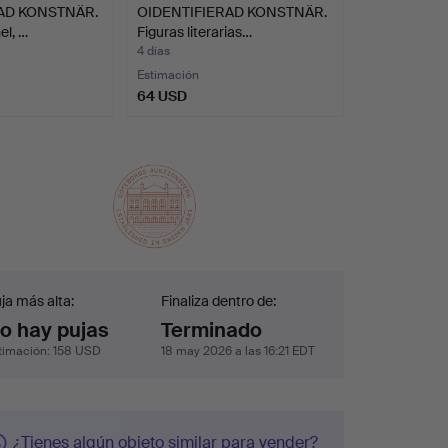
AD KONSTNÄR.
OIDENTIFIERAD KONSTNÄR.
el, …
Figuras literarias…
4 días
Estimación
64 USD
ja
ja más alta:
Finaliza dentro de:
o hay pujas
Terminado
timación
:
158 USD
18 may 2026 a las 16:21 EDT
¿Tienes algún objeto similar para vender?