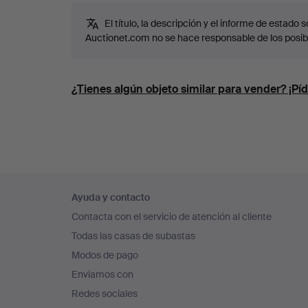
El título, la descripción y el informe de estado
Auctionet.com no se hace responsable de los posib
¿Tienes algún objeto similar para vender? ¡Píd
Navegación
Ayuda y contacto
en
Contacta con el servicio de atención al cliente
el
Todas las casas de subastas
pie
Modos de pago
de
Enviamos con
página
Redes sociales