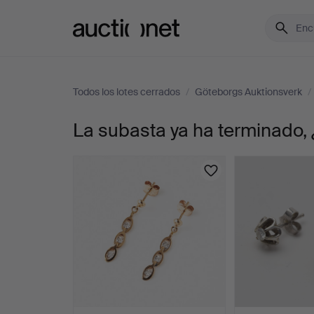
Auctionet.com
Todos los lotes cerrados
/
Göteborgs Auktionsverk
/
La subasta ya ha terminado, 
PENDIENTES,
un
par,
oro
de
18k,