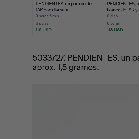
PENDIENTES, un par, oro de
PENDIENTES, un
diamantes,
18K con diamant…
blanco de 18K y 
3 horas 6 min
8 días
peso
8 pujas
8 pujas
116 USD
118 USD
aprox.
1,5
5033727. PENDIENTES, un par
aprox. 1,5 gramos.
gramos.
Imágenes