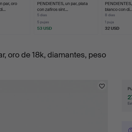
 par, oro
PENDIENTES, un par, plata
PENDIENTES, o
di…
con zafiros sint…
blanco con di
5 días
8 días
5 pujas
1 puja
53 USD
32 USD
, oro de 18k, diamantes, peso
Pu
Pu
2
Es