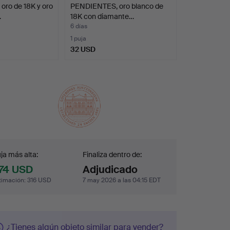
ro de 18K y oro
PENDIENTES, oro blanco de
…
18K con diamante…
6 días
1 puja
32 USD
ja
ja más alta:
Finaliza dentro de:
74 USD
Adjudicado
timación
:
316 USD
7 may 2026 a las 04:15 EDT
¿Tienes algún objeto similar para vender?