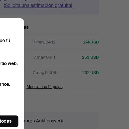
¡Solicita una estimación gratuita!
órico de pujas
ue tú
7 may, 04:12
274 USD
7 may, 04:11
253 USD
itio web.
7 may, 04:08
232 USD
rnos.
Mostrar las 14 pujas
alles
asa
Göteborgs Auktionsverk
 todas