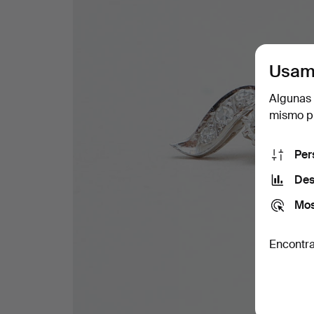
Usam
Algunas 
mismo pu
Per
Des
Mos
Encontra