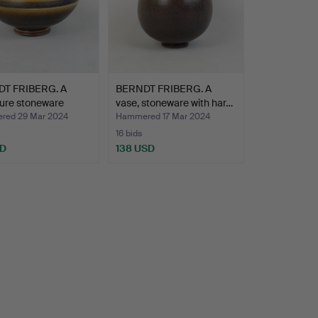
T FRIBERG. A
BERNDT FRIBERG. A
ture stoneware
vase, stoneware with har…
ed 29 Mar 2024
Hammered 17 Mar 2024
16 bids
SD
138 USD