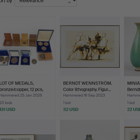
ort by
uctions
LOT OF MEDALS,
BERNDT WENNSTRÖM.
MINIA
bronze/copper, 12 pcs,
Color lithography. Figur…
Berndt
amon…
Hammered 25 Jan 2026
Hammered 16 Sep 2023
Hammer
20 bids
1 bid
1 bid
131 USD
32 USD
22 US