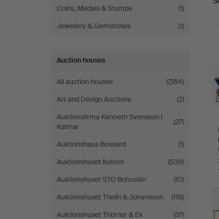
S
a
Coins, Medals & Stamps
(1)
Jewellery & Gemstones
(1)
Auction houses
All auction houses
(7,184)
Art and Design Auctions
(2)
Auktionsfirma Kenneth Svensson i
(27)
Kalmar
Auktionshaus Bossard
(1)
Auktionshuset Kolonn
(539)
Auktionshuset STO Bohuslän
(10)
Auktionshuset Thelin & Johansson
(116)
Auktionshuset Thörner & Ek
(37)