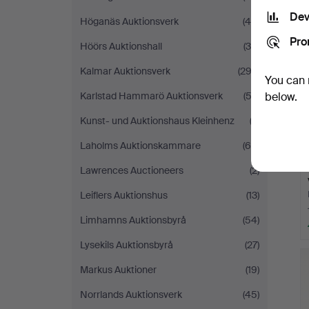
Dev
Höganäs Auktionsverk
(45)
Pro
Höörs Auktionshall
(36)
Kalmar Auktionsverk
(292)
You can 
below.
Karlstad Hammarö Auktionsverk
(52)
Kunst- und Auktionshaus Kleinhenz
(3)
Laholms Auktionskammare
(60)
Lawrences Auctioneers
(2)
Leiflers Auktionshus
(13)
Limhamns Auktionsbyrå
(54)
Lysekils Auktionsbyrå
(27)
H
i
Markus Auktioner
(19)
Norrlands Auktionsverk
(45)