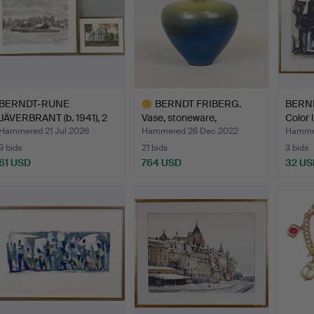
BERNDT-RUNE
BERNDT FRIBERG.
BERN
JÄVERBRANT (b. 1941), 2
Vase, stoneware,
Color 
pcs, c…
harpsicho…
Hammered 21 Jul 2026
Hammered 26 Dec 2022
Hamme
9 bids
21 bids
3 bids
61 USD
764 USD
32 US
Highlighted
item