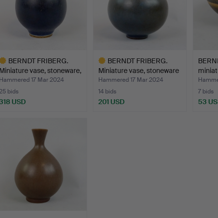
BERNDT FRIBERG.
BERNDT FRIBERG.
BERND
Miniature vase, stoneware,
Miniature vase, stoneware
minia
…
…
bowl…
Hammered 17 Mar 2024
Hammered 17 Mar 2024
Hammer
25 bids
14 bids
7 bids
318 USD
201 USD
53 U
ighlighted
Highlighted
tem
item