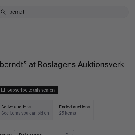
berndt” at Roslagens Auktionsverk
Subscribe to this search
Active auctions
Ended auctions
See items you can bid on
25 items
Ended