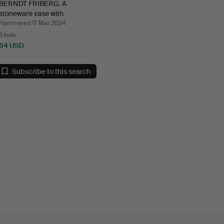
BERNDT FRIBERG. A
stoneware vase with
harp…
Hammered 17 Mar 2024
6 bids
64 USD
Subscribe to this search