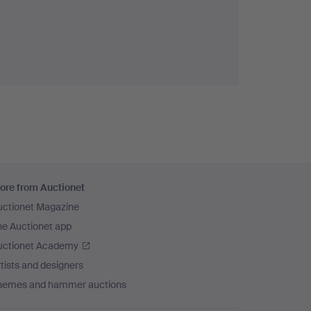
ore from Auctionet
uctionet Magazine
he Auctionet app
uctionet Academy
tists and designers
hemes and hammer auctions