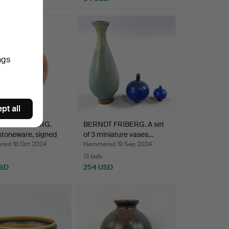
ngs
pt all
RNDT FRIBERG.
BERNDT FRIBERG. A set
stoneware, signed
of 3 miniature vases…
ed 16 Oct 2024
Hammered 19 Sep 2024
13 bids
USD
254 USD
hted