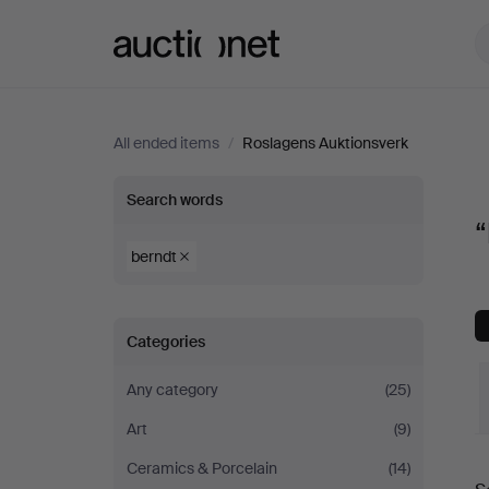
Auctionet.com
All ended items
/
Roslagens Auktionsverk
“berndt”
Search words
“
at
berndt
Roslagens
Categories
Auktionsverk
Any category
(25)
Art
(9)
Ceramics & Porcelain
(14)