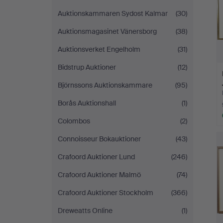
Auktionskammaren Sydost Kalmar
(30)
Auktionsmagasinet Vänersborg
(38)
Auktionsverket Engelholm
(31)
Bidstrup Auktioner
(12)
Björnssons Auktionskammare
(95)
Borås Auktionshall
(1)
Colombos
(2)
Connoisseur Bokauktioner
(43)
Crafoord Auktioner Lund
(246)
Crafoord Auktioner Malmö
(74)
Crafoord Auktioner Stockholm
(366)
Dreweatts Online
(1)