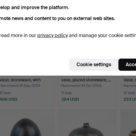
elop and improve the platform.
mote news and content to you on external web sites.
read more in our
privacy policy
and manage your cookie setti
Cookie settings
Acce
BERNDT FRIBERG.
BERNDT FRIBERG. A
BE
Vase, stoneware, with
vase, glazed stoneware, …
Vase, 
Ania…
Fr…
Hammered 19 Sep 2024
Hammered 16 Oct 2024
Hammer
12 bids
11 bids
10 bids
488 USD
264 USD
233 
ighlighted
Highlighted
Highlig
tem
item
item