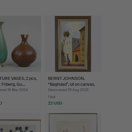
TURE VASES, 2 pcs,
BERNT JOHNSON.
 Friberg, Gu…
“Baghdad”, oil on canvas,
s…
ed 18 Mar 2024
Hammered 25 Aug 2025
1 bid
D
22 USD