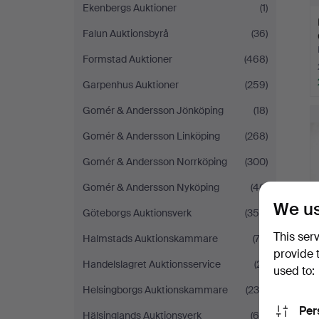
Ekenbergs Auktioner
(1)
Falun Auktionsbyrå
(36)
Formstad Auktioner
(468)
Garpenhus Auktioner
(259)
Gomér & Andersson Jönköping
(18)
Gomér & Andersson Linköping
(268)
Gomér & Andersson Norrköping
(300)
Gomér & Andersson Nyköping
(46)
We us
Göteborgs Auktionsverk
(359)
This ser
Halmstads Auktionskammare
(73)
provide 
Handelslagret Auktionsservice
(21)
used to:
Helsingborgs Auktionskammare
(239)
Per
Hälsinglands Auktionsverk
(68)