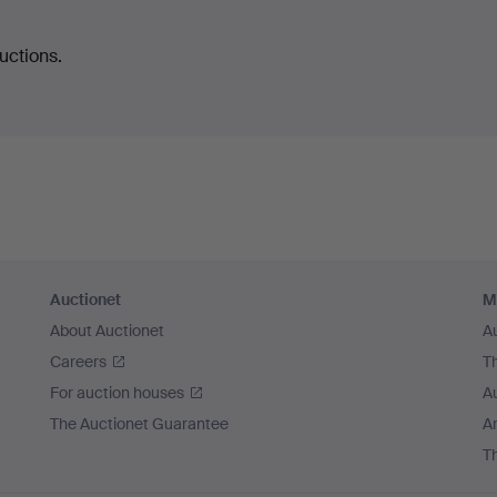
uctions.
Auctionet
M
About Auctionet
A
Careers
T
For auction houses
A
The Auctionet Guarantee
Ar
T