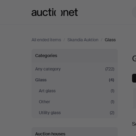
Auctionet.com
All ended items
/
Skandia Auktion
/
Glass
Glass
Categories
G
at
Any category
(722)
Glass
(4)
Skandia
Art glass
(1)
Auktion
Other
(1)
Utility glass
(2)
S
a
Auction houses