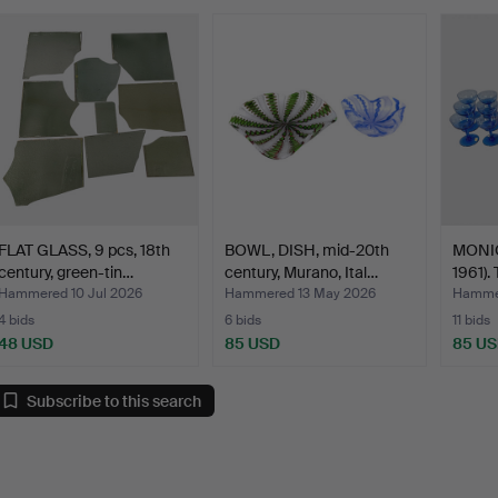
FLAT GLASS, 9 pcs, 18th
BOWL, DISH, mid-20th
MONIC
century, green-tin…
century, Murano, Ital…
1961).
Hammered 10 Jul 2026
Hammered 13 May 2026
Hammer
4 bids
6 bids
11 bids
48 USD
85 USD
85 U
Subscribe to this search