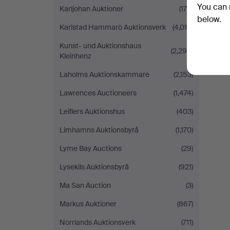
You can 
Karljohan Auktioner
(176)
below.
Karlstad Hammarö Auktionsverk
(4,010)
Kunst- und Auktionshaus
(2,299)
Kleinhenz
Laholms Auktionskammare
(2,153)
Lawrences Auctioneers
(1,474)
Leiflers Auktionshus
(403)
Limhamns Auktionsbyrå
(1,170)
Lyme Bay Auctions
(29)
Lysekils Auktionsbyrå
(921)
Ma San Auction
(3)
Markus Auktioner
(867)
Norrlands Auktionsverk
(711)