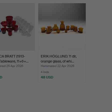
A BRATT (1913-
ERIK HÖGLUND. 11 dlr,
 Tableware, 11+6+…
orange glass, of whi…
ed 25 Apr 2026
Hammered 22 Apr 2026
4 bids
SD
48 USD