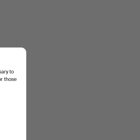
sary to
or those