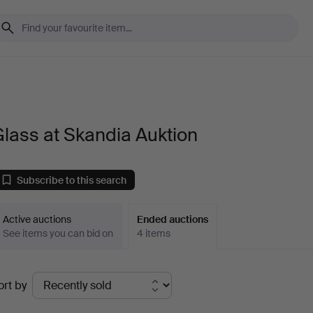
lass at Skandia Auktion
Subscribe to this search
Active auctions
Ended auctions
See items you can bid on
4 items
Ended
ort by
uctions