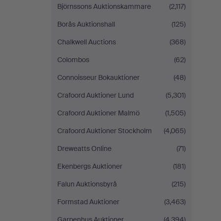
Björnssons Auktionskammare
(2,117)
Borås Auktionshall
(125)
Chalkwell Auctions
(368)
Colombos
(62)
Connoisseur Bokauktioner
(48)
Crafoord Auktioner Lund
(5,301)
Crafoord Auktioner Malmö
(1,505)
Crafoord Auktioner Stockholm
(4,065)
Dreweatts Online
(71)
Ekenbergs Auktioner
(181)
Falun Auktionsbyrå
(215)
Formstad Auktioner
(3,463)
Garpenhus Auktioner
(4,394)