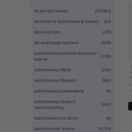
All auction houses
(197,062)
Acreman St Auctioneers & Valuers
(43)
Arce Auctions
(231)
Art and Design Auctions
(108)
Auktionsfirma Kenneth Svensson i
(1,138)
Kalmar
Auktionshaus Blank
(234)
Auktionshaus Bossard
(186)
Auktionshaus Dannenberg
(9)
Auktionshaus Stuber's
(242)
Hammerschlag
Auktionshaus von Brühl
(6)
Auktionshuset Kolonn
(11,703)