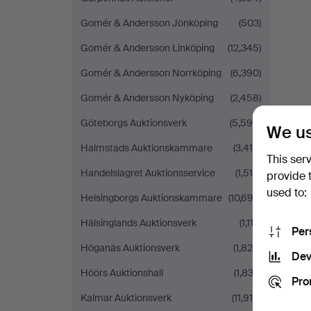
Gomér & Andersson Jönköping
(503)
Gomér & Andersson Linköping
(12,345)
Gomér & Andersson Norrköping
(6,390)
Gomér & Andersson Nyköping
(2,458)
Göteborgs Auktionsverk
(5,598)
We us
Halmstads Auktionskammare
(3,418)
This ser
Handelslagret Auktionsservice
(1,519)
provide 
used to:
Helsingborgs Auktionskammare
(10,693)
Hälsinglands Auktionsverk
(1,112)
Per
Höganäs Auktionsverk
(1,828)
Dev
Höörs Auktionshall
(1,833)
Pro
Kalmar Auktionsverk
(11,919)