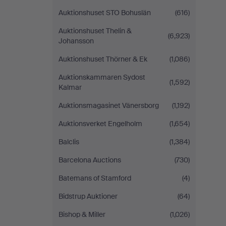
Auktionshuset STO Bohuslän
(616)
Auktionshuset Thelin &
(6,923)
Johansson
Auktionshuset Thörner & Ek
(1,086)
Auktionskammaren Sydost
(1,592)
Kalmar
Auktionsmagasinet Vänersborg
(1,192)
Auktionsverket Engelholm
(1,654)
Balclis
(1,384)
Barcelona Auctions
(730)
Batemans of Stamford
(4)
Bidstrup Auktioner
(64)
Bishop & Miller
(1,026)