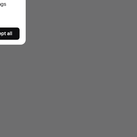
ngs
pt all