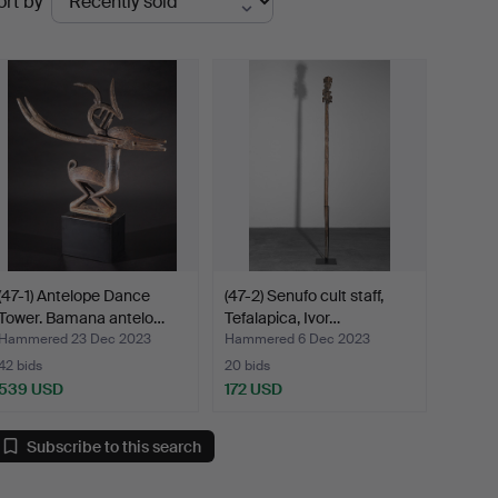
ort by
uctions
(47-1) Antelope Dance
(47-2) Senufo cult staff,
Tower. Bamana antelo…
Tefalapica, Ivor…
Hammered 23 Dec 2023
Hammered 6 Dec 2023
42 bids
20 bids
539 USD
172 USD
Subscribe to this search