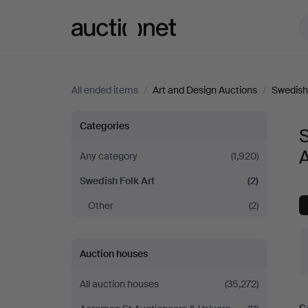
Auctionet.com
All ended items
/
Art and Design Auctions
/
Swedish 
Swedish
Categories
S
Folk
Any category
(1,920)
Swedish Folk Art
(2)
Art
Other
(2)
at
Art
Auction houses
and
All auction houses
(35,272)