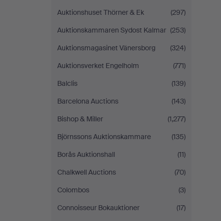
Auktionshuset Thörner & Ek
(297)
Auktionskammaren Sydost Kalmar
(253)
Auktionsmagasinet Vänersborg
(324)
Auktionsverket Engelholm
(771)
Balclis
(139)
Barcelona Auctions
(143)
Bishop & Miller
(1,277)
Björnssons Auktionskammare
(135)
Borås Auktionshall
(11)
Chalkwell Auctions
(70)
Colombos
(3)
Connoisseur Bokauktioner
(17)