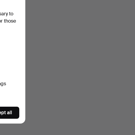
sary to
or those
ngs
pt all