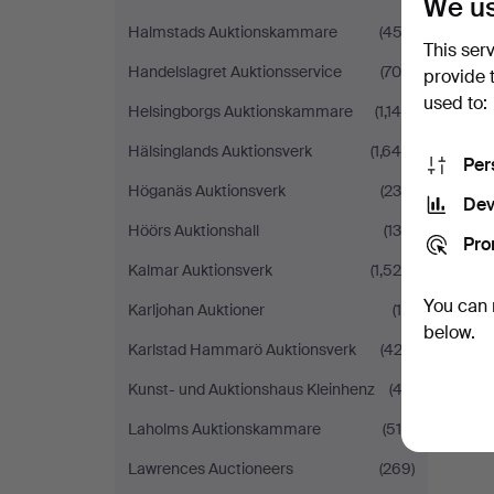
We us
Halmstads Auktionskammare
(453)
This ser
Handelslagret Auktionsservice
(704)
provide 
used to:
Helsingborgs Auktionskammare
(1,145)
Hälsinglands Auktionsverk
(1,644)
Per
Höganäs Auktionsverk
(235)
Dev
Höörs Auktionshall
(130)
Pro
Kalmar Auktionsverk
(1,528)
You can 
Karljohan Auktioner
(16)
below.
Karlstad Hammarö Auktionsverk
(422)
Kunst- und Auktionshaus Kleinhenz
(43)
Laholms Auktionskammare
(515)
Lawrences Auctioneers
(269)