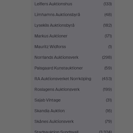
Leiflers Auktionshus
(133)
Limhamns Auktionsbyrå
(48)
Lysekils Auktionsbyrå
(182)
Markus Auktioner
(171)
Mauritz Widforss
(1)
Norrlands Auktionsverk
(298)
Palsgaard Kunstauktioner
(59)
RA Auktionsverket Norrköping
(453)
Roslagens Auktionsverk
(199)
Sajab Vintage
(31)
Skandia Auktion
(16)
Skånes Auktionsverk
(79)
Stadsauktion Sundsvall
(3,324)