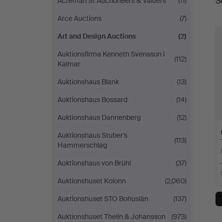
S
Acreman St Auctioneers & Valuers
(11)
a
Design
Arce Auctions
(7)
Auctions
Art and Design Auctions
(2)
Auktionsfirma Kenneth Svensson i
(112)
Kalmar
Auktionshaus Blank
(13)
Auktionshaus Bossard
(14)
Auktionshaus Dannenberg
(12)
Auktionshaus Stuber's
(113)
Hammerschlag
Auktionshaus von Brühl
(37)
Auktionshuset Kolonn
(2,060)
Auktionshuset STO Bohuslän
(137)
Auktionshuset Thelin & Johansson
(973)