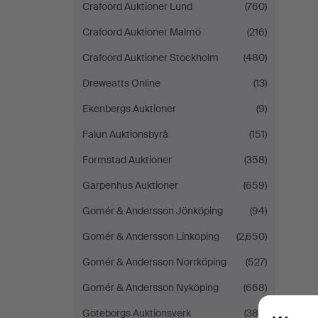
Crafoord Auktioner Lund
(760)
Crafoord Auktioner Malmö
(216)
Crafoord Auktioner Stockholm
(480)
Dreweatts Online
(13)
Ekenbergs Auktioner
(9)
Falun Auktionsbyrå
(151)
Formstad Auktioner
(358)
Garpenhus Auktioner
(659)
Gomér & Andersson Jönköping
(94)
Gomér & Andersson Linköping
(2,650)
Gomér & Andersson Norrköping
(527)
Gomér & Andersson Nyköping
(668)
Göteborgs Auktionsverk
(386)