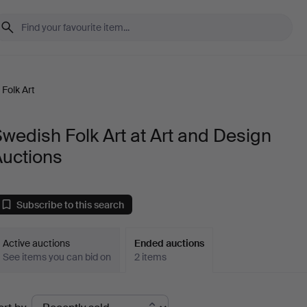
Folk Art
wedish Folk Art at Art and Design
Auctions
Subscribe to this search
Active auctions
Ended auctions
See items you can bid on
2 items
Ended