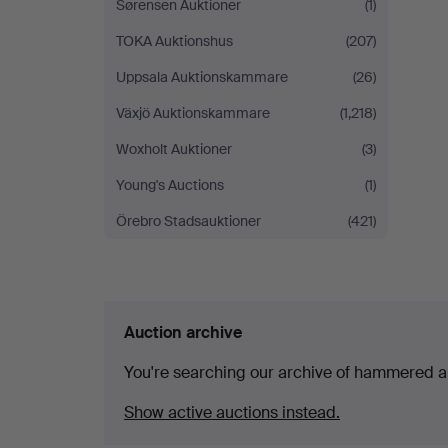
Sørensen Auktioner
(1)
TOKA Auktionshus
(207)
Uppsala Auktionskammare
(26)
Växjö Auktionskammare
(1,218)
Woxholt Auktioner
(3)
Young's Auctions
(1)
Örebro Stadsauktioner
(421)
Auction archive
You're searching our archive of hammered a
Show active auctions instead.