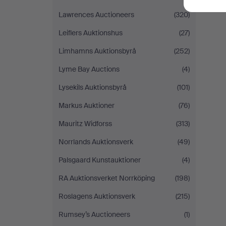
Lawrences Auctioneers
(320)
Leiflers Auktionshus
(27)
Limhamns Auktionsbyrå
(252)
Lyme Bay Auctions
(4)
Lysekils Auktionsbyrå
(101)
Markus Auktioner
(76)
Mauritz Widforss
(313)
Norrlands Auktionsverk
(49)
Palsgaard Kunstauktioner
(4)
RA Auktionsverket Norrköping
(198)
Roslagens Auktionsverk
(215)
Rumsey’s Auctioneers
(1)