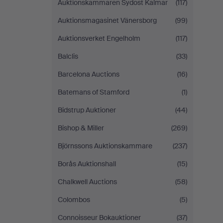
Auktionskammaren Sydost Kalmar
(117)
Auktionsmagasinet Vänersborg
(99)
Auktionsverket Engelholm
(117)
Balclis
(33)
Barcelona Auctions
(16)
Batemans of Stamford
(1)
Bidstrup Auktioner
(44)
Bishop & Miller
(269)
Björnssons Auktionskammare
(237)
Borås Auktionshall
(15)
Chalkwell Auctions
(58)
Colombos
(5)
Connoisseur Bokauktioner
(37)