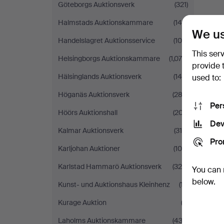
Göteborgs Auktionsverk
(321)
Halmstads Auktionskammare
(140)
We us
Handelslagret Auktionsservice
(105)
This ser
Helsingborgs Auktionskammare
(1,078)
provide 
Hälsinglands Auktionsverk
(148)
used to:
Höganäs Auktionsverk
(282)
Per
Höörs Auktionshall
(207)
Dev
Kalmar Auktionsverk
(318)
Pro
Karljohan Auktioner
(109)
Karlstad Hammarö Auktionsverk
(325)
You can 
below.
Kunst- und Auktionshaus Kleinhenz
(17)
Kurage Auktion
(2)
Laholms Auktionskammare
(433)