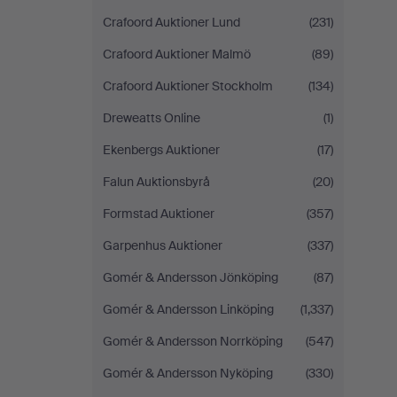
Crafoord Auktioner Lund
(231)
Crafoord Auktioner Malmö
(89)
Crafoord Auktioner Stockholm
(134)
Dreweatts Online
(1)
Ekenbergs Auktioner
(17)
Falun Auktionsbyrå
(20)
Formstad Auktioner
(357)
Garpenhus Auktioner
(337)
Gomér & Andersson Jönköping
(87)
Gomér & Andersson Linköping
(1,337)
Gomér & Andersson Norrköping
(547)
Gomér & Andersson Nyköping
(330)