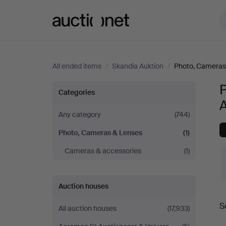
Auctionet.com
All ended items
/
Skandia Auktion
/
Photo, Cameras
Photo,
Categories
Cameras
Any category
(744)
Photo, Cameras & Lenses
(1)
&
Cameras & accessories
(1)
Lenses
at
Auction houses
S
Skandia
All auction houses
(17,933)
a