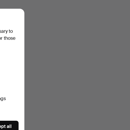
sary to
or those
ngs
pt all