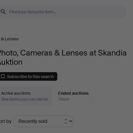
 & Lenses
Photo, Cameras & Lenses at Skandia
Auktion
Subscribe to this search
Active auctions
Ended auctions
See items you can bid on
1 item
Ended
ort by
uctions