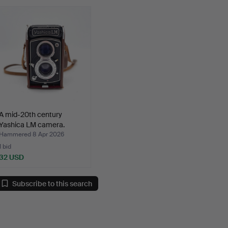
A mid-20th century
Yashica LM camera.
Hammered 8 Apr 2026
1 bid
32 USD
Subscribe to this search