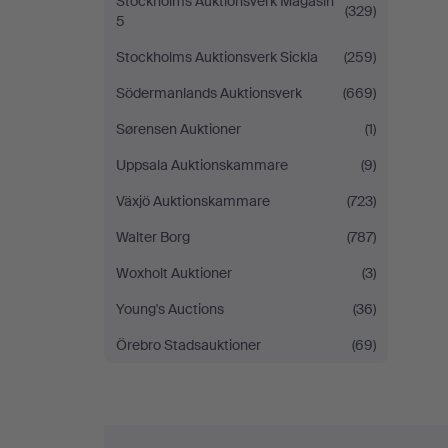
Stockholms Auktionsverk Magasin
(329)
5
Stockholms Auktionsverk Sickla
(259)
Södermanlands Auktionsverk
(669)
Sørensen Auktioner
(1)
Uppsala Auktionskammare
(9)
Växjö Auktionskammare
(723)
Walter Borg
(787)
Woxholt Auktioner
(3)
Young's Auctions
(36)
Örebro Stadsauktioner
(69)