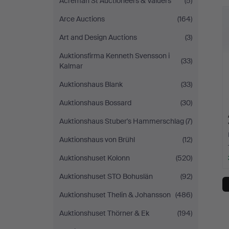
Acreman St Auctioneers & Valuers
(5)
Auktion
Arce Auctions
(164)
Art and Design Auctions
(3)
Auktionsfirma Kenneth Svensson i
(33)
Kalmar
Auktionshaus Blank
(33)
Auktionshaus Bossard
(30)
Auktionshaus Stuber's Hammerschlag
(7)
Auktionshaus von Brühl
(12)
Auktionshuset Kolonn
(520)
Auktionshuset STO Bohuslän
(92)
Auktionshuset Thelin & Johansson
(486)
Auktionshuset Thörner & Ek
(194)