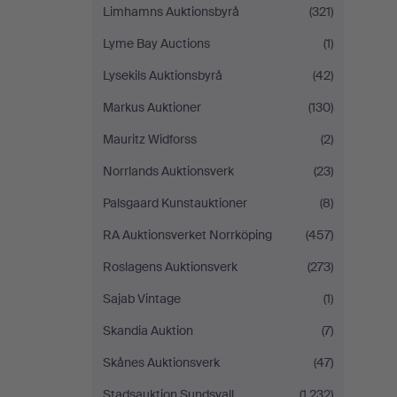
Limhamns Auktionsbyrå
(321)
Lyme Bay Auctions
(1)
Lysekils Auktionsbyrå
(42)
Markus Auktioner
(130)
Mauritz Widforss
(2)
Norrlands Auktionsverk
(23)
Palsgaard Kunstauktioner
(8)
RA Auktionsverket Norrköping
(457)
Roslagens Auktionsverk
(273)
Sajab Vintage
(1)
Skandia Auktion
(7)
Skånes Auktionsverk
(47)
Stadsauktion Sundsvall
(1,232)