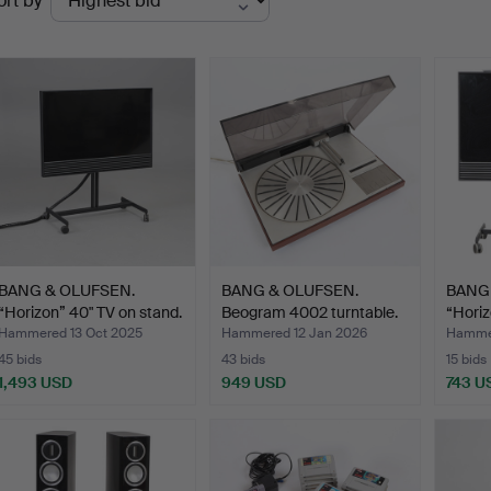
ort by
uctions
BANG & OLUFSEN.
BANG & OLUFSEN.
BANG
“Horizon” 40" TV on stand.
Beogram 4002 turntable.
“Horiz
Hammered 13 Oct 2025
Hammered 12 Jan 2026
Hammer
45 bids
43 bids
15 bids
1,493 USD
949 USD
743 U