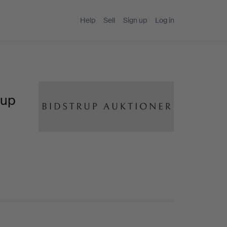
Help
Sell
Sign up
Log in
rup