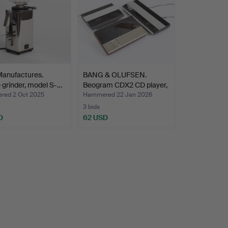
anufactures.
BANG & OLUFSEN.
 grinder, model S-…
Beogram CDX2 CD player,
Be…
ed 2 Oct 2025
Hammered 22 Jan 2026
3 bids
D
62 USD