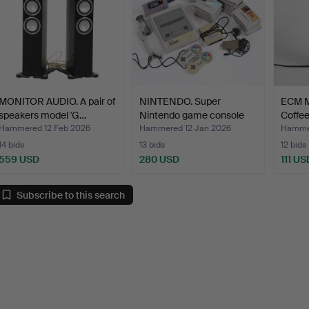
MONITOR AUDIO. A pair of
NINTENDO. Super
ECM M
speakers model 'G…
Nintendo game console
Coffee
with…
Hammered 12 Feb 2026
Hammered 12 Jan 2026
Hammer
14 bids
13 bids
12 bids
559 USD
280 USD
111 US
Subscribe to this search