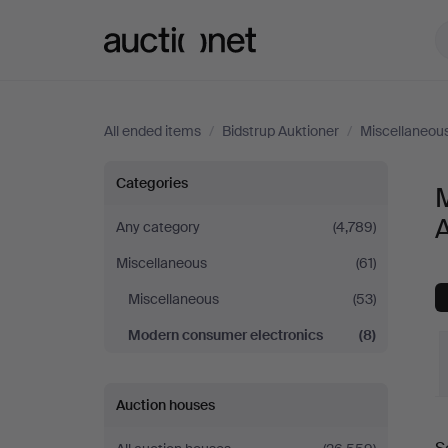
Auctionet.com
All ended items
/
Bidstrup Auktioner
/
Miscellaneou
Modern
Categories
M
consumer
A
Any category
(4,789)
Miscellaneous
(61)
electronics
Miscellaneous
(53)
at
Modern consumer electronics
(8)
Bidstrup
Auction houses
Auktioner