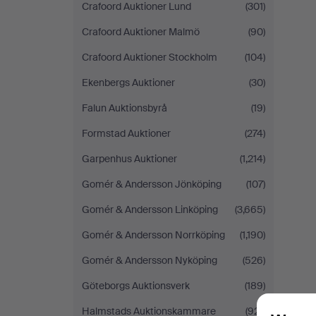
Crafoord Auktioner Lund
(301)
Crafoord Auktioner Malmö
(90)
Crafoord Auktioner Stockholm
(104)
Ekenbergs Auktioner
(30)
Falun Auktionsbyrå
(19)
Formstad Auktioner
(274)
Garpenhus Auktioner
(1,214)
Gomér & Andersson Jönköping
(107)
Gomér & Andersson Linköping
(3,665)
Gomér & Andersson Norrköping
(1,190)
Gomér & Andersson Nyköping
(526)
Göteborgs Auktionsverk
(189)
Halmstads Auktionskammare
(921)