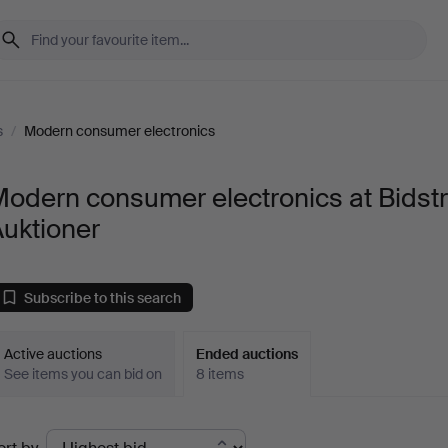
s
/
Modern consumer electronics
odern consumer electronics at Bidst
uktioner
Subscribe to this search
Active auctions
Ended auctions
See items you can bid on
8 items
Ended