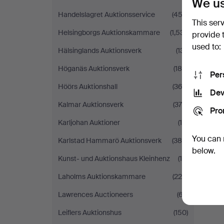
We us
Handelslagret Auktionsservice
(452)
This ser
Helsingborgs Auktionskammare
(1,531)
provide 
used to:
Hälsinglands Auktionsverk
(131)
Höganäs Auktionsverk
(186)
Per
Höörs Auktionshall
(362)
Dev
Kalmar Auktionsverk
(379)
Pro
Karljohan Auktioner
(10)
You can 
Karlstad Hammarö Auktionsverk
(385)
below.
Kunst- und Auktionshaus Kleinhenz
(19)
Laholms Auktionskammare
(229)
Lawrences Auctioneers
(67)
Leiflers Auktionshus
(150)