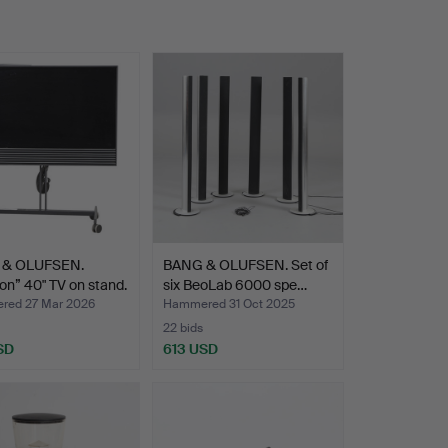
 & OLUFSEN.
BANG & OLUFSEN. Set of
on” 40" TV on stand.
six BeoLab 6000 spe…
ed 27 Mar 2026
Hammered 31 Oct 2025
22 bids
SD
613 USD