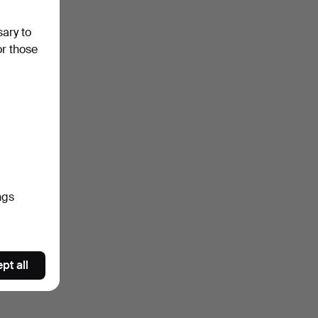
sary to
or those
ngs
pt all