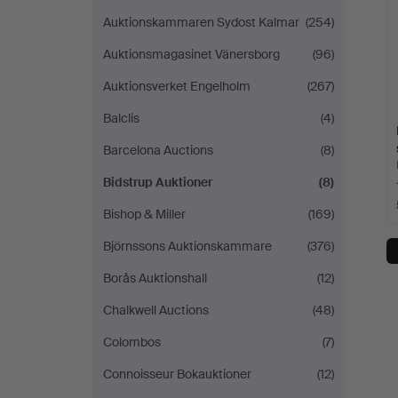
Auktionskammaren Sydost Kalmar
(254)
Auktionsmagasinet Vänersborg
(96)
Auktionsverket Engelholm
(267)
Balclis
(4)
Barcelona Auctions
(8)
Bidstrup Auktioner
(8)
Bishop & Miller
(169)
Björnssons Auktionskammare
(376)
Borås Auktionshall
(12)
Chalkwell Auctions
(48)
Colombos
(7)
Connoisseur Bokauktioner
(12)