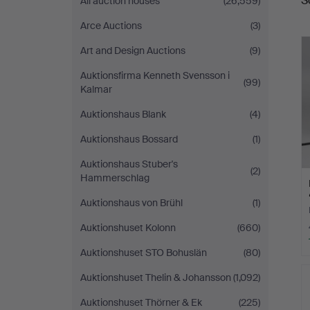
S
All auction houses
(26,559)
a
Arce Auctions
(3)
Art and Design Auctions
(9)
Auktionsfirma Kenneth Svensson i
(99)
Kalmar
Auktionshaus Blank
(4)
Auktionshaus Bossard
(1)
Auktionshaus Stuber's
(2)
Hammerschlag
Auktionshaus von Brühl
(1)
Auktionshuset Kolonn
(660)
Auktionshuset STO Bohuslän
(80)
Auktionshuset Thelin & Johansson
(1,092)
Auktionshuset Thörner & Ek
(225)