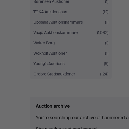
Sørensen Auktioner
(1)
TOKA Auktionshus
(12)
Uppsala Auktionskammare
(1)
Växjö Auktionskammare
(1,082)
Walter Borg
(1)
Woxholt Auktioner
(1)
Young's Auctions
(5)
Örebro Stadsauktioner
(124)
Auction archive
You're searching our archive of hammered a