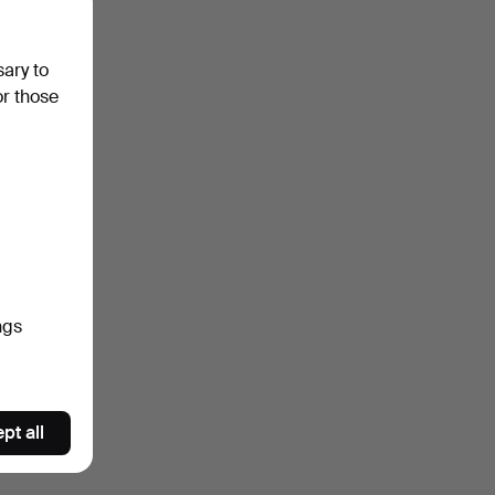
sary to
or those
ngs
pt all