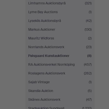
Limhamns Auktionsbyrå
(321)
Lyme Bay Auctions
(1)
Lysekils Auktionsbyrå
(42)
Markus Auktioner
(130)
Mauritz Widforss
(2)
Norrlands Auktionsverk
(23)
Palsgaard Kunstauktioner
(8)
RA Auktionsverket Norrköping
(457)
Roslagens Auktionsverk
(262)
Sajab Vintage
(1)
Skandia Auktion
(5)
Skånes Auktionsverk
(47)
Stadsauktion Sundsvall
(1,232)