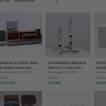
ort by
uctions
BANG & OLUFSEN. Bang
ERIK RØRBÆK MADSEN.
DIET
& Olufsen stereo syst…
"Beomic 3", three micr…
GUGEL
reco…
Hammered 8 Dec 2024
Hammered 6 Jul 2026
Hamme
17 bids
30 bids
13 bids
1,233 USD
779 USD
665 