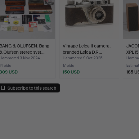
BANG & OLUFSEN. Bang
Vintage Leica II camera,
JACOB
& Olufsen stereo syst…
branded Leica D.R…
XPL15 
Hammered 3 Nov 2024
Hammered 9 Oct 2025
Hammer
14 bids
17 bids
Estima
309 USD
150 USD
185 U
Subscribe to this search