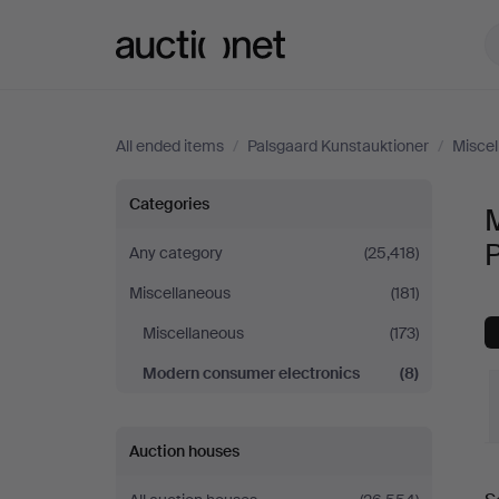
Auctionet.com
All ended items
/
Palsgaard Kunstauktioner
/
Miscel
Modern
Categories
consumer
Any category
(25,418)
Miscellaneous
(181)
electronics
Miscellaneous
(173)
at
Modern consumer electronics
(8)
Palsgaard
Auction houses
Kunstauktioner