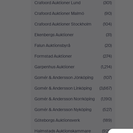
Crafoord Auktioner Lund
(301)
Crafoord Auktioner Malmö
(90)
Crafoord Auktioner Stockholm
(104)
Ekenbergs Auktioner
(31)
Falun Auktionsbyrå
(20)
Formstad Auktioner
(274)
Garpenhus Auktioner
(1,214)
Gomér & Andersson Jönköping
(107)
Gomér & Andersson Linköping
(3,667)
Gomér & Andersson Norrköping
(1,190)
Gomér & Andersson Nyköping
(527)
Göteborgs Auktionsverk
(189)
Halmstads Auktionskammare
(925)