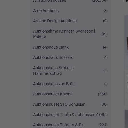
S
All auction houses
(26,554)
a
Arce Auctions
(3)
Art and Design Auctions
(9)
Auktionsfirma Kenneth Svensson i
(99)
Kalmar
Auktionshaus Blank
(4)
Auktionshaus Bossard
(1)
Auktionshaus Stuber's
(2)
Hammerschlag
Auktionshaus von Brühl
(1)
Auktionshuset Kolonn
(660)
Auktionshuset STO Bohuslän
(80)
Auktionshuset Thelin & Johansson
(1,092)
Auktionshuset Thörner & Ek
(224)