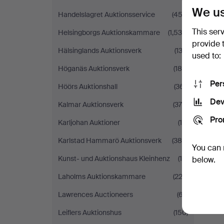
We us
Handelslagret Auktionsservice
(453)
This ser
Helsingborgs Auktionskammare
(1,534)
provide 
Hälsinglands Auktionsverk
(132)
used to:
Höganäs Auktionsverk
(186)
Per
Höörs Auktionshall
(361)
Dev
Kalmar Auktionsverk
(378)
Pro
Karljohan Auktioner
(10)
Karlstad Hammarö Auktionsverk
(385)
You can 
Kunst- und Auktionshaus Kleinhenz
(19)
below.
Laholms Auktionskammare
(223)
Lawrences Auctioneers
(67)
Leiflers Auktionshus
(150)