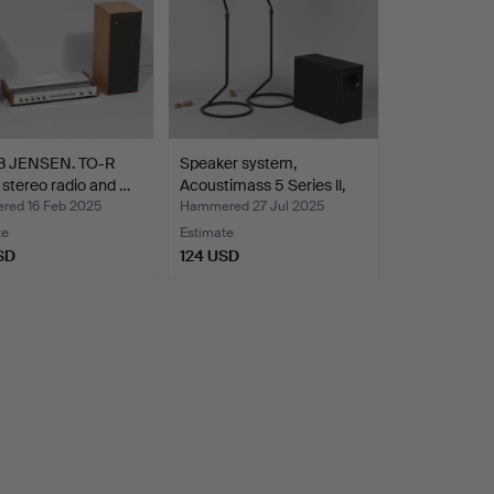
 JENSEN. TO-R
Speaker system,
stereo radio and …
Acoustimass 5 Series ll,
D…
ed 16 Feb 2025
Hammered 27 Jul 2025
te
Estimate
SD
124 USD