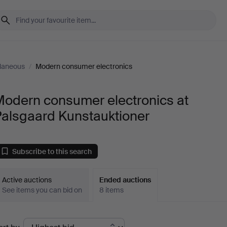
laneous
/
Modern consumer electronics
Modern consumer electronics at
Palsgaard Kunstauktioner
Subscribe to this search
Active auctions
Ended auctions
See items you can bid on
8 items
Ended