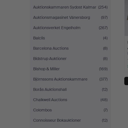
Auktionskammaren Sydost Kalmar
(254)
Auktionsmagasinet Vänersborg
(97)
Auktionsverket Engelholm
(267)
Balclis
(4)
Barcelona Auctions
(8)
Bidstrup Auktioner
(8)
Bishop & Miller
(169)
Björnssons Auktionskammare
(377)
Borås Auktionshall
(12)
Chalkwell Auctions
(48)
Colombos
(7)
Connoisseur Bokauktioner
(12)