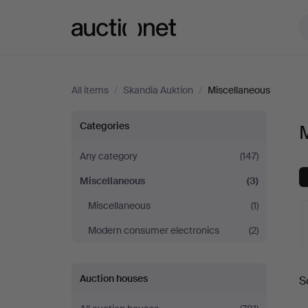
Auctionet.com
All items
/
Skandia Auktion
/
Miscellaneous
Miscellaneous
Categories
M
at
Any category
(147)
Miscellaneous
(3)
Skandia
Miscellaneous
(1)
Auktion
Modern consumer electronics
(2)
A
Auction houses
S
a