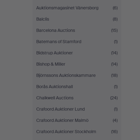
Auktionsmagasinet Vänersborg
(6)
Balclis
(8)
Barcelona Auctions
(15)
Batemans of Stamford
(1)
Bidstrup Auktioner
(14)
Bishop & Miller
(14)
Björnssons Auktionskammare
(18)
Borås Auktionshall
(1)
Chalkwell Auctions
(24)
Crafoord Auktioner Lund
(1)
Crafoord Auktioner Malmö
(4)
Crafoord Auktioner Stockholm
(16)