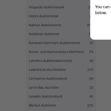
You can 
Höganäs Auktionsverk
(13)
below.
Höörs Auktionshall
(3)
Kalmar Auktionsverk
(45)
Karljohan Auktioner
(17)
Karlstad Hammarö Auktionsverk
(7)
Kunst- und Auktionshaus Kleinhenz
(11)
Laholms Auktionskammare
(4)
Lawrences Auctioneers
(47)
Limhamns Auktionsbyrå
(9)
Lyme Bay Auctions
(2)
Lysekils Auktionsbyrå
(4)
Markus Auktioner
(25)