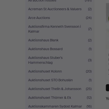
All auction houses
(781)
Acreman St Auctioneers & Valuers
(2)
Arce Auctions
(24)
Auktionsfirma Kenneth Svensson i
(7)
Kalmar
Auktionshaus Blank
(2)
Auktionshaus Bossard
(1)
Auktionshaus Stuber's
(3)
Hammerschlag
Auktionshuset Kolonn
(20)
Auktionshuset STO Bohuslän
(1)
Auktionshuset Thelin & Johansson
(25)
Auktionshuset Thörner & Ek
(12)
Y
Auktionskammaren Sydost Kalmar
(16)