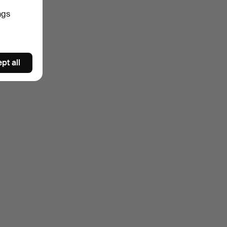
ngs
pt all