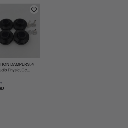
TION DAMPERS, 4
udio Physic, Ge…
te
SD