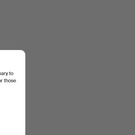
sary to
or those