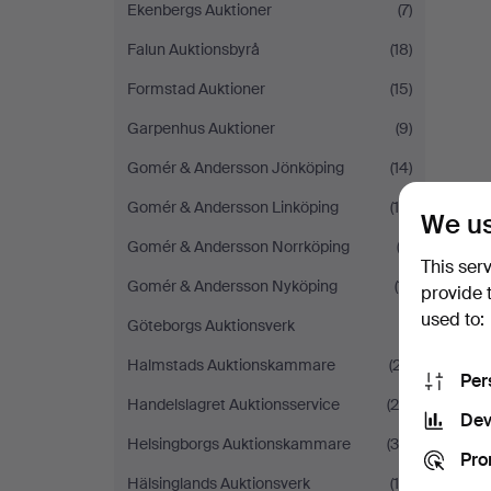
Ekenbergs Auktioner
(7)
Falun Auktionsbyrå
(18)
Formstad Auktioner
(15)
Garpenhus Auktioner
(9)
Gomér & Andersson Jönköping
(14)
Gomér & Andersson Linköping
(16)
We us
Gomér & Andersson Norrköping
(3)
This ser
Gomér & Andersson Nyköping
(11)
provide 
used to:
Göteborgs Auktionsverk
(1)
Halmstads Auktionskammare
(27)
Per
Handelslagret Auktionsservice
(24)
Dev
Helsingborgs Auktionskammare
(38)
Pro
Hälsinglands Auktionsverk
(14)