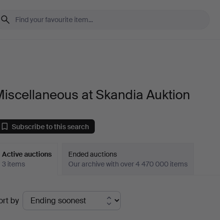
iscellaneous at Skandia Auktion
Subscribe to this search
Active auctions
Ended auctions
3 items
Our archive with over 4 470 000 items
ctive
ort by
uctions