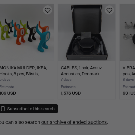
MONIKA MULDER, IKEA,
CABLES, 1 pair, Ansuz
VIBRA
Hooks, 8 pcs, Bästis,…
Acoustics, Denmark, …
pcs, A
5 days
7 days
8 days
Estimate
Estimate
Estima
106 USD
1,576 USD
631 U
Subscribe to this search
ou can also search
our archive of ended auctions
.