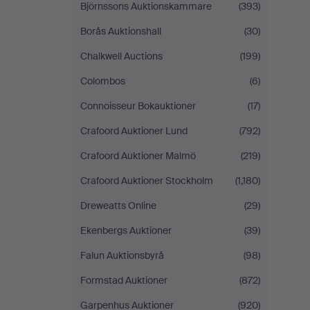
Björnssons Auktionskammare
(393)
Borås Auktionshall
(30)
Chalkwell Auctions
(199)
Colombos
(6)
Connoisseur Bokauktioner
(17)
Crafoord Auktioner Lund
(792)
Crafoord Auktioner Malmö
(219)
Crafoord Auktioner Stockholm
(1,180)
Dreweatts Online
(29)
Ekenbergs Auktioner
(39)
Falun Auktionsbyrå
(98)
Formstad Auktioner
(872)
Garpenhus Auktioner
(920)