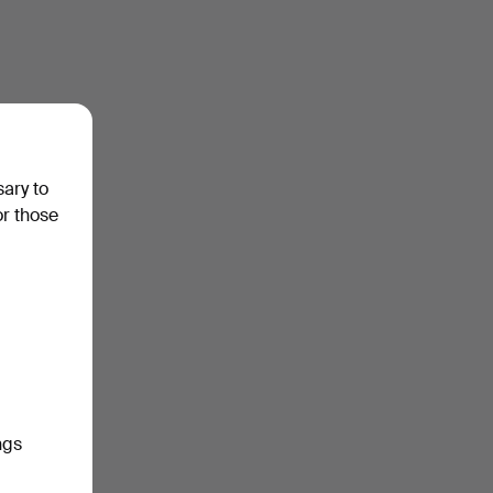
sary to
or those
ngs