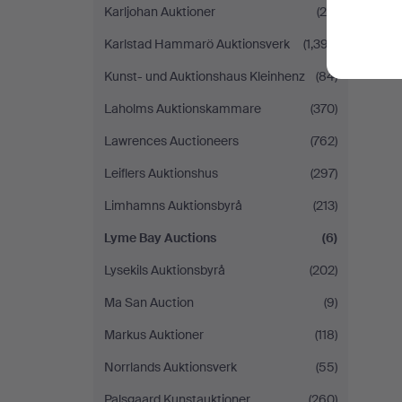
Karljohan Auktioner
(25)
Karlstad Hammarö Auktionsverk
(1,397)
Kunst- und Auktionshaus Kleinhenz
(84)
Laholms Auktionskammare
(370)
Lawrences Auctioneers
(762)
Leiflers Auktionshus
(297)
Limhamns Auktionsbyrå
(213)
Lyme Bay Auctions
(6)
Lysekils Auktionsbyrå
(202)
Ma San Auction
(9)
Markus Auktioner
(118)
Norrlands Auktionsverk
(55)
Palsgaard Kunstauktioner
(260)