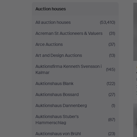
Bay
Auction houses
Auctions
All auction houses
(53,410)
Acreman St Auctioneers & Valuers
(31)
Arce Auctions
(37)
Art and Design Auctions
(13)
Auktionsfirma Kenneth Svensson i
(145)
Kalmar
Auktionshaus Blank
(122)
Auktionshaus Bossard
(27)
H
Auktionshaus Dannenberg
(1)
i
Auktionshaus Stuber's
(87)
Hammerschlag
Auktionshaus von Brühl
(23)