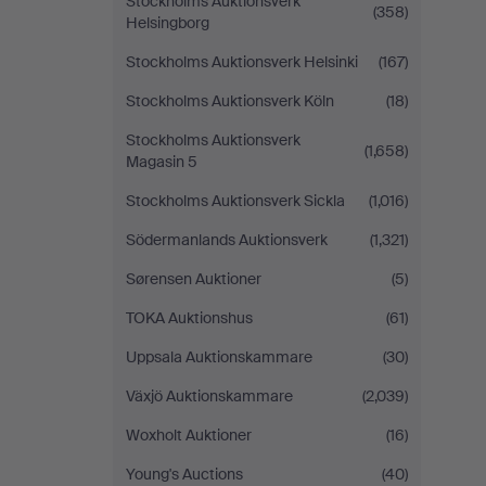
Stockholms Auktionsverk
(358)
Helsingborg
Stockholms Auktionsverk Helsinki
(167)
Stockholms Auktionsverk Köln
(18)
Stockholms Auktionsverk
(1,658)
Magasin 5
Stockholms Auktionsverk Sickla
(1,016)
Södermanlands Auktionsverk
(1,321)
Sørensen Auktioner
(5)
TOKA Auktionshus
(61)
Uppsala Auktionskammare
(30)
Växjö Auktionskammare
(2,039)
Woxholt Auktioner
(16)
Young's Auctions
(40)