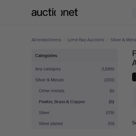
Auctionet.com
All ended items
/
Lyme Bay Auctions
/
Silver & Meta
P
Pewter,
Categories
Brass
Any category
(1,886)
Silver & Metals
(200)
&
Other metals
(6)
Copper
Pewter, Brass & Copper
(6)
at
Silver
(178)
S
Silver plated
(10)
Lyme
a