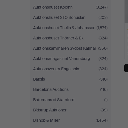
Auktionshuset Kolonn
(3,247)
Auktionshuset STO Bohuslän
(203)
Auktionshuset Thelin & Johansson
(1,874)
Auktionshuset Thörner & Ek
(324)
Auktionskammaren Sydost Kalmar
(350)
Auktionsmagasinet Vänersborg
(324)
H
i
Auktionsverket Engelholm
(324)
Balclis
(310)
Barcelona Auctions
(116)
Batemans of Stamford
(1)
Bidstrup Auktioner
(89)
Bishop & Miller
(1,454)