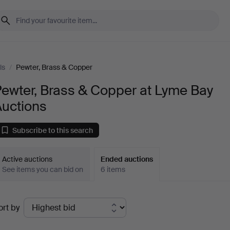
ls
/
Pewter, Brass & Copper
ewter, Brass & Copper at Lyme Bay
Auctions
Subscribe to this search
Active auctions
Ended auctions
See items you can bid on
6 items
Ended
ort by
uctions