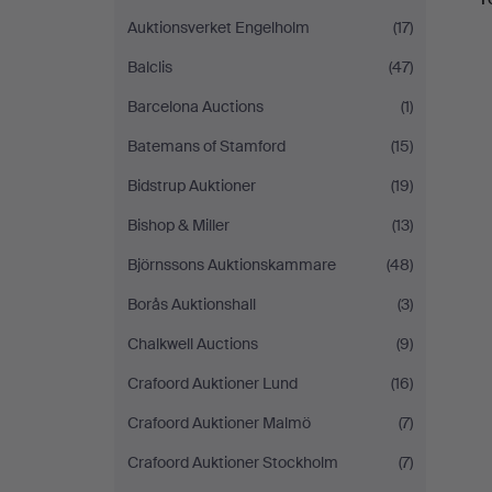
Auktionsverket Engelholm
(17)
Balclis
(47)
Barcelona Auctions
(1)
Batemans of Stamford
(15)
Bidstrup Auktioner
(19)
Bishop & Miller
(13)
Björnssons Auktionskammare
(48)
Borås Auktionshall
(3)
Chalkwell Auctions
(9)
Crafoord Auktioner Lund
(16)
Crafoord Auktioner Malmö
(7)
Crafoord Auktioner Stockholm
(7)