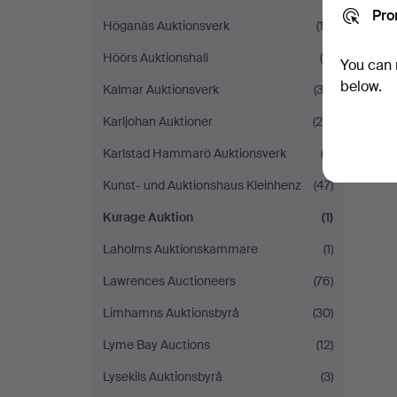
Pro
Höganäs Auktionsverk
(13)
Höörs Auktionshall
(5)
You can 
below.
Kalmar Auktionsverk
(32)
Karljohan Auktioner
(28)
Karlstad Hammarö Auktionsverk
(2)
Kunst- und Auktionshaus Kleinhenz
(47)
Kurage Auktion
(1)
Laholms Auktionskammare
(1)
Lawrences Auctioneers
(76)
Limhamns Auktionsbyrå
(30)
Lyme Bay Auctions
(12)
Lysekils Auktionsbyrå
(3)