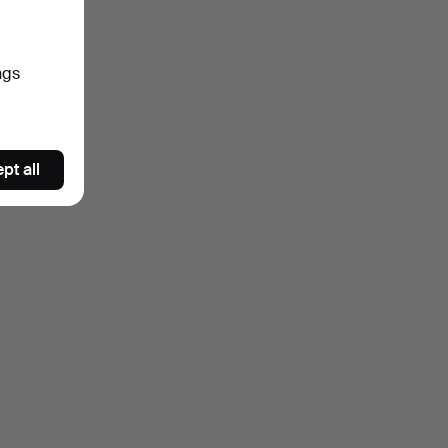
ngs
pt all