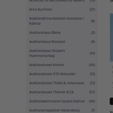
S
Acreman St Auctioneers & Valuers
(13)
a
Arce Auctions
(27)
Auktionsfirma Kenneth Svensson i
(6)
Kalmar
Auktionshaus Blank
(2)
Auktionshaus Bossard
(9)
Auktionshaus Stuber's
(41)
Hammerschlag
Auktionshuset Kolonn
(34)
Auktionshuset STO Bohuslän
(13)
Auktionshuset Thelin & Johansson
(21)
Auktionshuset Thörner & Ek
(57)
Auktionskammaren Sydost Kalmar
(36)
Auktionsmagasinet Vänersborg
(7)
Y