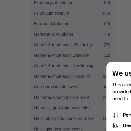
Ekenbergs Auktioner
(15)
Falun Auktionsbyrå
(36)
Formstad Auktioner
(19)
Garpenhus Auktioner
(11)
Gomér & Andersson Jönköping
(27)
Gomér & Andersson Linköping
(22)
Gomér & Andersson Norrköping
(9)
We us
Gomér & Andersson Nyköping
(24)
This ser
Göteborgs Auktionsverk
(81)
provide 
Halmstads Auktionskammare
(42)
used to:
Handelslagret Auktionsservice
(4)
Per
Helsingborgs Auktionskammare
(48)
Dev
Hälsinglands Auktionsverk
(11)