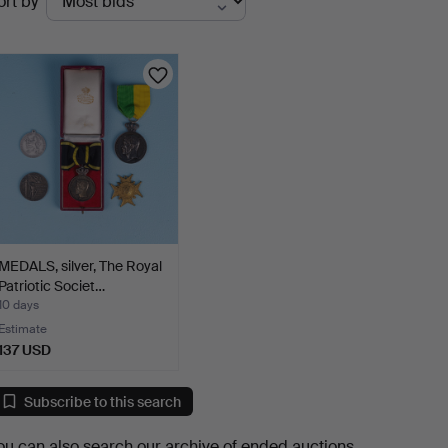
ort by
uctions
MEDALS, silver, The Royal
Patriotic Societ…
10 days
Estimate
137 USD
Subscribe to this search
ou can also search
our archive of ended auctions
.