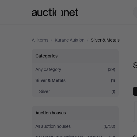
Auctionet.com
All items
/
Kurage Auktion
/
Silver & Metals
Silver
Categories
S
&
Any category
(39)
Silver & Metals
(1)
Metals
Silver
(1)
at
Kurage
Auction houses
Auktion
All auction houses
(1,732)
A