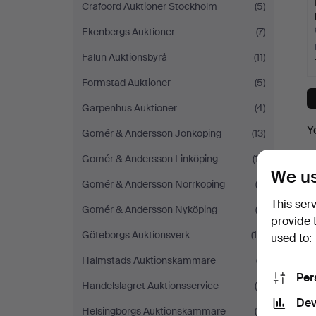
Crafoord Auktioner Stockholm
(5)
Ekenbergs Auktioner
(7)
Falun Auktionsbyrå
(11)
Formstad Auktioner
(5)
Garpenhus Auktioner
(4)
Y
Gomér & Andersson Jönköping
(13)
Gomér & Andersson Linköping
(17)
We us
Gomér & Andersson Norrköping
(3)
This ser
Gomér & Andersson Nyköping
(3)
provide 
Göteborgs Auktionsverk
(16)
used to:
Halmstads Auktionskammare
(7)
Per
Handelslagret Auktionsservice
(4)
Dev
Helsingborgs Auktionskammare
(5)