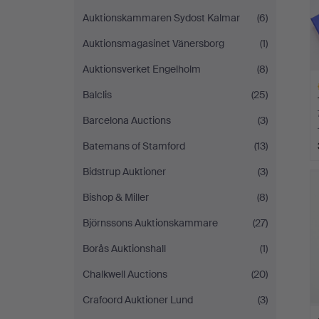
Auktionskammaren Sydost Kalmar
(6)
Auktionsmagasinet Vänersborg
(1)
Auktionsverket Engelholm
(8)
Balclis
(25)
Barcelona Auctions
(3)
Batemans of Stamford
(13)
H
Bidstrup Auktioner
(3)
i
Bishop & Miller
(8)
Björnssons Auktionskammare
(27)
Borås Auktionshall
(1)
Chalkwell Auctions
(20)
Crafoord Auktioner Lund
(3)