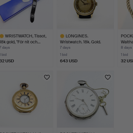
WRISTWATCH, Tissot,
LONGINES.
POCKE
18k gold, "För nit och…
Wristwatch. 18k. Gold.
Walth
7 days
7 days
8 days
1 bid
1 bid
1 bid
32 USD
643 USD
32 US
ighlighted
Highlighted
tem
item