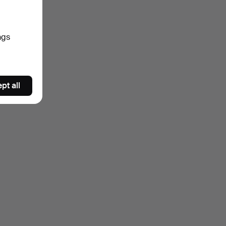
ngs
pt all