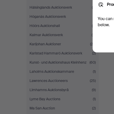
Pro
Hälsinglands Auktionsverk
(6)
Höganäs Auktionsverk
(1)
You can 
below.
Höörs Auktionshall
(5)
Kalmar Auktionsverk
(11)
Karljohan Auktioner
(22)
Karlstad Hammarö Auktionsverk
(2)
Kunst- und Auktionshaus Kleinhenz
(60)
Laholms Auktionskammare
(1)
Lawrences Auctioneers
(25)
Limhamns Auktionsbyrå
(9)
Lyme Bay Auctions
(1)
Ma San Auction
(2)