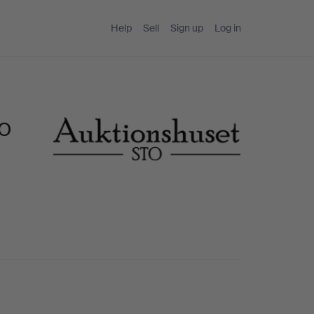
Help
Sell
Sign up
Log in
TO