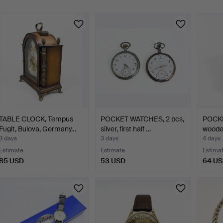
TABLE CLOCK, Tempus
POCKET WATCHES, 2 pcs,
POCKE
Fugit, Bulova, Germany…
silver, first half …
woode
3 days
3 days
4 days
Estimate
Estimate
Estima
85 USD
53 USD
64 U