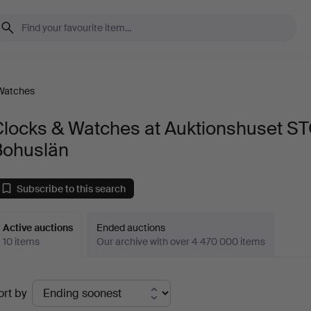
Watches
Clocks & Watches at Auktionshuset S
Bohuslän
Subscribe to this search
Active auctions
Ended auctions
10 items
Our archive with over 4 470 000 items
ctive
ort by
uctions