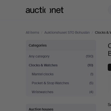
Auctionet.com
All items
/
Auktionshuset STO Bohuslän
/
Clocks & 
Clocks
Categories
&
Any category
(190)
Clocks & Watches
(10)
Watches
Mantel clocks
(1)
at
Pocket & Stop Watches
(5)
Auktionshuset
Wristwatches
(4)
A
STO
S
a
Auction houses