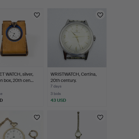
T WATCH, silver,
WRISTWATCH, Certina,
n box, 20th cen…
20th century.
7 days
te
3 bids
SD
43 USD