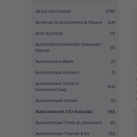
Bohuslän
All auction houses
(739)
Acreman St Auctioneers & Valuers
(24)
Arce Auctions
(11)
Auktionsfirma Kenneth Svensson i
(5)
Kalmar
Auktionshaus Blank
(7)
Auktionshaus Bossard
(1)
Auktionshaus Stuber's
(49)
Hammerschlag
Auktionshuset Kolonn
(7)
Auktionshuset STO Bohuslän
(10)
Auktionshuset Thelin & Johansson
(9)
Auktionshuset Thörner & Ek
(10)