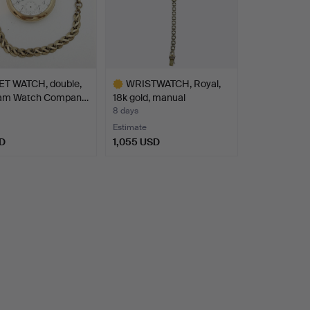
T WATCH, double,
WRISTWATCH, Royal,
am Watch Compan…
18k gold, manual
moveme…
8 days
Estimate
D
1,055 USD
Highlighted
item