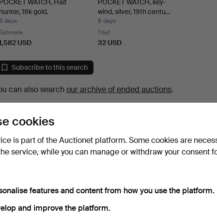
POCKET WATCH, Half
POCKET WATCH, key-
hunter, 18k gold.
wind, silver, 19th centu…
8 days
8 days
Estimate
1 bid
1,582 USD
32 USD
Subscribe to this search
ou can also search
our archive of ended auctions
.
e cookies
vice is part of the Auctionet platform. Some cookies are neces
the service, while you can manage or withdraw your consent f
sonalise features and content from how you use the platform.
elop and improve the platform.