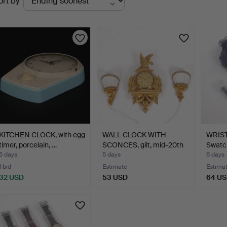
ort by
uctions
KITCHEN CLOCK, with egg
WALL CLOCK WITH
WRIST
timer, porcelain, …
SCONCES, gilt, mid-20th
Swatch
ce…
5 days
5 days
6 days
1 bid
Estimate
Estima
32 USD
53 USD
64 U