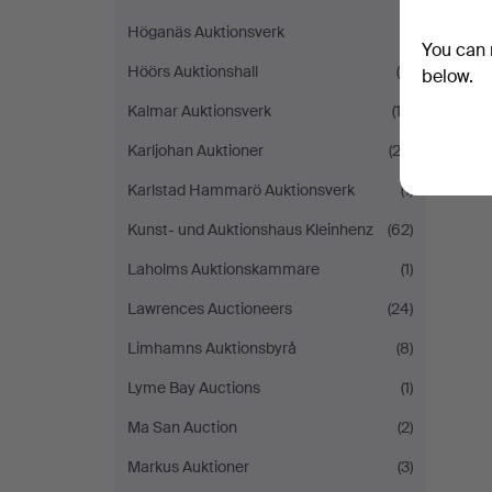
Höganäs Auktionsverk
(1)
You can 
Höörs Auktionshall
(4)
below.
Kalmar Auktionsverk
(13)
Karljohan Auktioner
(23)
Karlstad Hammarö Auktionsverk
(1)
Kunst- und Auktionshaus Kleinhenz
(62)
Laholms Auktionskammare
(1)
Lawrences Auctioneers
(24)
Limhamns Auktionsbyrå
(8)
Lyme Bay Auctions
(1)
Ma San Auction
(2)
Markus Auktioner
(3)