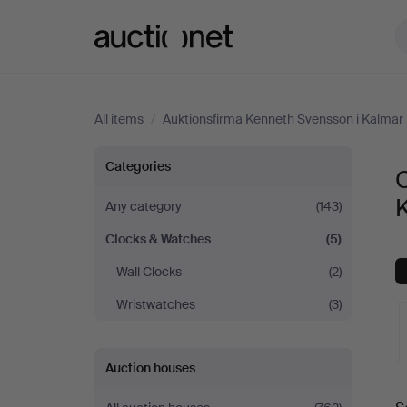
Auctionet.com
All items
/
Auktionsfirma Kenneth Svensson i Kalmar
Clocks
Categories
C
&
Any category
(143)
Clocks & Watches
(5)
Watches
Wall Clocks
(2)
at
Wristwatches
(3)
Auktionsfirma
Auction houses
Kenneth
A