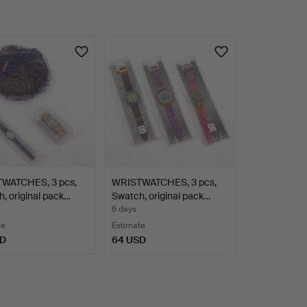
WATCHES, 3 pcs,
WRISTWATCHES, 3 pcs,
, original pack…
Swatch, original pack…
6 days
te
Estimate
SD
64 USD