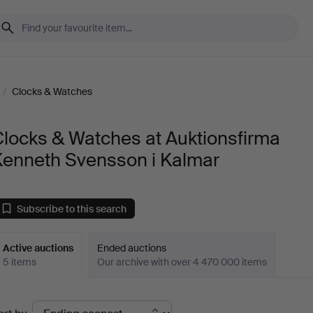
/
Clocks & Watches
locks & Watches at Auktionsfirma
Kenneth Svensson i Kalmar
Subscribe to this search
Active auctions
Ended auctions
5 items
Our archive with over 4 470 000 items
ctive