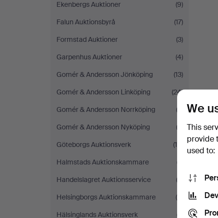
Ekenbergs Auktioner
(9)
Falun Auktionsbyrå
(17)
Formstad Auktioner
(3)
Garpenhus Auktioner
(4)
Gomér & Andersson Jönköping
(13)
Gomér & Andersson Linköping
(24)
We us
Gomér & Andersson Norrköping
(3)
This ser
Gomér & Andersson Nyköping
(3)
provide 
Göteborgs Auktionsverk
(16)
used to:
Halmstads Auktionskammare
(7)
Per
Handelslagret Auktionsservice
(3)
Dev
Helsingborgs Auktionskammare
(9)
Pro
Hälsinglands Auktionsverk
(7)