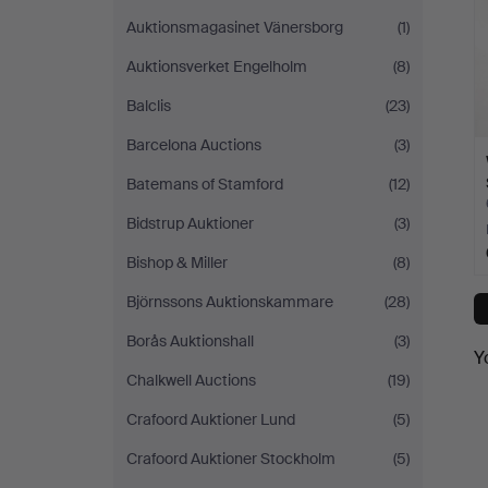
Auktionsmagasinet Vänersborg
(1)
Auktionsverket Engelholm
(8)
Balclis
(23)
Barcelona Auctions
(3)
Batemans of Stamford
(12)
Bidstrup Auktioner
(3)
Bishop & Miller
(8)
Björnssons Auktionskammare
(28)
Borås Auktionshall
(3)
Y
Chalkwell Auctions
(19)
Crafoord Auktioner Lund
(5)
Crafoord Auktioner Stockholm
(5)