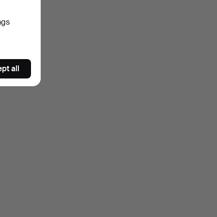
ngs
pt all