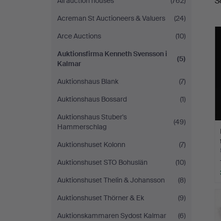
S
All auction houses
(762)
a
Svensson
Acreman St Auctioneers & Valuers
(24)
i
Arce Auctions
(10)
Kalmar
Auktionsfirma Kenneth Svensson i
(5)
Kalmar
Auktionshaus Blank
(7)
Auktionshaus Bossard
(1)
Auktionshaus Stuber's
(49)
Hammerschlag
Auktionshuset Kolonn
(7)
Auktionshuset STO Bohuslän
(10)
Auktionshuset Thelin & Johansson
(8)
Auktionshuset Thörner & Ek
(9)
Auktionskammaren Sydost Kalmar
(6)