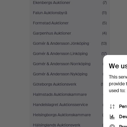
Ekenbergs Auktioner
(7)
Falun Auktionsbyrå
(11)
Formstad Auktioner
(5)
Garpenhus Auktioner
(4)
Gomér & Andersson Jönköping
(13)
Gomér & Andersson Linköping
(17)
Gomér & Andersson Norrköping
(3)
We us
Gomér & Andersson Nyköping
(3)
This ser
provide 
Göteborgs Auktionsverk
(16)
used to:
Halmstads Auktionskammare
(7)
Handelslagret Auktionsservice
(3)
Per
Helsingborgs Auktionskammare
(5)
Dev
Hälsinglands Auktionsverk
(6)
Pro