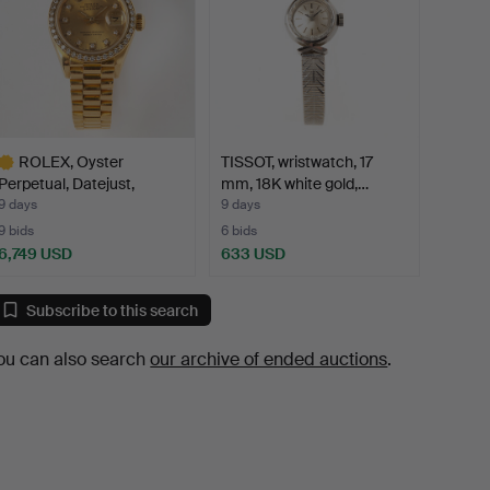
ROLEX, Oyster
TISSOT, wristwatch, 17
Perpetual, Datejust,
mm, 18K white gold,…
chronom…
9 days
9 days
9 bids
6 bids
6,749 USD
633 USD
ighlighted
tem
Subscribe to this search
ou can also search
our archive of ended auctions
.