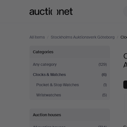
Auctionet.com
All items
/
Stockholms Auktionsverk Göteborg
/
Clo
Clocks
Categories
&
Any category
(129)
Clocks & Watches
(6)
Watches
Pocket & Stop Watches
(1)
at
Wristwatches
(5)
Stockholms
Auction houses
Auktionsverk
A