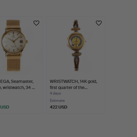
EGA, Seamaster,
WRISTWATCH, 14K gold,
e, wristwatch, 34 …
first quarter of the…
4 days
Estimate
 USD
422 USD
hted