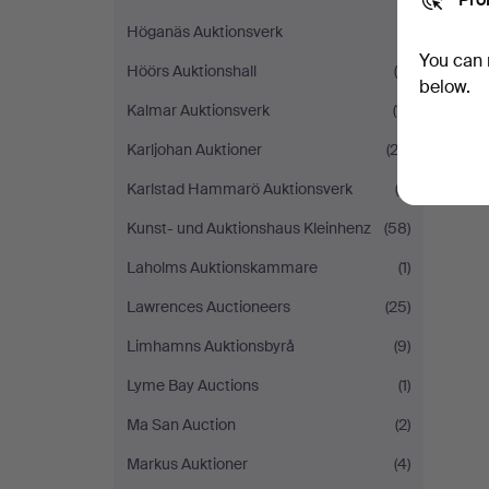
Höganäs Auktionsverk
(1)
You can 
Höörs Auktionshall
(5)
below.
Kalmar Auktionsverk
(11)
Karljohan Auktioner
(22)
Karlstad Hammarö Auktionsverk
(2)
Kunst- und Auktionshaus Kleinhenz
(58)
Laholms Auktionskammare
(1)
Lawrences Auctioneers
(25)
Limhamns Auktionsbyrå
(9)
Lyme Bay Auctions
(1)
Ma San Auction
(2)
Markus Auktioner
(4)