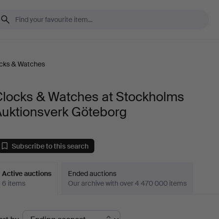
cks & Watches
Clocks & Watches at Stockholms
Auktionsverk Göteborg
Subscribe to this search
Active auctions
Ended auctions
6 items
Our archive with over 4 470 000 items
ctive