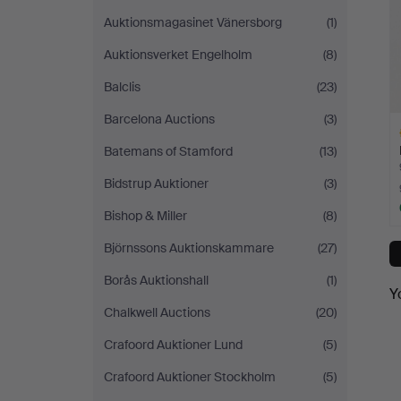
Auktionsmagasinet Vänersborg
(1)
Auktionsverket Engelholm
(8)
Balclis
(23)
Barcelona Auctions
(3)
Batemans of Stamford
(13)
Bidstrup Auktioner
(3)
Bishop & Miller
(8)
H
Björnssons Auktionskammare
(27)
i
Borås Auktionshall
(1)
Y
Chalkwell Auctions
(20)
Crafoord Auktioner Lund
(5)
Crafoord Auktioner Stockholm
(5)