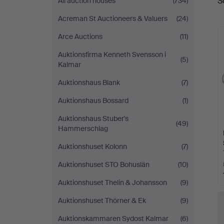
S
All auction houses
(734)
a
Göteborg
Acreman St Auctioneers & Valuers
(24)
Arce Auctions
(11)
Auktionsfirma Kenneth Svensson i
(5)
Kalmar
Auktionshaus Blank
(7)
Auktionshaus Bossard
(1)
Auktionshaus Stuber's
(49)
Hammerschlag
Auktionshuset Kolonn
(7)
Auktionshuset STO Bohuslän
(10)
Auktionshuset Thelin & Johansson
(9)
Auktionshuset Thörner & Ek
(9)
Auktionskammaren Sydost Kalmar
(6)