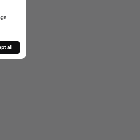
ngs
pt all