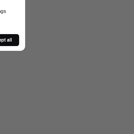
ngs
pt all