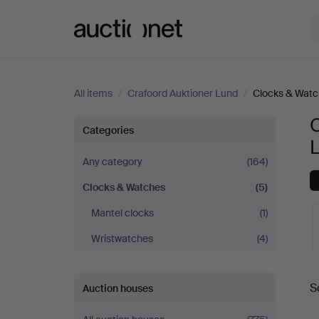
Auctionet.com
All items
/
Crafoord Auktioner Lund
/
Clocks & Wat
C
Clocks
Categories
&
Any category
(164)
Clocks & Watches
(5)
Watches
Mantel clocks
(1)
at
Wristwatches
(4)
Crafoord
A
S
Auction houses
Auktioner
a