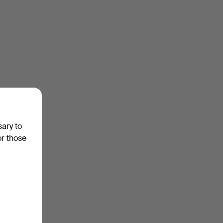
sary to
or those