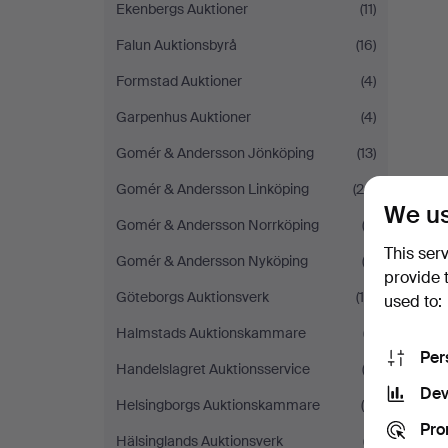
Ekenbergs Auktioner
(11)
Falun Auktionsbyrå
(16)
Formstad Auktioner
(4)
Garpenhus Auktioner
(4)
Gomér & Andersson Jönköping
(13)
Gomér & Andersson Linköping
(24)
We us
Gomér & Andersson Norrköping
(3)
This ser
Gomér & Andersson Nyköping
(3)
provide 
Göteborgs Auktionsverk
(16)
used to:
Halmstads Auktionskammare
(7)
Per
Handelslagret Auktionsservice
(3)
Dev
Helsingborgs Auktionskammare
(9)
Pro
Hälsinglands Auktionsverk
(7)