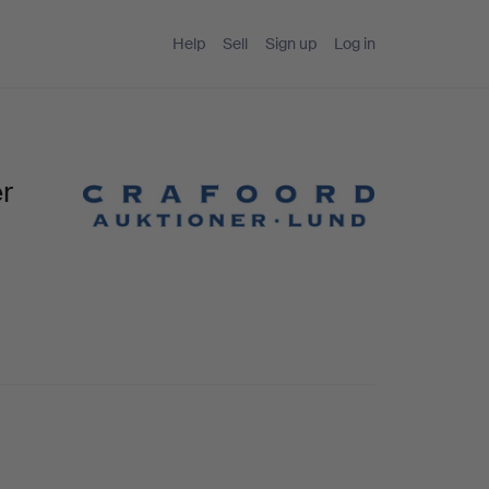
Help
Sell
Sign up
Log in
r