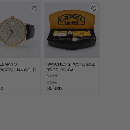
LEMAN'S
WATCHES, 2 PCS, CAMEL
WATCH, 14K GOLD
TROPHY, USA.
NA, …
6 days
4 bids
SD
85 USD