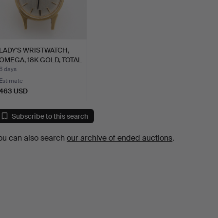
LADY'S WRISTWATCH,
OMEGA, 18K GOLD, TOTAL
…
6 days
Estimate
463 USD
Subscribe to this search
ou can also search
our archive of ended auctions
.