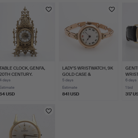
TABLE CLOCK, GENFA,
LADY'S WRISTWATCH, 9K
GENT
20TH CENTURY.
GOLD CASE &
WRIST
BRACELET…
CERTI
4 days
5 days
6 days
Estimate
Estimate
1 bid
64 USD
841 USD
317 U