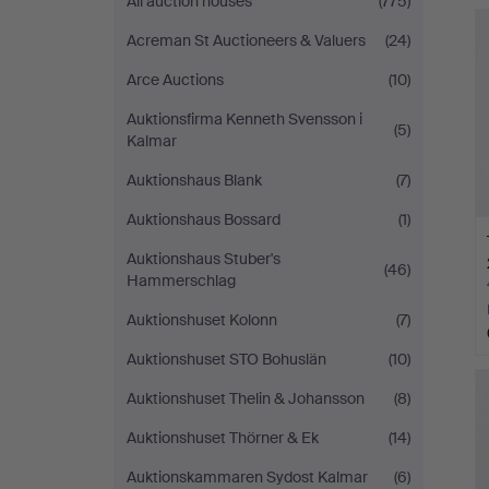
All auction houses
(775)
Lund
Acreman St Auctioneers & Valuers
(24)
Arce Auctions
(10)
Auktionsfirma Kenneth Svensson i
(5)
Kalmar
Auktionshaus Blank
(7)
Auktionshaus Bossard
(1)
Auktionshaus Stuber's
(46)
Hammerschlag
Auktionshuset Kolonn
(7)
Auktionshuset STO Bohuslän
(10)
Auktionshuset Thelin & Johansson
(8)
Auktionshuset Thörner & Ek
(14)
Auktionskammaren Sydost Kalmar
(6)