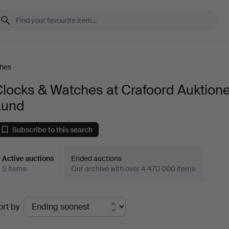
ches
locks & Watches at Crafoord Auktione
Lund
Subscribe to this search
Active auctions
Ended auctions
5 items
Our archive with over 4 470 000 items
ctive
ort by
uctions