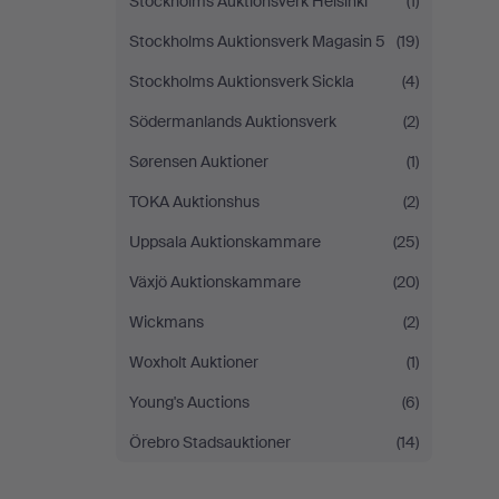
Stockholms Auktionsverk Helsinki
(1)
Stockholms Auktionsverk Magasin 5
(19)
Stockholms Auktionsverk Sickla
(4)
Södermanlands Auktionsverk
(2)
Sørensen Auktioner
(1)
TOKA Auktionshus
(2)
Uppsala Auktionskammare
(25)
Växjö Auktionskammare
(20)
Wickmans
(2)
Woxholt Auktioner
(1)
Young's Auctions
(6)
Örebro Stadsauktioner
(14)