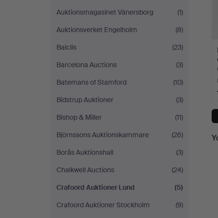
Auktionsmagasinet Vänersborg
(1)
Auktionsverket Engelholm
(8)
Balclis
(23)
Barcelona Auctions
(3)
Batemans of Stamford
(10)
Bidstrup Auktioner
(3)
Bishop & Miller
(11)
Björnssons Auktionskammare
(26)
Y
Borås Auktionshall
(3)
Chalkwell Auctions
(24)
Crafoord Auktioner Lund
(5)
Crafoord Auktioner Stockholm
(9)