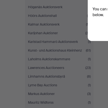
Höganäs Auktionsverk
(1)
You can 
below.
Höörs Auktionshall
(4)
Kalmar Auktionsverk
(13)
Karljohan Auktioner
(23)
Karlstad Hammarö Auktionsverk
(1)
Kunst- und Auktionshaus Kleinhenz
(61)
Laholms Auktionskammare
(1)
Lawrences Auctioneers
(23)
Limhamns Auktionsbyrå
(8)
Lyme Bay Auctions
(1)
Markus Auktioner
(3)
Mauritz Widforss
(1)