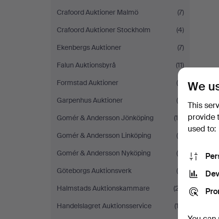
Crafoord Auktioner Malmö
(7)
Crafoord Auktioner Stockholm
(4)
Ekenbergs Auktioner
(7)
Falun Auktionsbyrå
(11)
Formstad Auktioner
(6)
We us
Garpenhus Auktioner
(6)
This ser
provide 
Gomér & Andersson Jönköping
(14)
used to:
Gomér & Andersson Linköping
(6)
Gomér & Andersson Nyköping
(4)
Per
Göteborgs Auktionsverk
(9)
Dev
Halmstads Auktionskammare
(27)
Pro
Handelslagret Auktionsservice
(13)
You can 