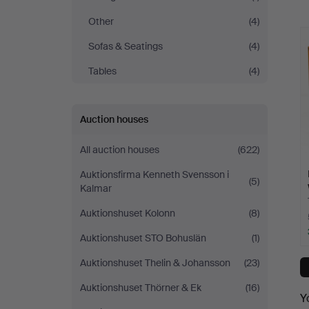
a
Auktioner
Other
(4)
Sofas & Seatings
(4)
Tables
(4)
Auction houses
All auction houses
(622)
Auktionsfirma Kenneth Svensson i
(5)
Kalmar
Auktionshuset Kolonn
(8)
Auktionshuset STO Bohuslän
(1)
Auktionshuset Thelin & Johansson
(23)
Auktionshuset Thörner & Ek
(16)
Y