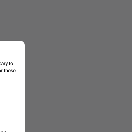
sary to
or those
ngs