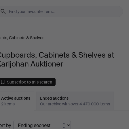
rds, Cabinets & Shelves
Cupboards, Cabinets & Shelves at
arljohan Auktioner
Subscribe to this search
Active auctions
Ended auctions
2 items
Our archive with over 4 470 000 items
ctive
ort by