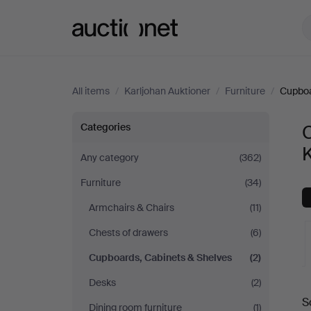
Auctionet.com
All items
/
Karljohan Auktioner
/
Furniture
/
Cupboa
Cupboards,
Categories
K
Cabinets
Any category
(362)
Furniture
(34)
&
Armchairs & Chairs
(11)
Shelves
Chests of drawers
(6)
at
Cupboards, Cabinets & Shelves
(2)
Desks
(2)
A
Karljohan
S
Dining room furniture
(1)