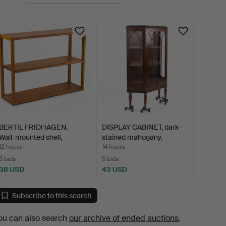
uctions
BERTIL FRIDHAGEN.
DISPLAY CABINET, dark-
Wall-mounted shelf,
stained mahogany.
Boda…
12 hours
14 hours
5 bids
5 bids
38 USD
43 USD
Subscribe to this search
ou can also search
our archive of ended auctions
.