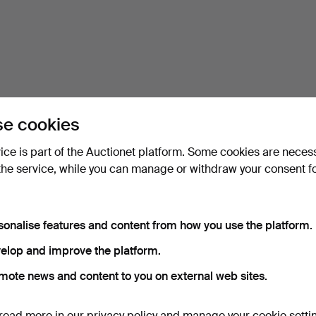
e cookies
vice is part of the Auctionet platform. Some cookies are neces
the service, while you can manage or withdraw your consent f
sonalise features and content from how you use the platform.
elop and improve the platform.
mote news and content to you on external web sites.
read more in our
privacy policy
and manage your cookie setti