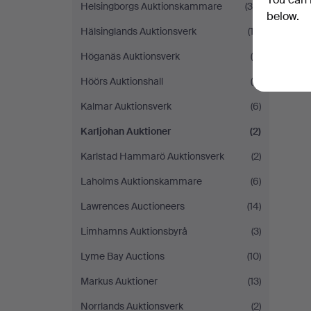
Helsingborgs Auktionskammare
(30)
below.
Hälsinglands Auktionsverk
(12)
Höganäs Auktionsverk
(5)
Höörs Auktionshall
(8)
Kalmar Auktionsverk
(6)
Karljohan Auktioner
(2)
Karlstad Hammarö Auktionsverk
(2)
Laholms Auktionskammare
(6)
Lawrences Auctioneers
(14)
Limhamns Auktionsbyrå
(3)
Lyme Bay Auctions
(10)
Markus Auktioner
(13)
Norrlands Auktionsverk
(2)