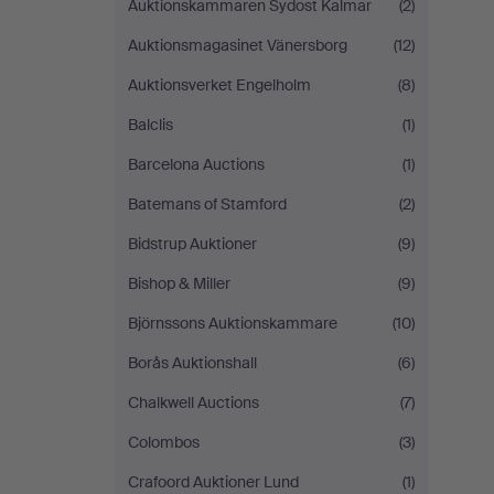
Auktionskammaren Sydost Kalmar
(2)
Auktionsmagasinet Vänersborg
(12)
Auktionsverket Engelholm
(8)
Balclis
(1)
Barcelona Auctions
(1)
Batemans of Stamford
(2)
Bidstrup Auktioner
(9)
Bishop & Miller
(9)
Björnssons Auktionskammare
(10)
Borås Auktionshall
(6)
Chalkwell Auctions
(7)
Colombos
(3)
Crafoord Auktioner Lund
(1)