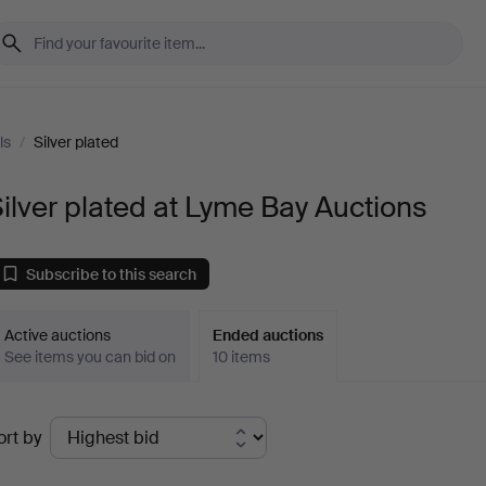
ls
/
Silver plated
ilver plated at Lyme Bay Auctions
Subscribe to this search
Active auctions
Ended auctions
See items you can bid on
10 items
Ended
ort by
uctions