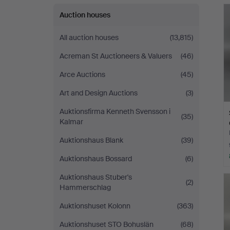
Auction houses
All auction houses
(13,815)
Acreman St Auctioneers & Valuers
(46)
Arce Auctions
(45)
Art and Design Auctions
(3)
Auktionsfirma Kenneth Svensson i
(35)
Kalmar
Auktionshaus Blank
(39)
Auktionshaus Bossard
(6)
Auktionshaus Stuber's
(2)
Hammerschlag
Auktionshuset Kolonn
(363)
Auktionshuset STO Bohuslän
(68)