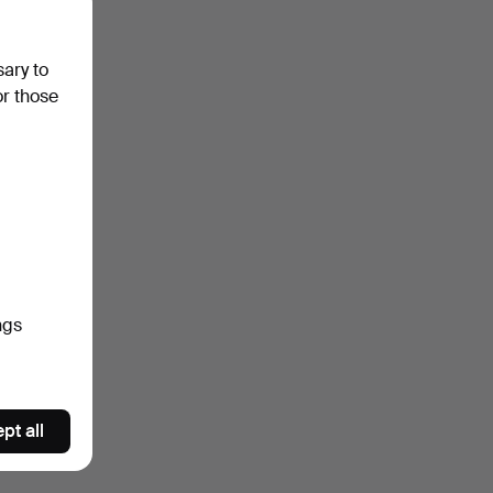
sary to
or those
ngs
pt all