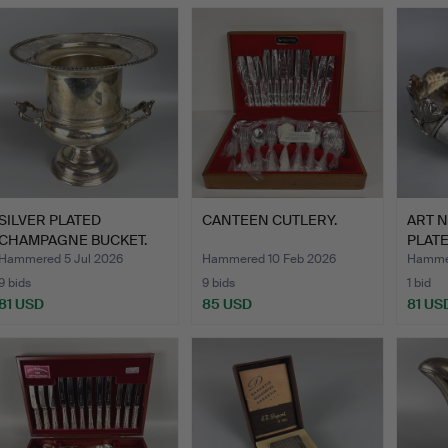
SILVER PLATED
CANTEEN CUTLERY.
ART 
CHAMPAGNE BUCKET.
PLAT
Hammered 5 Jul 2026
Hammered 10 Feb 2026
Hammer
9 bids
9 bids
1 bid
81 USD
85 USD
81 US