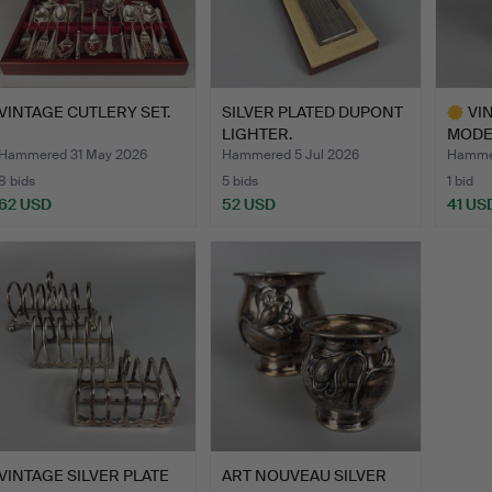
VINTAGE CUTLERY SET.
SILVER PLATED DUPONT
VI
LIGHTER.
MODEL
Hammered 31 May 2026
Hammered 5 Jul 2026
Hammer
8 bids
5 bids
1 bid
62 USD
52 USD
41 US
Highlig
item
VINTAGE SILVER PLATE
ART NOUVEAU SILVER