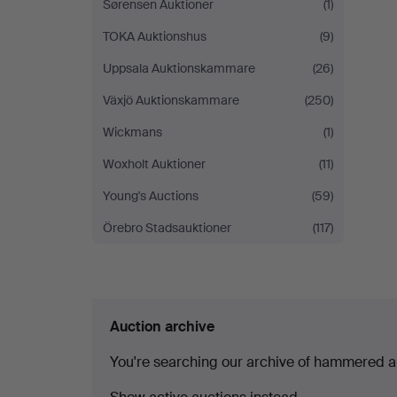
Sørensen Auktioner
(1)
TOKA Auktionshus
(9)
Uppsala Auktionskammare
(26)
Växjö Auktionskammare
(250)
Wickmans
(1)
Woxholt Auktioner
(11)
Young's Auctions
(59)
Örebro Stadsauktioner
(117)
Auction archive
You're searching our archive of hammered a