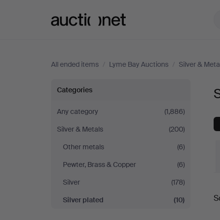
Auctionet.com
All ended items
/
Lyme Bay Auctions
/
Silver & Meta
Silver
Categories
S
plated
Any category
(1,886)
Silver & Metals
(200)
at
Other metals
(6)
Lyme
Pewter, Brass & Copper
(6)
Bay
Silver
(178)
S
Silver plated
(10)
Auctions
a