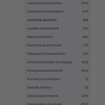
Lawrences Auctioneers
(744)
Limhamns Auktionsbyrå
(174)
Lyme Bay Auctions
(10)
Lysekils Auktionsbyrå
(34)
Markus Auktioner
(66)
Norrlands Auktionsverk
(17)
Palsgaard Kunstauktioner
(28)
RA Auktionsverket Norrköping
(130)
Roslagens Auktionsverk
(159)
Rumsey’s Auctioneers
(1)
Skandia Auktion
(3)
Skånes Auktionsverk
(128)
Stadsauktion Sundsvall
(207)