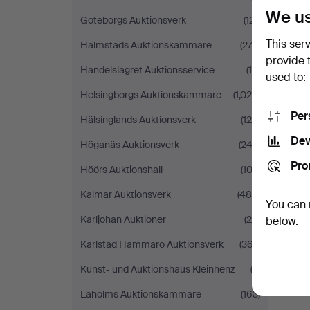
We us
Göteborgs Auktionsverk
(121)
This ser
Halmstads Auktionskammare
(274)
provide 
Handelslagret Auktionsservice
(18)
used to:
Helsingborgs Auktionskammare
(1,020)
Per
Hälsinglands Auktionsverk
(124)
Dev
Höganäs Auktionsverk
(243)
Pro
Höörs Auktionshall
(103)
Kalmar Auktionsverk
(480)
You can 
Karljohan Auktioner
(29)
below.
Karlstad Hammarö Auktionsverk
(367)
Kunst- und Auktionshaus Kleinhenz
(3)
Laholms Auktionskammare
(163)