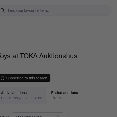
Toys at TOKA Auktionshus
Subscribe to this search
Active auctions
Ended auctions
See items you can bid on
1 item
Ended