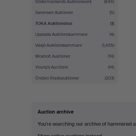
Södermanlands Auktionsverk
(645)
Sørensen Auktioner
(5)
TOKA Auktionshus
(1)
Uppsala Auktionskammare
(4)
Växjö Auktionskammare
(1,435)
Woxholt Auktioner
(14)
Young's Auctions
(14)
Örebro Stadsauktioner
(203)
Auction archive
You're searching our archive of hammered a