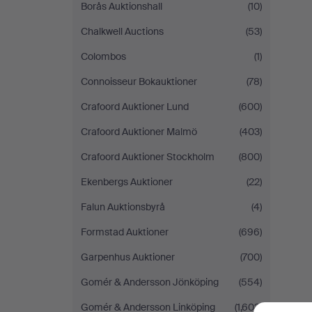
Borås Auktionshall
(10)
Chalkwell Auctions
(53)
Colombos
(1)
Connoisseur Bokauktioner
(78)
Crafoord Auktioner Lund
(600)
Crafoord Auktioner Malmö
(403)
Crafoord Auktioner Stockholm
(800)
Ekenbergs Auktioner
(22)
Falun Auktionsbyrå
(4)
Formstad Auktioner
(696)
Garpenhus Auktioner
(700)
Gomér & Andersson Jönköping
(554)
Gomér & Andersson Linköping
(1,603)