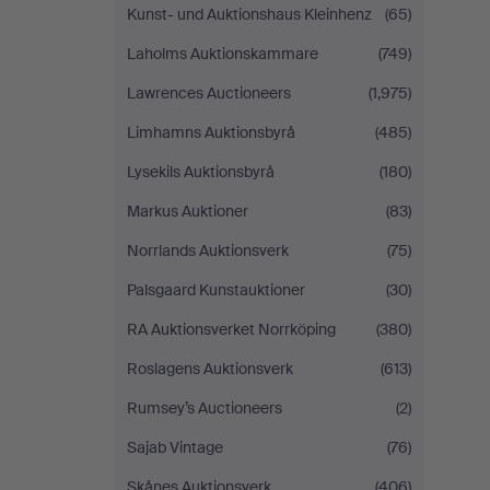
Kunst- und Auktionshaus Kleinhenz
(65)
Laholms Auktionskammare
(749)
Lawrences Auctioneers
(1,975)
Limhamns Auktionsbyrå
(485)
Lysekils Auktionsbyrå
(180)
Markus Auktioner
(83)
Norrlands Auktionsverk
(75)
Palsgaard Kunstauktioner
(30)
RA Auktionsverket Norrköping
(380)
Roslagens Auktionsverk
(613)
Rumsey’s Auctioneers
(2)
Sajab Vintage
(76)
Skånes Auktionsverk
(406)