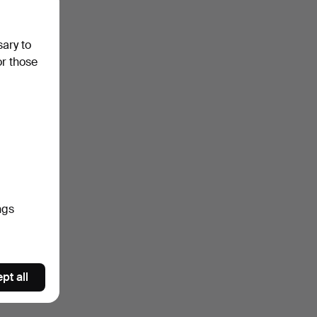
sary to
or those
ngs
pt all