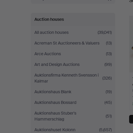
S
a
Auction houses
All auction houses
(39,041)
Acreman St Auctioneers & Valuers
(13)
Arce Auctions
(13)
Art and Design Auctions
(99)
Auktionsfirma Kenneth Svensson i
(326)
Kalmar
Auktionshaus Blank
(19)
Auktionshaus Bossard
(45)
Auktionshaus Stuber's
(51)
Hammerschlag
Auktionshuset Kolonn
(5,657)