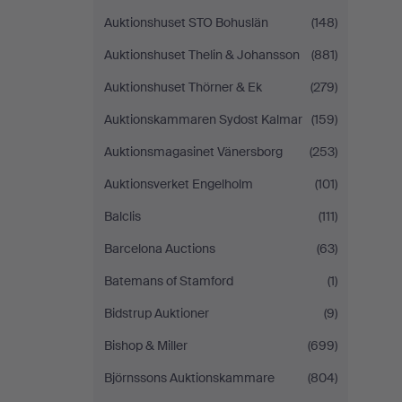
Auktionshuset STO Bohuslän
(148)
Auktionshuset Thelin & Johansson
(881)
Auktionshuset Thörner & Ek
(279)
Auktionskammaren Sydost Kalmar
(159)
Auktionsmagasinet Vänersborg
(253)
Auktionsverket Engelholm
(101)
Balclis
(111)
Barcelona Auctions
(63)
Batemans of Stamford
(1)
Bidstrup Auktioner
(9)
Bishop & Miller
(699)
Björnssons Auktionskammare
(804)