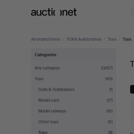
Auctionet.com
All ended items
/
TOKA Auktionshus
/
Toys
/
Toys
Toys
Categories
at
Any category
(1,667)
Toys
(40)
TOKA
Dolls & Teddybears
(1)
Auktionshus
Model cars
(17)
Model railways
(16)
Other toys
(5)
Toys
(1)