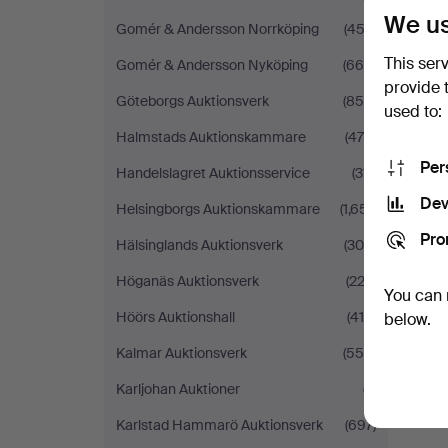
We us
Gomér & Andersson Norrköping
(452)
This ser
Gomér & Andersson Nyköping
(665)
provide 
Göteborgs Auktionsverk
(858)
used to:
Halmstads Auktionskammare
(475)
Per
Handelslagret Auktionsservice
(311)
Dev
Helsingborgs Auktionskammare
(1,651)
Pro
Hälsinglands Auktionsverk
(309)
Höganäs Auktionsverk
(222)
You can 
Höörs Auktionshall
(415)
below.
Kalmar Auktionsverk
(554)
Karljohan Auktioner
(7)
Karlstad Hammarö Auktionsverk
(697)