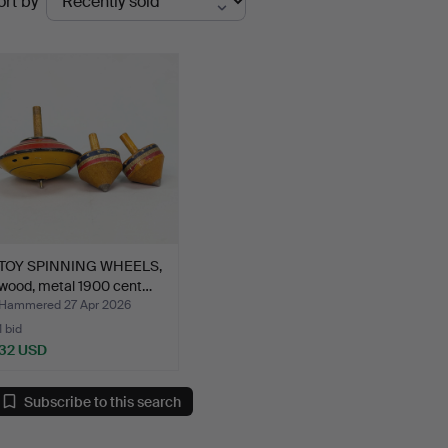
ort by
uctions
TOY SPINNING WHEELS,
wood, metal 1900 cent…
Hammered 27 Apr 2026
1 bid
32 USD
Subscribe to this search