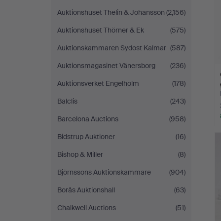
Auktionshuset Thelin & Johansson
(2,156)
Auktionshuset Thörner & Ek
(575)
Auktionskammaren Sydost Kalmar
(587)
Auktionsmagasinet Vänersborg
(236)
Auktionsverket Engelholm
(178)
Balclis
(243)
Barcelona Auctions
(958)
Bidstrup Auktioner
(16)
Bishop & Miller
(8)
Björnssons Auktionskammare
(904)
Borås Auktionshall
(63)
Chalkwell Auctions
(51)