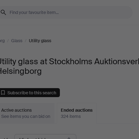
org
/
Glass
/
Utility glass
tility glass at Stockholms Auktionsver
Helsingborg
Subscribe to this search
Active auctions
Ended auctions
See items you can bid on
324 items
Ended