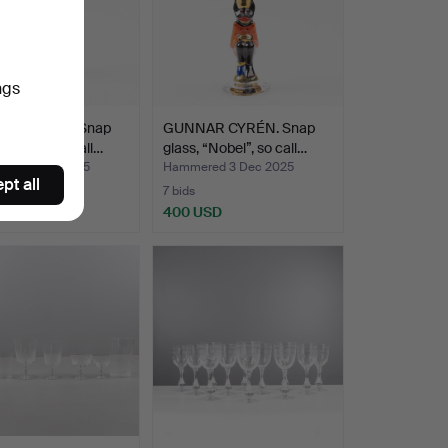
ngs
AR CYRÉN. Snap
GUNNAR CYRÉN. Snap
 “Nobel”, so call…
glass, “Nobel”, so call…
red 3 Dec 2025
Hammered 3 Dec 2025
pt all
7 bids
USD
400 USD