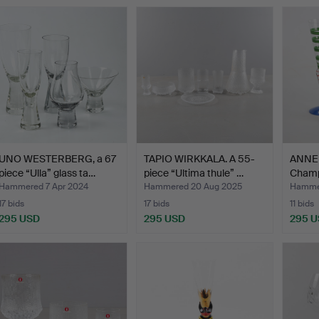
UNO WESTERBERG, a 67
TAPIO WIRKKALA. A 55-
ANNE
piece “Ulla” glass ta…
piece “Ultima thule” …
Champ
pieces
Hammered 7 Apr 2024
Hammered 20 Aug 2025
Hammer
17 bids
17 bids
11 bids
295 USD
295 USD
295 