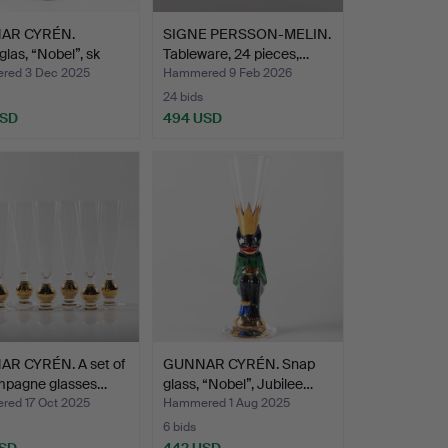
AR CYRÉN.
SIGNE PERSSON-MELIN.
las, “Nobel”, sk
Tableware, 24 pieces,…
…
red 3 Dec 2025
Hammered 9 Feb 2026
24 bids
USD
494 USD
R CYRÉN. A set of
GUNNAR CYRÉN. Snap
mpagne glasses…
glass, “Nobel”, Jubilee…
ed 17 Oct 2025
Hammered 1 Aug 2025
6 bids
USD
442 USD