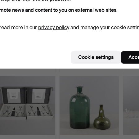
mote news and content to you on external web sites.
read more in our
privacy policy
and manage your cookie setti
TAPIO WIRKKALA. A 35-
WING GLASS, 10 pieces,
GUNN
piece “Ultima thule” …
"The Castle", Reijm…
glass,
Hammered 2 Aug 2025
Hammered 9 Jun 2022
Hamme
Cookie settings
Acce
29 bids
28 bids
10 bids
411 USD
400 USD
400 