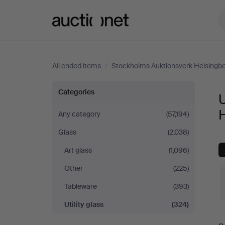
Auctionet.com
All ended items
/
Stockholms Auktionsverk Helsingb
Utility
Categories
U
glass
Any category
(57,194)
Glass
(2,038)
at
Art glass
(1,096)
Stockholms
Other
(225)
Auktionsverk
Tableware
(393)
Utility glass
(324)
Helsingborg