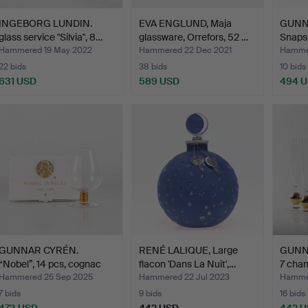
INGEBORG LUNDIN.
EVA ENGLUND, Maja
GUNN
glass service "Silvia", 8…
glassware, Orrefors, 52 …
Snapsg
“Devi
Hammered 19 May 2022
Hammered 22 Dec 2021
Hamme
22 bids
38 bids
10 bids
631 USD
589 USD
494 
GUNNAR CYRÉN.
RENÉ LALIQUE, Large
GUNNA
“Nobel”, 14 pcs, cognac
flacon 'Dans La Nuit',…
7 cha
glas…
Hammered 25 Sep 2025
Hammered 22 Jul 2023
Hammer
7 bids
9 bids
16 bids
473 USD
442 USD
442 