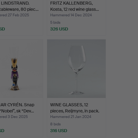
 LINDSTRAND.
FRITZ KALLENBERG,
tableware, 80 piec…
Kosta, 12 red wine glass…
ed 27 Feb 2025
Hammered 14 Dec 2024
5 bids
SD
326 USD
AR CYRÉN. Snap
WINE GLASSES, 12
 “Nobel”, sk “Dev…
pieces, Reijmyre, in pack.
red 3 Dec 2025
Hammered 21 Jan 2024
8 bids
SD
316 USD