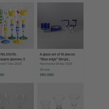
 NILSSON.
A glass set of 18 pieces
agne glasses, 5
“Blue edge” Bergd…
,…
ed 7 Dec 2023
Hammered 26 Apr 2025
28 bids
USD
285 USD