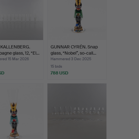
 KALLENBERG.
GUNNAR CYRÉN. Snap
gne glass, 12, “El…
glass, “Nobel”, so-call…
ed 15 Mar 2026
Hammered 3 Dec 2025
15 bids
SD
788 USD