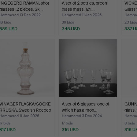
INGEGERD RÅMAN, shot
A set of 2 bottles, green
VICKE
glasses 12 pieces, Sk…
glass mass, 17/1…
Glass 
Hammered 13 Dec 2022
Hammered 11 Jan 2026
Hammer
18 bids
39 bids
20 bids
389 USD
345 USD
337 U
VINÄGERFLASKA/SOCKE
A set of 6 glasses, one of
GUNN
RRUSKA, Swedish Rococo
which has a mon…
glass,
…
Hammered 11 Jan 2026
Hammered 3 Dec 2024
Hamme
17 bids
17 bids
8 bids
317 USD
316 USD
316 U