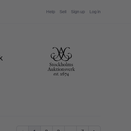
Help
Sell
Sign up
Log in
k