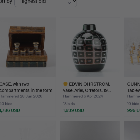
ort by
uctions
CASE, with two
EDVIN ÖHRSTRÖM.
GUNN
compartments, in the form
vase, Ariel, Orrefors, 19…
Tablew
o…
pieces
Hammered 28 Jun 2026
Hammered 6 Apr 2024
Hammer
40 bids
13 bids
10 bids
1,786 USD
1,639 USD
999 
Highlighted
item