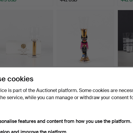
GUNNAR CYRÉN.
GUNNAR CYRÉN. Snap
INGE
e cookies
“Nobel”, 7 wine glasses,
glass, “Nobel”, so call…
(SVER
Orr…
Cham
Hammered 25 Sep 2025
Hammered 3 Dec 2025
Hamme
vice is part of the Auctionet platform. Some cookies are neces
10 bids
11 bids
11 bids
the service, while you can manage or withdraw your consent f
442 USD
442 USD
436 
sonalise features and content from how you use the platform.
elop and improve the platform.