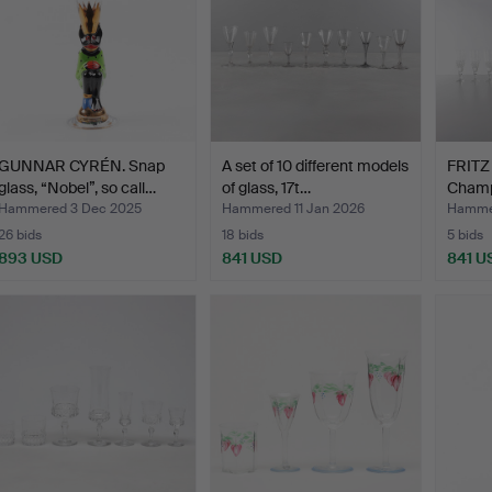
GUNNAR CYRÉN. Snap
A set of 10 different models
FRITZ
glass, “Nobel”, so call…
of glass, 17t…
Champa
Hammered 3 Dec 2025
Hammered 11 Jan 2026
Hammer
26 bids
18 bids
5 bids
893 USD
841 USD
841 U