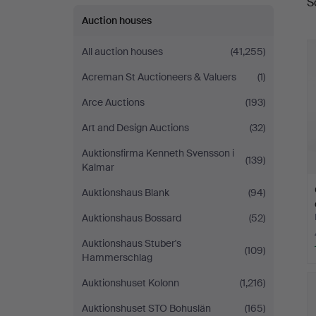
S
a
Auction houses
All auction houses
(41,255)
Acreman St Auctioneers & Valuers
(1)
Arce Auctions
(193)
Art and Design Auctions
(32)
Auktionsfirma Kenneth Svensson i
(139)
Kalmar
Auktionshaus Blank
(94)
Auktionshaus Bossard
(52)
Auktionshaus Stuber's
(109)
Hammerschlag
Auktionshuset Kolonn
(1,216)
Auktionshuset STO Bohuslän
(165)