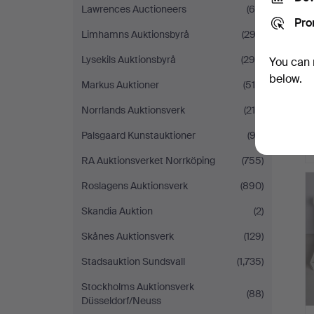
Lawrences Auctioneers
(66)
Pro
Limhamns Auktionsbyrå
(293)
Lysekils Auktionsbyrå
(298)
You can 
below.
Markus Auktioner
(516)
Norrlands Auktionsverk
(219)
Palsgaard Kunstauktioner
(92)
RA Auktionsverket Norrköping
(755)
Roslagens Auktionsverk
(890)
Skandia Auktion
(2)
Skånes Auktionsverk
(129)
Stadsauktion Sundsvall
(1,735)
Stockholms Auktionsverk
(88)
Düsseldorf/Neuss