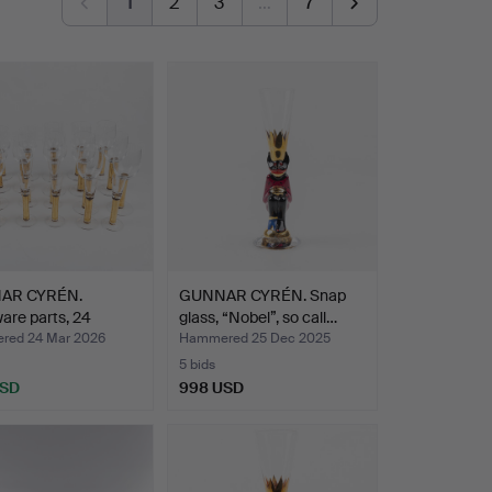
1
2
3
…
7
AR CYRÉN.
GUNNAR CYRÉN. Snap
are parts, 24
glass, “Nobel”, so call…
, …
ed 24 Mar 2026
Hammered 25 Dec 2025
5 bids
USD
998 USD