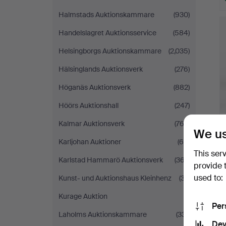
Halmstads Auktionskammare
(930)
Handelslagret Auktionsservice
(584)
Helsingborgs Auktionskammare
(2,035)
Hälsinglands Auktionsverk
(276)
Höganäs Auktionsverk
(882)
Höörs Auktionshall
(247)
Kalmar Auktionsverk
(762)
We us
Karljohan Auktioner
(60)
This ser
Karlstad Hammarö Auktionsverk
(367)
provide 
used to:
Kunst- und Auktionshaus Kleinhenz
(37)
Kurage Auktion
(1)
Per
Laholms Auktionskammare
(331)
Dev