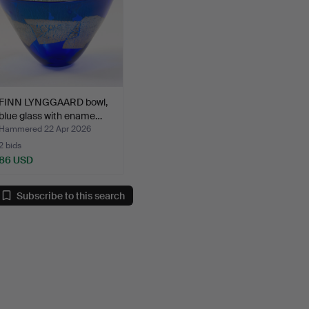
FINN LYNGGAARD bowl,
blue glass with ename…
Hammered 22 Apr 2026
2 bids
86 USD
Subscribe to this search