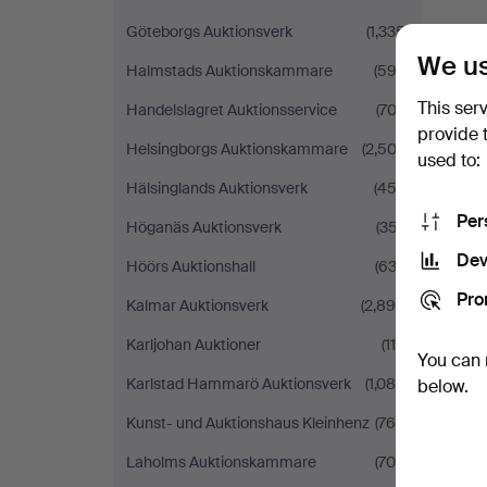
Göteborgs Auktionsverk
(1,335)
We us
Halmstads Auktionskammare
(592)
This ser
Handelslagret Auktionsservice
(702)
provide 
Helsingborgs Auktionskammare
(2,502)
used to:
Hälsinglands Auktionsverk
(453)
Per
Höganäs Auktionsverk
(357)
Dev
Höörs Auktionshall
(633)
Pro
Kalmar Auktionsverk
(2,895)
Karljohan Auktioner
(118)
You can 
Karlstad Hammarö Auktionsverk
(1,085)
below.
Kunst- und Auktionshaus Kleinhenz
(766)
Laholms Auktionskammare
(708)