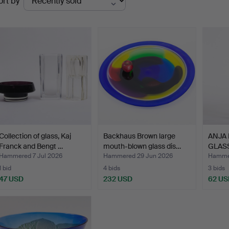
ort by
uctions
Collection of glass, Kaj
Backhaus Brown large
ANJA
Franck and Bengt …
mouth-blown glass dis…
GLASS
1993,
Hammered 7 Jul 2026
Hammered 29 Jun 2026
Hammer
1 bid
4 bids
3 bids
47 USD
232 USD
62 US