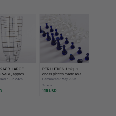
 KJÆR. LARGE
PER LUTKEN. Unique
 VASE, approx.
chess pieces made as a …
…
ed 7 Jun 2026
Hammered 7 May 2026
15 bids
D
155 USD