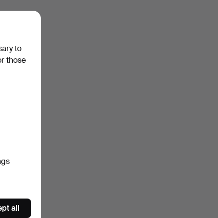
sary to
or those
ngs
pt all