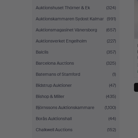
Auktionshuset Thörner & Ek
(324)
Auktionskammaren Sydost Kalmar
(991)
Auktionsmagasinet Vänersborg
(657)
Auktionsverket Engelholm
(227)
Balclis
(357)
Barcelona Auctions
(325)
Batemans of Stamford
(1)
Bidstrup Auktioner
(47)
Bishop & Miller
(435)
Björnssons Auktionskammare
(1,100)
Borås Auktionshall
(44)
Chalkwell Auctions
(152)