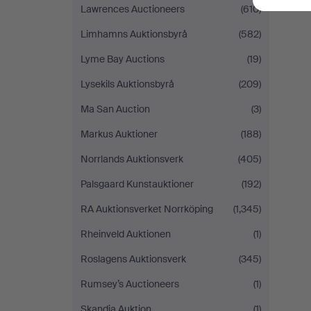
Lawrences Auctioneers
(610)
Limhamns Auktionsbyrå
(582)
Lyme Bay Auctions
(19)
Lysekils Auktionsbyrå
(209)
Ma San Auction
(3)
Markus Auktioner
(188)
Norrlands Auktionsverk
(405)
Palsgaard Kunstauktioner
(192)
RA Auktionsverket Norrköping
(1,345)
Rheinveld Auktionen
(1)
Roslagens Auktionsverk
(345)
Rumsey’s Auctioneers
(1)
Skandia Auktion
(1)