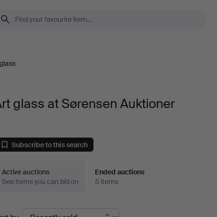
 glass
rt glass at Sørensen Auktioner
Subscribe to this search
Active auctions
Ended auctions
See items you can bid on
5 items
Ended