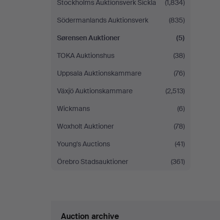
Stockholms Auktionsverk Sickla
(1,834)
Södermanlands Auktionsverk
(835)
Sørensen Auktioner
(5)
TOKA Auktionshus
(38)
Uppsala Auktionskammare
(76)
Växjö Auktionskammare
(2,513)
Wickmans
(6)
Woxholt Auktioner
(78)
Young's Auctions
(41)
Örebro Stadsauktioner
(361)
Auction archive