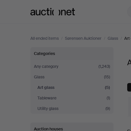
Auctionet.com
All ended items
/
Sørensen Auktioner
/
Glass
/
Art
Art
Categories
A
glass
Any category
(1,243)
Glass
(15)
at
Art glass
(5)
Sørensen
Tableware
(1)
Auktioner
Utility glass
(9)
Auction houses