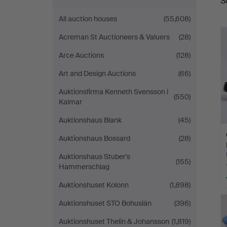
S
a
All auction houses
(55,608)
Acreman St Auctioneers & Valuers
(28)
Arce Auctions
(128)
Art and Design Auctions
(66)
Auktionsfirma Kenneth Svensson i
(550)
Kalmar
Auktionshaus Blank
(45)
Auktionshaus Bossard
(28)
Auktionshaus Stuber's
(155)
Hammerschlag
Auktionshuset Kolonn
(1,898)
Auktionshuset STO Bohuslän
(396)
Auktionshuset Thelin & Johansson
(1,819)