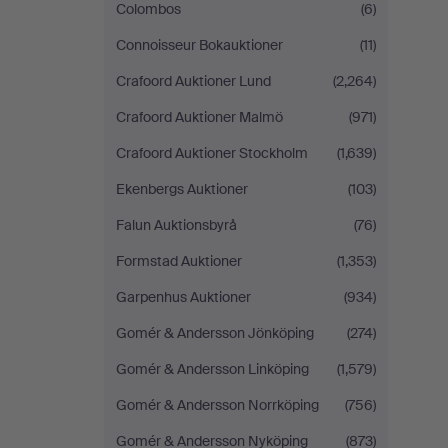
Colombos
(6)
Connoisseur Bokauktioner
(11)
Crafoord Auktioner Lund
(2,264)
Crafoord Auktioner Malmö
(971)
Crafoord Auktioner Stockholm
(1,639)
Ekenbergs Auktioner
(103)
Falun Auktionsbyrå
(76)
Formstad Auktioner
(1,353)
Garpenhus Auktioner
(934)
Gomér & Andersson Jönköping
(274)
Gomér & Andersson Linköping
(1,579)
Gomér & Andersson Norrköping
(756)
Gomér & Andersson Nyköping
(873)