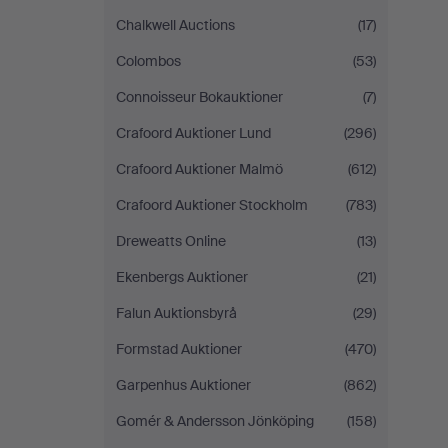
Chalkwell Auctions
(17)
Colombos
(53)
Connoisseur Bokauktioner
(7)
Crafoord Auktioner Lund
(296)
Crafoord Auktioner Malmö
(612)
Crafoord Auktioner Stockholm
(783)
Dreweatts Online
(13)
Ekenbergs Auktioner
(21)
Falun Auktionsbyrå
(29)
Formstad Auktioner
(470)
Garpenhus Auktioner
(862)
Gomér & Andersson Jönköping
(158)