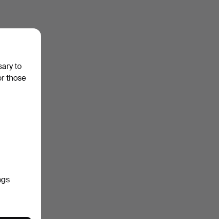
sary to
or those
ngs