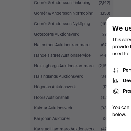
Gomér & Andersson Linköping
(2,142)
Gomér & Andersson Norrköping
(1,138)
Gomér & Andersson Nyköping
(453)
We us
Göteborgs Auktionsverk
(772)
This ser
Halmstads Auktionskammare
(674)
provide 
used to:
Handelslagret Auktionsservice
(448)
Helsingborgs Auktionskammare
(2,168)
Per
Hälsinglands Auktionsverk
(344)
Dev
Höganäs Auktionsverk
(177)
Pro
Höörs Auktionshall
(423)
You can 
Kalmar Auktionsverk
(930)
below.
Karljohan Auktioner
(20)
Karlstad Hammarö Auktionsverk
(474)