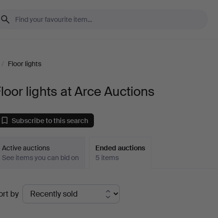
/
Floor lights
loor lights at Arce Auctions
Subscribe to this search
Active auctions
Ended auctions
See items you can bid on
5 items
Ended
ort by
uctions