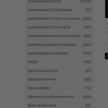
Auktionshuset Kolonn
(2,370)
Auktionshuset STO Bohuslän
(77)
Auktionshuset Thelin & Johansson
(929)
Auktionshuset Thörner & Ek
(174)
Auktionskammaren Sydost Kalmar
(109)
Auktionsmagasinet Vänersborg
(330)
Auktionsverket Engelholm
(574)
Balclis
(138)
Barcelona Auctions
(47)
Bidstrup Auktioner
(69)
Bishop & Miller
(75)
Björnssons Auktionskammare
(204)
Borås Auktionshall
(25)