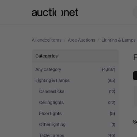
Auctionet.com
All ended items
/
Arce Auctions
/
Lighting & Lamps
Floor
F
Categories
lights
Any category
(4,837)
Lighting & Lamps
(95)
at
Candlesticks
(12)
Arce
Ceiling lights
(22)
Auctions
Floor lights
(5)
S
Other lighting
(1)
a
Table Lamps
(46)