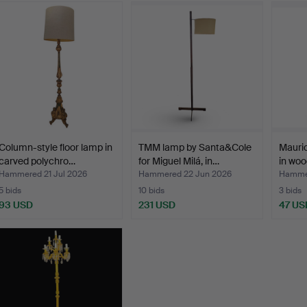
Column-style floor lamp in
TMM lamp by Santa&Cole
Mauric
carved polychro…
for Miguel Milá, in…
in woo
Hammered 21 Jul 2026
Hammered 22 Jun 2026
Hammer
5 bids
10 bids
3 bids
93 USD
231 USD
47 US