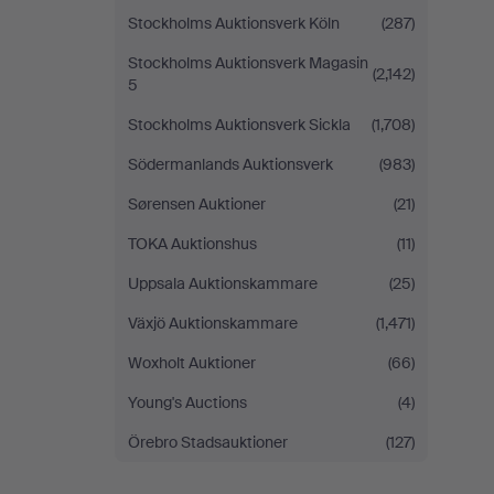
Stockholms Auktionsverk Köln
(287)
Stockholms Auktionsverk Magasin
(2,142)
5
Stockholms Auktionsverk Sickla
(1,708)
Södermanlands Auktionsverk
(983)
Sørensen Auktioner
(21)
TOKA Auktionshus
(11)
Uppsala Auktionskammare
(25)
Växjö Auktionskammare
(1,471)
Woxholt Auktioner
(66)
Young's Auctions
(4)
Örebro Stadsauktioner
(127)