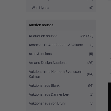
Wall Lights
(9)
Auction houses
All auction houses
(35,093)
Acreman St Auctioneers & Valuers
(1)
Arce Auctions
(5)
Art and Design Auctions
(26)
Auktionsfirma Kenneth Svensson i
(114)
Kalmar
Auktionshaus Blank
(14)
Auktionshaus Dannenberg
(2)
Auktionshaus von Brühl
(3)