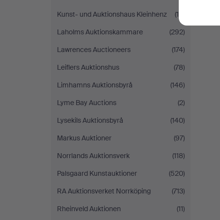
Kunst- und Auktionshaus Kleinhenz
(10)
Laholms Auktionskammare
(292)
Lawrences Auctioneers
(174)
Leiflers Auktionshus
(78)
Limhamns Auktionsbyrå
(146)
Lyme Bay Auctions
(2)
Lysekils Auktionsbyrå
(140)
Markus Auktioner
(97)
Norrlands Auktionsverk
(118)
Palsgaard Kunstauktioner
(520)
RA Auktionsverket Norrköping
(713)
Rheinveld Auktionen
(11)