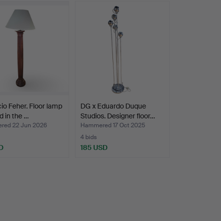
io Feher. Floor lamp
DG x Eduardo Duque
d in the …
Studios. Designer floor…
ed 22 Jun 2026
Hammered 17 Oct 2025
4 bids
D
185 USD