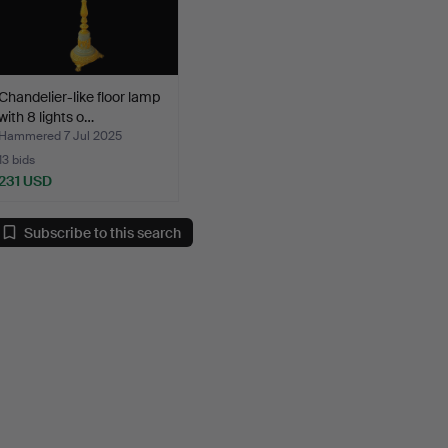
Chandelier-like floor lamp
with 8 lights o…
Hammered 7 Jul 2025
13 bids
231 USD
Subscribe to this search