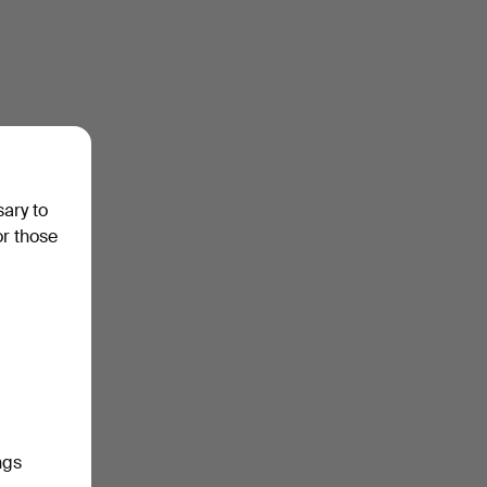
sary to
or those
ngs