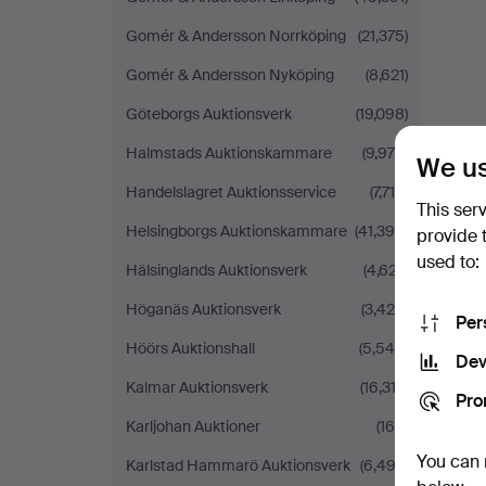
Gomér & Andersson Norrköping
(21,375)
Gomér & Andersson Nyköping
(8,621)
Göteborgs Auktionsverk
(19,098)
Halmstads Auktionskammare
(9,979)
We us
Handelslagret Auktionsservice
(7,715)
This ser
Helsingborgs Auktionskammare
(41,399)
provide 
used to:
Hälsinglands Auktionsverk
(4,627)
Höganäs Auktionsverk
(3,420)
Per
Höörs Auktionshall
(5,545)
Dev
Kalmar Auktionsverk
(16,312)
Pro
Karljohan Auktioner
(169)
You can 
Karlstad Hammarö Auktionsverk
(6,493)