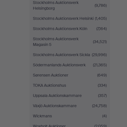
Stockholms Auktionsverk
(9,786)
Helsingborg
Stockholms Auktionsverk Helsinki
(1,405)
Stockholms Auktionsverk Köln
(7,164)
Stockholms Auktionsverk
(34,521)
Magasin 5
Stockholms Auktionsverk Sickla
(29,996)
Södermanlands Auktionsverk
(21,365)
Sørensen Auktioner
(649)
TOKA Auktionshus
(334)
Uppsala Auktionskammare
(357)
Växjö Auktionskammare
(24,758)
Wickmans
(4)
Woxholt Auktioner
(2,059)