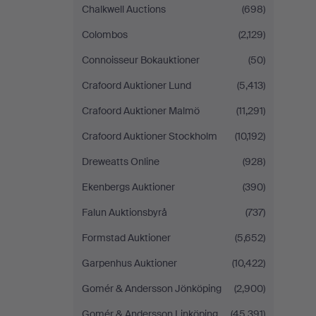
Chalkwell Auctions
(698)
Colombos
(2,129)
Connoisseur Bokauktioner
(50)
Crafoord Auktioner Lund
(5,413)
Crafoord Auktioner Malmö
(11,291)
Crafoord Auktioner Stockholm
(10,192)
Dreweatts Online
(928)
Ekenbergs Auktioner
(390)
Falun Auktionsbyrå
(737)
Formstad Auktioner
(5,652)
Garpenhus Auktioner
(10,422)
Gomér & Andersson Jönköping
(2,900)
Gomér & Andersson Linköping
(45,391)