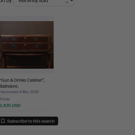
ort by
uctions
“Gun & Drinks Cabinet”,
Balindore.
Hammered 4 Mar 2026
11 bids
2,425 USD
Subscribe to this search