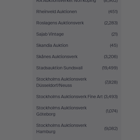
RA Auktionsverket Norrköping
(8,962)
Rheinveld Auktionen
(451)
Roslagens Auktionsverk
(2,283)
Sajab Vintage
(21)
Skandia Auktion
(45)
Skånes Auktionsverk
(3,206)
Stadsauktion Sundsvall
(19,499)
Stockholms Auktionsverk
(7,828)
Düsseldorf/Neuss
Stockholms Auktionsverk Fine Art
(3,493)
Stockholms Auktionsverk
(1,074)
Göteborg
Stockholms Auktionsverk
(9,082)
Hamburg