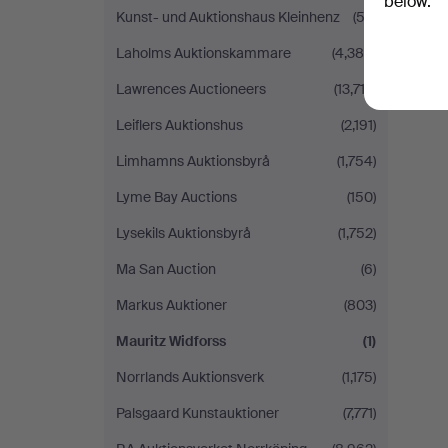
below.
Kunst- und Auktionshaus Kleinhenz
(52)
Laholms Auktionskammare
(4,385)
Lawrences Auctioneers
(13,712)
Leiflers Auktionshus
(2,191)
Limhamns Auktionsbyrå
(1,754)
Lyme Bay Auctions
(150)
Lysekils Auktionsbyrå
(1,752)
Ma San Auction
(6)
Markus Auktioner
(803)
Mauritz Widforss
(1)
Norrlands Auktionsverk
(1,175)
Palsgaard Kunstauktioner
(7,771)