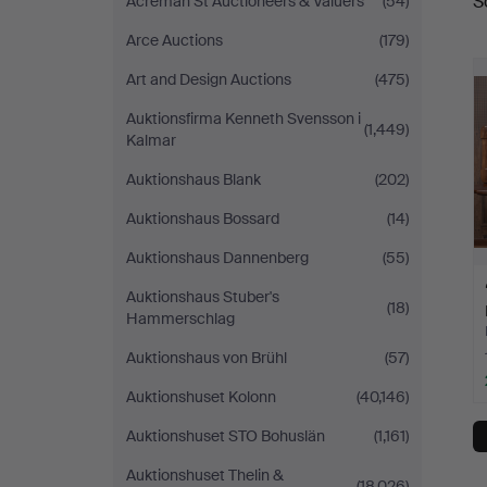
S
Acreman St Auctioneers & Valuers
(54)
a
Arce Auctions
(179)
Art and Design Auctions
(475)
Auktionsfirma Kenneth Svensson i
(1,449)
Kalmar
Auktionshaus Blank
(202)
Auktionshaus Bossard
(14)
Auktionshaus Dannenberg
(55)
Auktionshaus Stuber's
(18)
Hammerschlag
Auktionshaus von Brühl
(57)
Auktionshuset Kolonn
(40,146)
Auktionshuset STO Bohuslän
(1,161)
Auktionshuset Thelin &
(18,026)