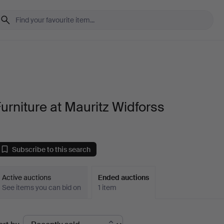
urniture at Mauritz Widforss
Subscribe to this search
Active auctions
Ended auctions
See items you can bid on
1 item
Ended