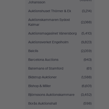
Johansson
Auktionshuset Thörner & Ek
(3,214)
Auktionskammaren Sydost
(2,088)
Kalmar
Auktionsmagasinet Vänersborg
(5,410)
Auktionsverket Engelholm
(9,823)
Balclis
(2,059)
Barcelona Auctions
(943)
Batemans of Stamford
(61)
Bidstrup Auktioner
(1,588)
Bishop & Miller
(6,601)
Björnssons Auktionskammare
(3,452)
Borås Auktionshall
(598)