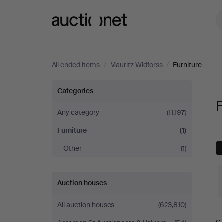
Auctionet.com
All ended items
/
Mauritz Widforss
/
Furniture
Furniture
Categories
F
at
Any category
(11,197)
Furniture
(1)
Mauritz
Other
(1)
Widforss
Auction houses
All auction houses
(623,810)