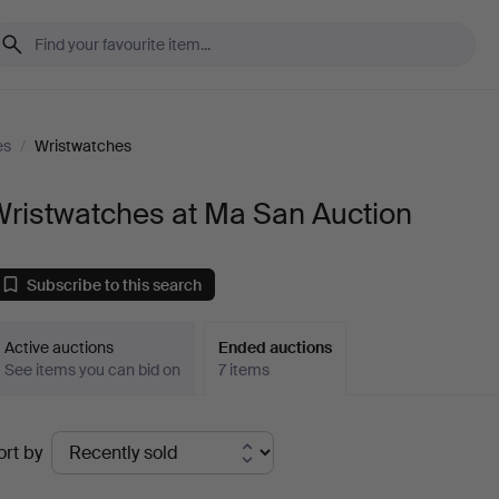
es
/
Wristwatches
Wristwatches at Ma San Auction
Subscribe to this search
Active auctions
Ended auctions
See items you can bid on
7 items
Ended
ort by
uctions