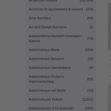
All auction houses
(58,564)
Acreman St Auctioneers & Valuers
(201)
Arce Auctions
(48)
Art and Design Auctions
(2)
Auktionsfirma Kenneth Svensson i
(113)
Kalmar
Auktionshaus Blank
(258)
Auktionshaus Bossard
(32)
Auktionshaus Dannenberg
(4)
Auktionshaus Stuber's
(85)
Hammerschlag
Auktionshaus von Brühl
(42)
Auktionshuset Kolonn
(2,552)
Auktionshuset STO Bohuslän
(265)