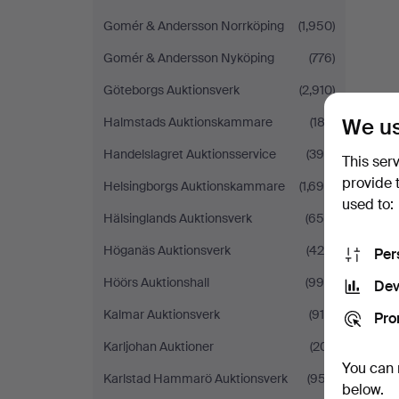
Gomér & Andersson Norrköping
(1,950)
Gomér & Andersson Nyköping
(776)
Göteborgs Auktionsverk
(2,910)
We us
Halmstads Auktionskammare
(183)
Handelslagret Auktionsservice
(390)
This ser
provide 
Helsingborgs Auktionskammare
(1,698)
used to:
Hälsinglands Auktionsverk
(650)
Höganäs Auktionsverk
(425)
Per
Höörs Auktionshall
(995)
Dev
Kalmar Auktionsverk
(916)
Pro
Karljohan Auktioner
(201)
You can 
Karlstad Hammarö Auktionsverk
(957)
below.