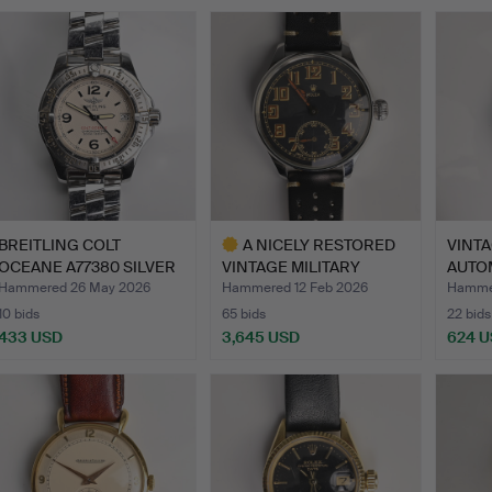
BREITLING COLT
A NICELY RESTORED
VINT
OCEANE A77380 SILVER
VINTAGE MILITARY
AUTO
DIAL L…
ROLEX P…
GENT
Hammered 26 May 2026
Hammered 12 Feb 2026
Hammer
10 bids
65 bids
22 bids
433 USD
3,645 USD
624 
Highlighted
item