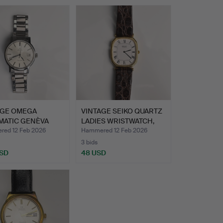
AGE OMEGA
VINTAGE SEIKO QUARTZ
MATIC GENÈVA
LADIES WRISTWATCH,
S WRIST…
CI…
ed 12 Feb 2026
Hammered 12 Feb 2026
3 bids
USD
48 USD