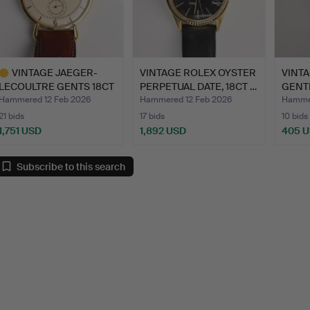
VINTAGE JAEGER-
VINTAGE ROLEX OYSTER
VINT
LECOULTRE GENTS 18CT
PERPETUAL DATE, 18CT …
GENT
YELLOW…
AUTO
Hammered 12 Feb 2026
Hammered 12 Feb 2026
Hammer
21 bids
17 bids
10 bids
1,751 USD
1,892 USD
405 
ighlighted
tem
Subscribe to this search