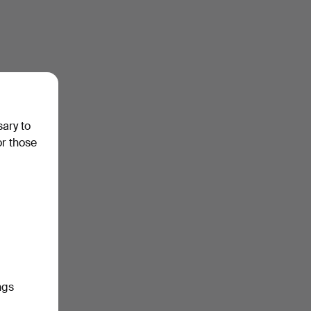
sary to
or those
ngs