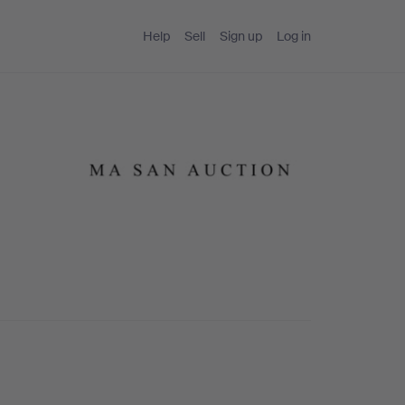
Help
Sell
Sign up
Log in