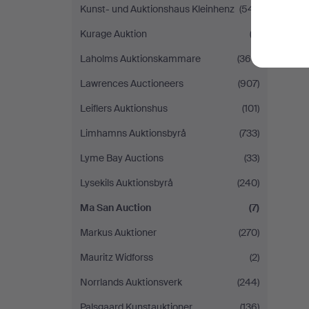
Kunst- und Auktionshaus Kleinhenz
(541)
Kurage Auktion
(2)
Laholms Auktionskammare
(365)
Lawrences Auctioneers
(907)
Leiflers Auktionshus
(101)
Limhamns Auktionsbyrå
(733)
Lyme Bay Auctions
(33)
Lysekils Auktionsbyrå
(240)
Ma San Auction
(7)
Markus Auktioner
(270)
Mauritz Widforss
(2)
Norrlands Auktionsverk
(244)
Palsgaard Kunstauktioner
(136)