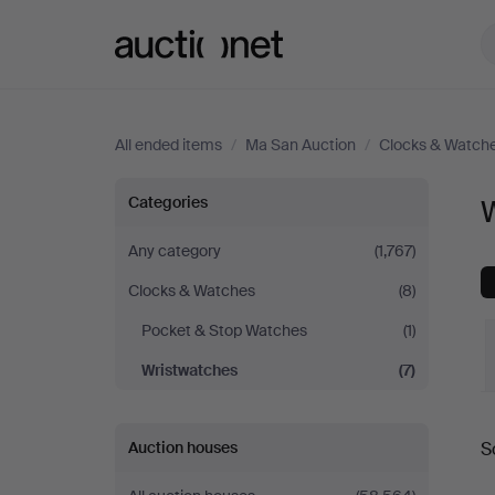
Auctionet.com
All ended items
/
Ma San Auction
/
Clocks & Watch
Wristwatches
Categories
at
Any category
(1,767)
Clocks & Watches
(8)
Ma
Pocket & Stop Watches
(1)
San
Wristwatches
(7)
Auction
Auction houses
S
a