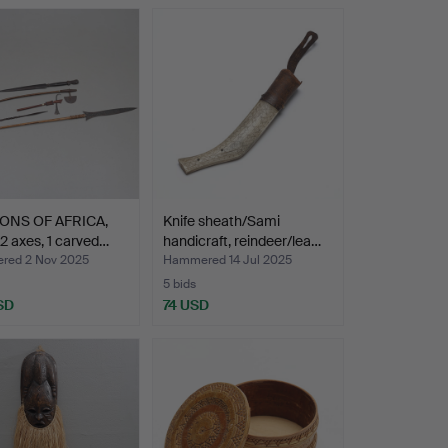
ONS OF AFRICA,
Knife sheath/Sami
 2 axes, 1 carved…
handicraft, reindeer/lea…
ed 2 Nov 2025
Hammered 14 Jul 2025
5 bids
SD
74 USD