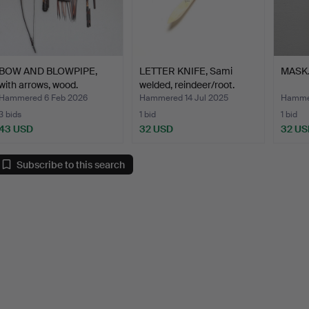
BOW AND BLOWPIPE,
LETTER KNIFE, Sami
MASK. 
with arrows, wood.
welded, reindeer/root.
Hammered 6 Feb 2026
Hammered 14 Jul 2025
Hammer
3 bids
1 bid
1 bid
43 USD
32 USD
32 US
Subscribe to this search