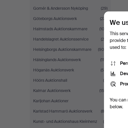
Gomér & Andersson Nyköping
(29)
Göteborgs Auktionsverk
(271)
We us
Halmstads Auktionskammare
(102)
This ser
Handelslagret Auktionsservice
(26)
provide 
used to:
Helsingborgs Auktionskammare
(900)
Hälsinglands Auktionsverk
(116)
Per
Höganäs Auktionsverk
(54)
Dev
Höörs Auktionshall
(5)
Pro
Kalmar Auktionsverk
(152)
You can 
Karljohan Auktioner
(1)
below.
Karlstad Hammarö Auktionsverk
(83)
Kunst- und Auktionshaus Kleinhenz
(6)