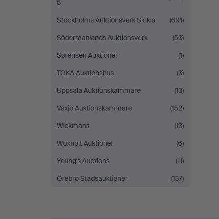
5
Stockholms Auktionsverk Sickla
(691)
Södermanlands Auktionsverk
(53)
Sørensen Auktioner
(1)
TOKA Auktionshus
(3)
Uppsala Auktionskammare
(13)
Växjö Auktionskammare
(152)
Wickmans
(13)
Woxholt Auktioner
(6)
Young's Auctions
(11)
Örebro Stadsauktioner
(137)