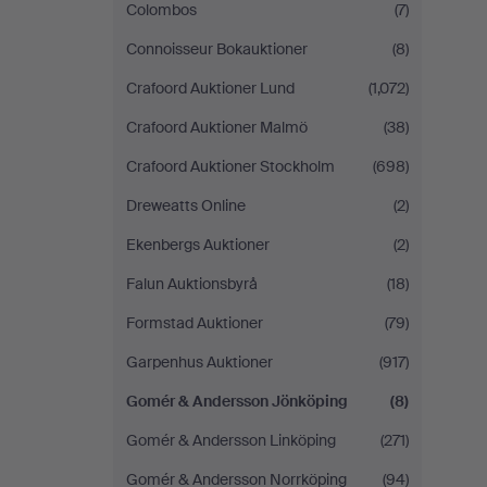
Colombos
(7)
Connoisseur Bokauktioner
(8)
Crafoord Auktioner Lund
(1,072)
Crafoord Auktioner Malmö
(38)
Crafoord Auktioner Stockholm
(698)
Dreweatts Online
(2)
Ekenbergs Auktioner
(2)
Falun Auktionsbyrå
(18)
Formstad Auktioner
(79)
Garpenhus Auktioner
(917)
Gomér & Andersson Jönköping
(8)
Gomér & Andersson Linköping
(271)
Gomér & Andersson Norrköping
(94)