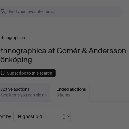
Ethnographica
Ethnographica at Gomér & Andersson
Jönköping
Subscribe to this search
Active auctions
Ended auctions
See items you can bid on
8 items
Ended
ort by
uctions