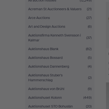
All auction houses
(12,249)
Acreman St Auctioneers & Valuers
(21)
Arce Auctions
(27)
Art and Design Auctions
(6)
Auktionsfirma Kenneth Svensson i
(37)
Kalmar
Auktionshaus Blank
(82)
Auktionshaus Bossard
(5)
Auktionshaus Dannenberg
(4)
Auktionshaus Stuber's
(2)
Hammerschlag
Auktionshaus von Brühl
(9)
Auktionshuset Kolonn
(449)
Auktionshuset STO Bohuslän
(20)