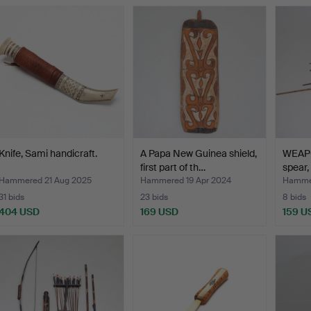
Knife, Sami handicraft.
A Papa New Guinea shield,
WEAP
first part of th…
spear,
Hammered 21 Aug 2025
Hammered 19 Apr 2024
Hammer
31 bids
23 bids
8 bids
404 USD
169 USD
159 U