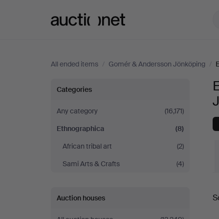
Auctionet.com
All ended items
/
Gomér & Andersson Jönköping
/
Ethnographica
Categories
at
Any category
(16,171)
Ethnographica
(8)
Gomér
African tribal art
(2)
&
Sami Arts & Crafts
(4)
Andersson
S
Auction houses
Jönköping
a