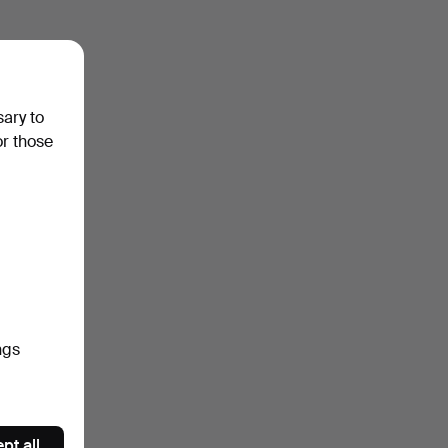
sary to
or those
ngs
pt all