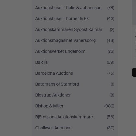
Auktionshuset Thelin & Johansson
(78)
Auktionshuset Thörner & Ek
(43)
Auktionskammaren Sydost Kalmar
(2)
Auktionsmagasinet Vänersborg
(48)
Auktionsverket Engelholm
(73)
Balclis
(69)
Barcelona Auctions
(75)
Batemans of Stamford
(1)
Bidstrup Auktioner
(8)
Bishop & Miller
(982)
Björnssons Auktionskammare
(56)
Chalkwell Auctions
(30)