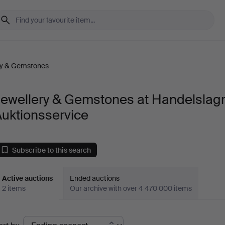
ry & Gemstones
Jewellery & Gemstones at Handelslagr
uktionsservice
Subscribe to this search
Active auctions
Ended auctions
2 items
Our archive with over 4 470 000 items
ctive