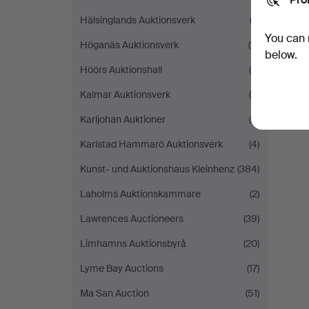
Hälsinglands Auktionsverk
(2)
You can 
Höganäs Auktionsverk
(11)
below.
Höörs Auktionshall
(5)
Kalmar Auktionsverk
(8)
Karljohan Auktioner
(9)
Karlstad Hammarö Auktionsverk
(4)
Kunst- und Auktionshaus Kleinhenz
(384)
Laholms Auktionskammare
(2)
Lawrences Auctioneers
(39)
Limhamns Auktionsbyrå
(20)
Lyme Bay Auctions
(17)
Ma San Auction
(51)