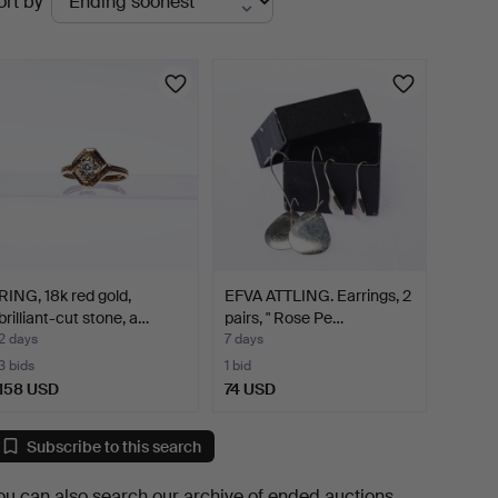
ort by
uctions
RING, 18k red gold,
EFVA ATTLING. Earrings, 2
brilliant-cut stone, a…
pairs, " Rose Pe…
2 days
7 days
3 bids
1 bid
158 USD
74 USD
Subscribe to this search
ou can also search
our archive of ended auctions
.