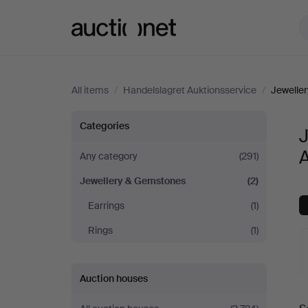
Auctionet.com
All items
/
Handelslagret Auktionsservice
/
Jewelle
Jewellery
Categories
&
A
Any category
(291)
Jewellery & Gemstones
(2)
Gemstones
Earrings
(1)
at
Rings
(1)
Handelslagret
Auction houses
Auktionsservice
A