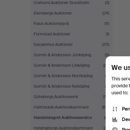
Crafoord Auktioner Stockholm
(3)
Ekenbergs Auktioner
(24)
Falun Auktionsbyrå
(11)
Formstad Auktioner
(1)
Garpenhus Auktioner
(211)
Gomér & Andersson Jönköping
(9)
Gomér & Andersson Linköping
(81)
We us
Gomér & Andersson Norrköping
(3)
This ser
provide 
Gomér & Andersson Nyköping
(2)
used to:
Göteborgs Auktionsverk
(72)
Halmstads Auktionskammare
(65)
Per
Handelslagret Auktionsservice
(2)
Dev
Helsingborgs Auktionskammare
(21)
Pro