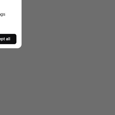
ngs
pt all