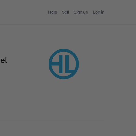
Help
Sell
Sign up
Log in
et