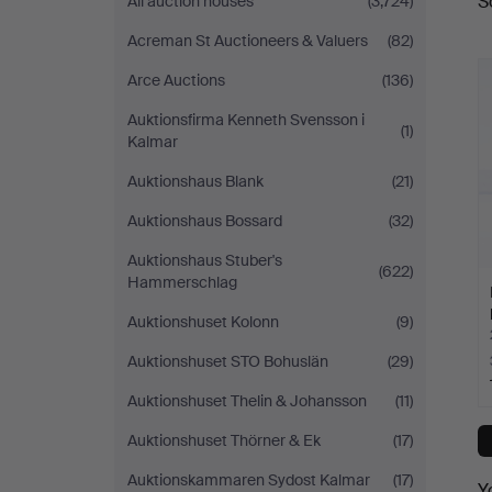
S
All auction houses
(3,724)
a
Acreman St Auctioneers & Valuers
(82)
Arce Auctions
(136)
Auktionsfirma Kenneth Svensson i
(1)
Kalmar
Auktionshaus Blank
(21)
Auktionshaus Bossard
(32)
Auktionshaus Stuber's
(622)
Hammerschlag
Auktionshuset Kolonn
(9)
Auktionshuset STO Bohuslän
(29)
Auktionshuset Thelin & Johansson
(11)
Auktionshuset Thörner & Ek
(17)
Auktionskammaren Sydost Kalmar
(17)
Y