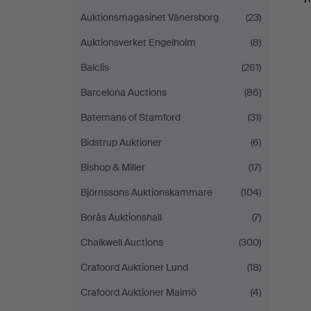
Auktionsmagasinet Vänersborg
(23)
Auktionsverket Engelholm
(8)
Balclis
(261)
Barcelona Auctions
(86)
Batemans of Stamford
(31)
Bidstrup Auktioner
(6)
Bishop & Miller
(17)
Björnssons Auktionskammare
(104)
Borås Auktionshall
(7)
Chalkwell Auctions
(300)
Crafoord Auktioner Lund
(18)
Crafoord Auktioner Malmö
(4)