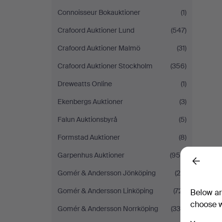
Connoisseur Bokauktioner
(1)
Crafoord Auktioner Lund
(547)
Crafoord Auktioner Malmö
(31)
Crafoord Auktioner Stockholm
(356)
Dreweatts Online
(1)
Ekenbergs Auktioner
(3)
Falun Auktionsbyrå
(5)
Formstad Auktioner
(8)
Garpenhus Auktioner
(950)
Back
Gomér & Andersson Jönköping
(26)
Gomér & Andersson Linköping
(721)
Below ar
choose w
Gomér & Andersson Norrköping
(335)