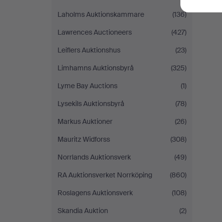
Laholms Auktionskammare
(136)
Lawrences Auctioneers
(427)
Leiflers Auktionshus
(23)
Limhamns Auktionsbyrå
(325)
Lyme Bay Auctions
(1)
Lysekils Auktionsbyrå
(78)
Markus Auktioner
(26)
Mauritz Widforss
(308)
Norrlands Auktionsverk
(49)
RA Auktionsverket Norrköping
(860)
Roslagens Auktionsverk
(108)
Skandia Auktion
(2)