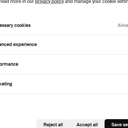
read more in our
privacy policy
and manage your cookie setti
essary cookies
Alwa
anced experience
formance
keting
Reject all
Accept all
Save se