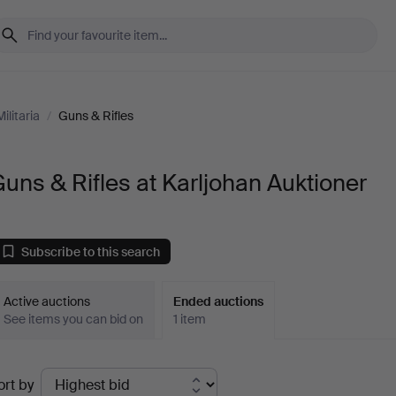
litaria
/
Guns & Rifles
uns & Rifles at Karljohan Auktioner
Subscribe to this search
Active auctions
Ended auctions
See items you can bid on
1 item
Ended
ort by