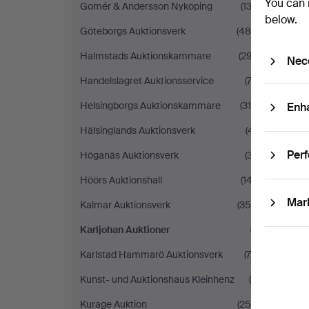
You can 
Gomér & Andersson Nyköping
(133)
below.
Göteborgs Auktionsverk
(488)
Halmstads Auktionskammare
(297)
Nec
Handelslagret Auktionsservice
(73)
Helsingborgs Auktionskammare
(318)
Enh
Hälsinglands Auktionsverk
(41)
Per
Höganäs Auktionsverk
(37)
Höörs Auktionshall
(147)
Mar
Kalmar Auktionsverk
(356)
Karljohan Auktioner
(1)
Karlstad Hammarö Auktionsverk
(70)
Kunst- und Auktionshaus Kleinhenz
(4)
Kurage Auktion
(254)