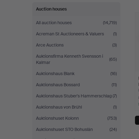
a
Auction houses
All auction houses
(14,719)
Acreman St Auctioneers & Valuers
(1)
Arce Auctions
(3)
Auktionsfirma Kenneth Svensson i
(65)
Kalmar
Auktionshaus Blank
(16)
Auktionshaus Bossard
(11)
Auktionshaus Stuber's Hammerschlag
(7)
Auktionshaus von Brühl
(1)
Auktionshuset Kolonn
(753)
Auktionshuset STO Bohuslän
(24)