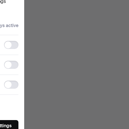
ngs
ys active
Functionality
storage
Statistics
storage
Ad
storage
ttings