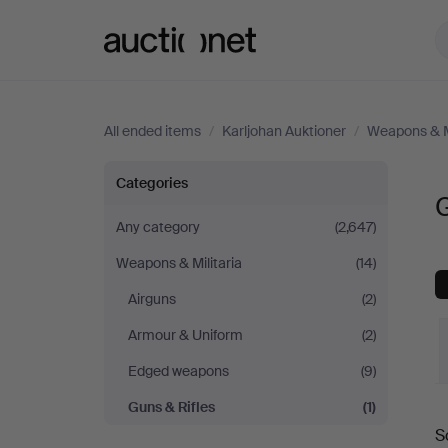
Auctionet.com
All ended items
/
Karljohan Auktioner
/
Weapons & Mi
Guns
Categories
G
&
Any category
(2,647)
Weapons & Militaria
(14)
Rifles
Airguns
(2)
at
Armour & Uniform
(2)
Karljohan
Edged weapons
(9)
Guns & Rifles
(1)
Auktioner
S