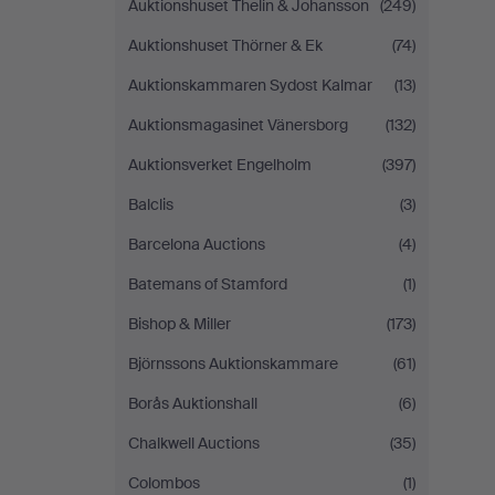
Auktionshuset Thelin & Johansson
(249)
Auktionshuset Thörner & Ek
(74)
Auktionskammaren Sydost Kalmar
(13)
Auktionsmagasinet Vänersborg
(132)
Auktionsverket Engelholm
(397)
Balclis
(3)
Barcelona Auctions
(4)
Batemans of Stamford
(1)
Bishop & Miller
(173)
Björnssons Auktionskammare
(61)
Borås Auktionshall
(6)
Chalkwell Auctions
(35)
Colombos
(1)