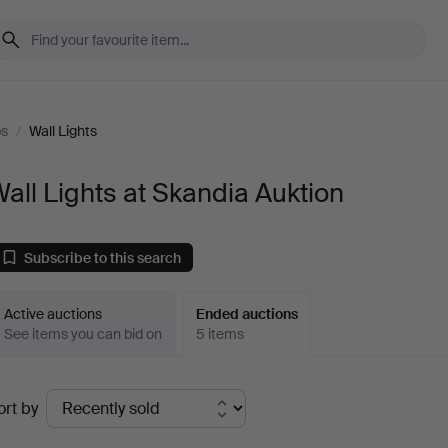
ps
/
Wall Lights
all Lights at Skandia Auktion
Subscribe to this search
Active auctions
Ended auctions
See items you can bid on
5 items
Ended
ort by
uctions