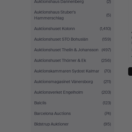
Auktionshaus Dannenberg
(2)
Auktionshaus Stuber's
(5)
Hammerschlag
Auktionshuset Kolonn
(1,410)
Auktionshuset STO Bohuslän
(159)
Auktionshuset Thelin & Johansson
(497)
Auktionshuset Thörner & Ek
(256)
Auktionskammaren Sydost Kalmar
(70)
Auktionsmagasinet Vänersborg
(211)
Auktionsverket Engelholm
(203)
Balclis
(123)
Barcelona Auctions
(74)
Bidstrup Auktioner
(95)