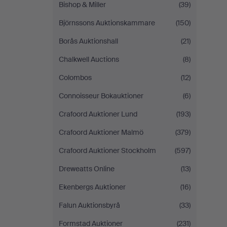
Bishop & Miller
(39)
Björnssons Auktionskammare
(150)
Borås Auktionshall
(21)
Chalkwell Auctions
(8)
Colombos
(12)
Connoisseur Bokauktioner
(6)
Crafoord Auktioner Lund
(193)
Crafoord Auktioner Malmö
(379)
Crafoord Auktioner Stockholm
(597)
Dreweatts Online
(13)
Ekenbergs Auktioner
(16)
Falun Auktionsbyrå
(33)
Formstad Auktioner
(231)