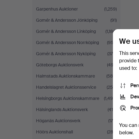
Garpenhus Auktioner
(1,259)
Gomér & Andersson Jönköping
(91)
Gomér & Andersson Linköping
(1,184)
We us
Gomér & Andersson Norrköping
(957)
This ser
Gomér & Andersson Nyköping
(376)
provide 
Göteborgs Auktionsverk
(497)
used to:
Halmstads Auktionskammare
(589)
Per
Handelslagret Auktionsservice
(250)
Dev
Helsingborgs Auktionskammare
(1,490)
Pro
Hälsinglands Auktionsverk
(419)
Höganäs Auktionsverk
(175)
You can 
Höörs Auktionshall
(282)
below.