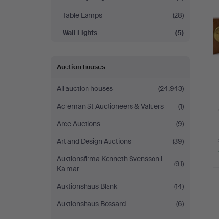
Table Lamps
(28)
Wall Lights
(5)
Auction houses
All auction houses
(24,943)
Acreman St Auctioneers & Valuers
(1)
Arce Auctions
(9)
Art and Design Auctions
(39)
Auktionsfirma Kenneth Svensson i
(91)
Kalmar
Auktionshaus Blank
(14)
Auktionshaus Bossard
(6)