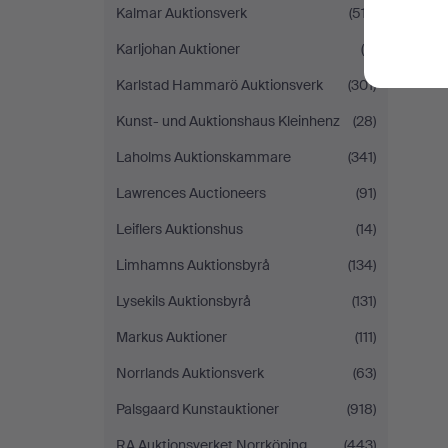
Kalmar Auktionsverk
(517)
Karljohan Auktioner
(9)
Karlstad Hammarö Auktionsverk
(301)
Kunst- und Auktionshaus Kleinhenz
(28)
Laholms Auktionskammare
(341)
Lawrences Auctioneers
(91)
Leiflers Auktionshus
(14)
Limhamns Auktionsbyrå
(134)
Lysekils Auktionsbyrå
(131)
Markus Auktioner
(111)
Norrlands Auktionsverk
(63)
Palsgaard Kunstauktioner
(918)
RA Auktionsverket Norrköping
(443)