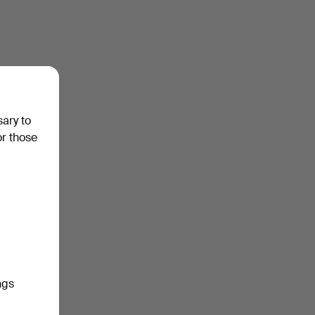
sary to
or those
ngs