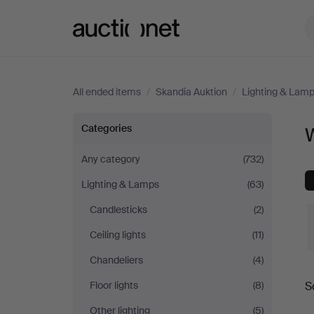
Auctionet.com
All ended items
/
Skandia Auktion
/
Lighting & Lam
Wall
Categories
W
Lights
Any category
(732)
Lighting & Lamps
(63)
at
Candlesticks
(2)
Skandia
Ceiling lights
(11)
Auktion
Chandeliers
(4)
Floor lights
(8)
S
a
Other lighting
(5)