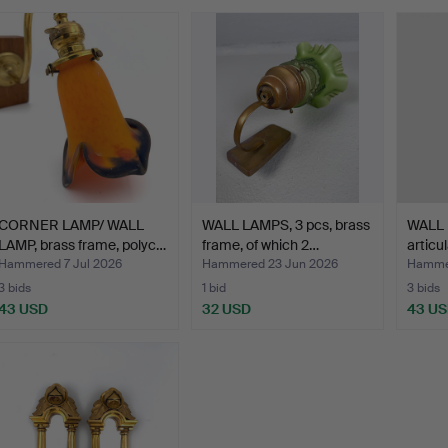
CORNER LAMP/ WALL
WALL LAMPS, 3 pcs, brass
WALL L
LAMP, brass frame, polyc…
frame, of which 2…
articu
Hammered 7 Jul 2026
Hammered 23 Jun 2026
Hamme
3 bids
1 bid
3 bids
43 USD
32 USD
43 U