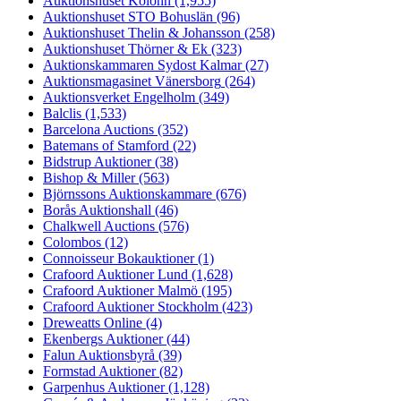
Auktionshuset Kolonn
(1,955)
Auktionshuset STO Bohuslän
(96)
Auktionshuset Thelin & Johansson
(258)
Auktionshuset Thörner & Ek
(323)
Auktionskammaren Sydost Kalmar
(27)
Auktionsmagasinet Vänersborg
(264)
Auktionsverket Engelholm
(349)
Balclis
(1,533)
Barcelona Auctions
(352)
Batemans of Stamford
(22)
Bidstrup Auktioner
(38)
Bishop & Miller
(563)
Björnssons Auktionskammare
(676)
Borås Auktionshall
(46)
Chalkwell Auctions
(576)
Colombos
(12)
Connoisseur Bokauktioner
(1)
Crafoord Auktioner Lund
(1,628)
Crafoord Auktioner Malmö
(195)
Crafoord Auktioner Stockholm
(423)
Dreweatts Online
(4)
Ekenbergs Auktioner
(44)
Falun Auktionsbyrå
(39)
Formstad Auktioner
(82)
Garpenhus Auktioner
(1,128)