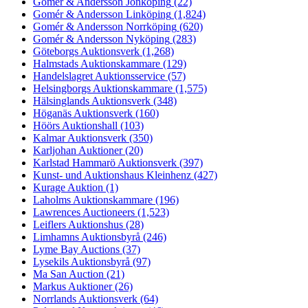
Gomér & Andersson Jönköping
(22)
Gomér & Andersson Linköping
(1,824)
Gomér & Andersson Norrköping
(620)
Gomér & Andersson Nyköping
(283)
Göteborgs Auktionsverk
(1,268)
Halmstads Auktionskammare
(129)
Handelslagret Auktionsservice
(57)
Helsingborgs Auktionskammare
(1,575)
Hälsinglands Auktionsverk
(348)
Höganäs Auktionsverk
(160)
Höörs Auktionshall
(103)
Kalmar Auktionsverk
(350)
Karljohan Auktioner
(20)
Karlstad Hammarö Auktionsverk
(397)
Kunst- und Auktionshaus Kleinhenz
(427)
Kurage Auktion
(1)
Laholms Auktionskammare
(196)
Lawrences Auctioneers
(1,523)
Leiflers Auktionshus
(28)
Limhamns Auktionsbyrå
(246)
Lyme Bay Auctions
(37)
Lysekils Auktionsbyrå
(97)
Ma San Auction
(21)
Markus Auktioner
(26)
Norrlands Auktionsverk
(64)