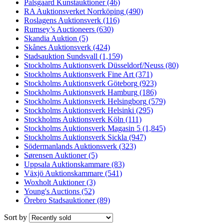
Palsgaard Kunstauktioner
(46)
RA Auktionsverket Norrköping
(490)
Roslagens Auktionsverk
(116)
Rumsey’s Auctioneers
(630)
Skandia Auktion
(5)
Skånes Auktionsverk
(424)
Stadsauktion Sundsvall
(1,159)
Stockholms Auktionsverk Düsseldorf/Neuss
(80)
Stockholms Auktionsverk Fine Art
(371)
Stockholms Auktionsverk Göteborg
(923)
Stockholms Auktionsverk Hamburg
(186)
Stockholms Auktionsverk Helsingborg
(579)
Stockholms Auktionsverk Helsinki
(295)
Stockholms Auktionsverk Köln
(111)
Stockholms Auktionsverk Magasin 5
(1,845)
Stockholms Auktionsverk Sickla
(947)
Södermanlands Auktionsverk
(323)
Sørensen Auktioner
(5)
Uppsala Auktionskammare
(83)
Växjö Auktionskammare
(541)
Woxholt Auktioner
(3)
Young's Auctions
(52)
Örebro Stadsauktioner
(89)
Sort by