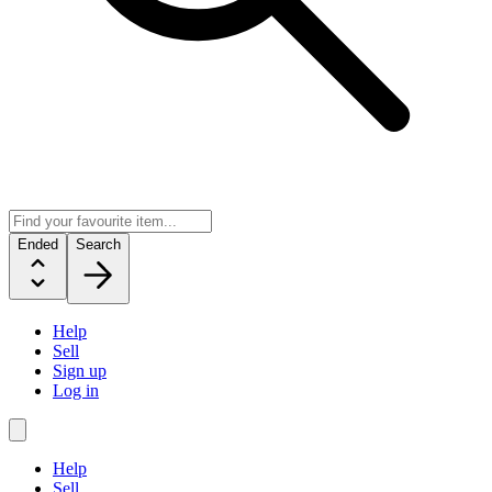
Ended
Search
Help
Sell
Sign up
Log in
Help
Sell