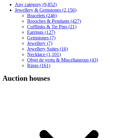
Any category
(9,852)
Jewellery & Gemstones
(2,156)
Bracelets
(246)
Brooches & Pendants
(427)
Cufflinks & Tie Pins
(21)
Earrings
(127)
Gemstones
(7)
Jewellery
(7)
Jewellery Suites
(16)
Necklace
(1,101)
Objet de vertu & Miscellaneous
(43)
Rings
(161)
Auction houses