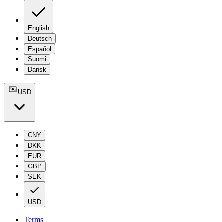
English
Deutsch
Español
Suomi
Dansk
USD
CNY
DKK
EUR
GBP
SEK
USD
Terms